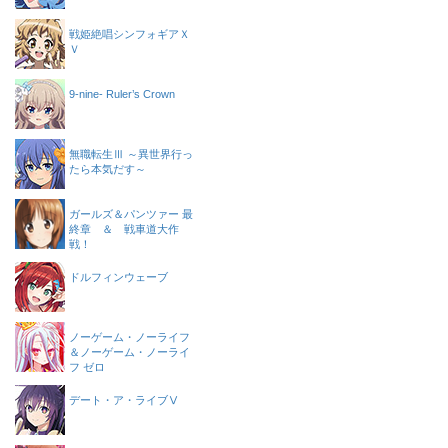
戦姫絶唱シンフォギアＸ
Ｖ
9-nine- Ruler’s Crown
無職転生Ⅲ ～異世界行っ
たら本気だす～
ガールズ＆パンツァー 最
終章 ＆ 戦車道大作
戦！
ドルフィンウェーブ
ノーゲーム・ノーライフ
＆ノーゲーム・ノーライ
フ ゼロ
デート・ア・ライブⅤ