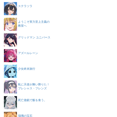
ステラソラ
ようこそ実力至上主義の
教室へ
グリッドマン ユニバース
アズールレーン
少女終末旅行
私に天使が舞い降りた！
プレシャス・フレンズ
死亡遊戯で飯を食う。
瑠璃の宝石