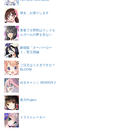
彼女、お借りします
青春ブタ野郎はランドセ
ルガールの夢を見ない
劇場版「オーバーロー
ド」聖王国編
ご注文はうさぎですか？
BLOOM
ゆるキャン△ SEASON 2
東方Project
イラストレーター