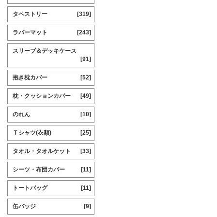
タペストリー
[319]
ラバーマット
[243]
スリーブ＆デッキケース
[91]
抱き枕カバー
[52]
枕・クッションカバー
[49]
のれん
[10]
Ｔシャツ(衣類)
[25]
タオル・タオルケット
[33]
シーツ・布団カバー
[11]
トートバッグ
[11]
缶バッジ
[9]