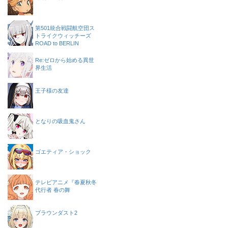
第501統合戦闘航空団ス
トライクウィッチーズ
ROAD to BERLIN
Re:ゼロから始める異世
界生活
王子様の友達
となりの吸血鬼さん
ゴエティア・ショック
テレビアニメ『春夏秋冬
代行者 春の舞
ブラウンダスト2