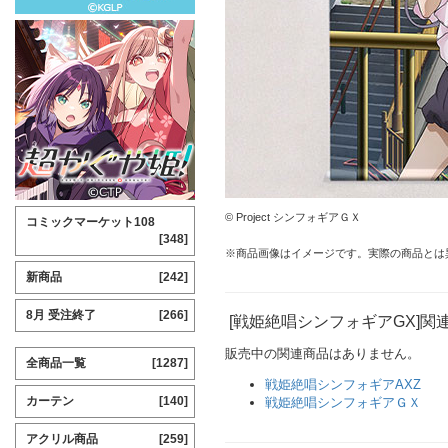
© Project シンフォギアＧＸ
コミックマーケット108
[348]
※商品画像はイメージです。実際の商品とは
新商品
[242]
8月 受注終了
[266]
[戦姫絶唱シンフォギアGX]関
販売中の関連商品はありません。
全商品一覧
[1287]
戦姫絶唱シンフォギアAXZ
カーテン
[140]
戦姫絶唱シンフォギアＧＸ
アクリル商品
[259]