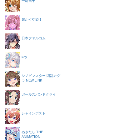
一騎当千
超かぐや姫！
日本ファルコム
key
シノビマスター 閃乱カグ
ラ NEW LINK
ガールズバンドクライ
シャインポスト
ぬきたし THE
ANIMATION