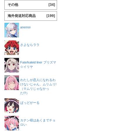
その他
[34]
海外発送対応商品
[199]
anemoi
さよならララ
Fate/kaleid liner プリズマ
☆イリヤ
わたしが恋人になれるわ
けないじゃん、ムリムリ!
（※ムリじゃなかっ
た!?）
ばっどがーる
カナン様はあくまでチョ
ロい