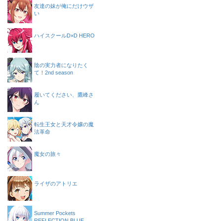
友達の妹が俺にだけウザ
い
ハイスクールD×D HERO
陰の実力者になりたく
て！2nd season
履いてください、鷹峰さ
ん
転生王女と天才令嬢の魔
法革命
魔女の旅々
ライザのアトリエ
Summer Pockets
REFLECTION BLUE