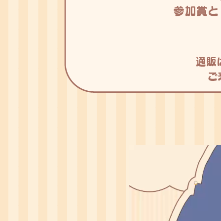
動
画
プ
レ
ー
ヤ
ー