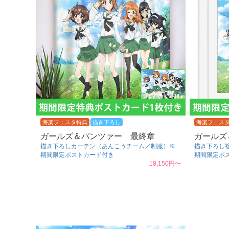
海楽フェスタ特典
描き下ろし
海楽フェス
ガールズ＆パンツァー 最終章
ガールズ
描き下ろしカーテン（あんこうチーム／制服）※
描き下ろし
期間限定ポストカード付き
期間限定ポ
18,150円〜