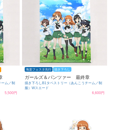
海楽フェスタ先行
描き下ろし
章
ガールズ＆パンツァー 最終章
チーム／制
描き下ろしB1タペストリー（あんこうチーム／制
服）Wスエード
5,500円
6,600円