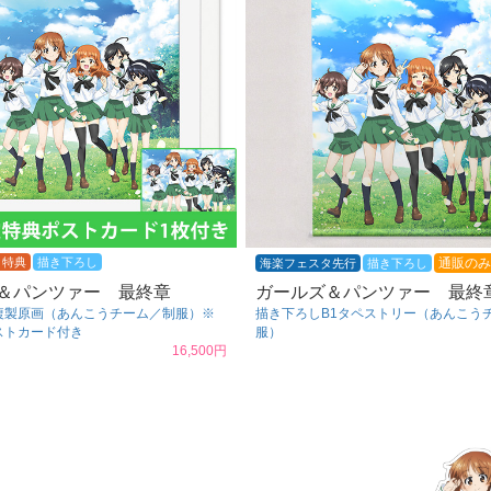
タ特典
描き下ろし
通販のみ
海楽フェスタ先行
描き下ろし
＆パンツァー 最終章
ガールズ＆パンツァー 最終
複製原画（あんこうチーム／制服）※
描き下ろしB1タペストリー（あんこう
ストカード付き
服）
16,500円