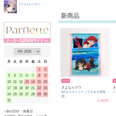
イラストレーター
新商品
月
火
水
木
金
土
日
1
2
3
4
5
6
7
8
9
NEW
N
10
11
12
13
14
15
16
さよならララ
さ
17
18
19
20
21
22
23
B2タペストリー（ララ＆大津茉
ト
24
25
26
27
28
29
30
里）
31
3,300円
■
赤の日付：休業日