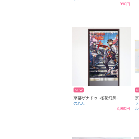
990円
NEW
N
亰都ザナドゥ -桜花幻舞-
亰
のれん
ラ
3,960円
ル