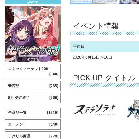
イベント情報
開催日
2026年8月15日〜16日
コミックマーケット108
[348]
PICK UP タイトル
新商品
[265]
8月 受注終了
[266]
全商品一覧
[1310]
カーテン
[140]
アクリル商品
[279]