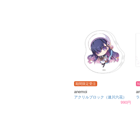
期間限定受注
N
anemoi
a
アクリルブロック（速川六花）
ラ
990円