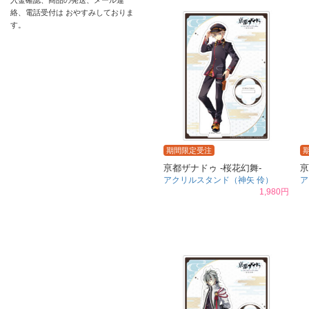
入金確認、商品の発送、メール連
絡、電話受付は おやすみしておりま
す。
期間限定受注
亰都ザナドゥ -桜花幻舞-
亰
アクリルスタンド（神矢 伶）
ア
1,980円