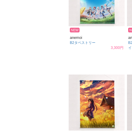
NEW
N
anemoi
a
B2タペストリー
B
3,300円
イ