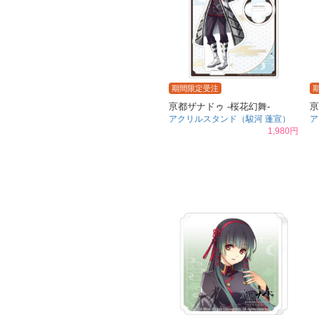
期間限定受注
亰都ザナドゥ -桜花幻舞-
亰
アクリルスタンド（駿河 蓬宣）
ア
1,980円