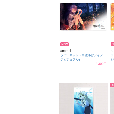
NEW
N
anemoi
a
ラバーマット（白渡小詠／イメー
ラ
ジビジュアル）
ジ
3,300円