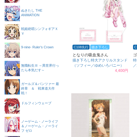
ぬきたし THE
ANIMATION
戦姫絶唱シンフォギアＸ
Ｖ
9-nine- Ruler’s Crown
C108先行
描き下ろし
C
となりの吸血鬼さん
ゴ
描き下ろし特大アクリルスタンド
特
（ソフィー／ゆめいろバニー）
／
無職転生Ⅲ ～異世界行っ
たら本気だす～
4,400円
ガールズ＆パンツァー 最
終章 ＆ 戦車道大作
戦！
ドルフィンウェーブ
ノーゲーム・ノーライフ
＆ノーゲーム・ノーライ
フ ゼロ