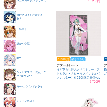
バニーガーデン シリーズ
13,200円
負けヒロインが多すぎ
る！
一騎当千
超かぐや姫！
key
C108限定
描き下ろし
C
アズールレーン
ア
描き下ろし特大タペストリー（ア
描
シノビマスター 閃乱カグ
ドミラル・ナヒーモフ／サキュバ
ガ
ラ NEW LINK
スシスター）※C108限定表情ver.
7,700円
ガールズバンドクライ
シャインポスト