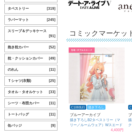
タペストリー
[319]
ラバーマット
[245]
スリーブ＆デッキケース
コミックマーケット
[91]
抱き枕カバー
[52]
枕・クッションカバー
[49]
のれん
[11]
Ｔシャツ(衣類)
[25]
タオル・タオルケット
[33]
シーツ・布団カバー
[11]
C108先行
描き下ろし
C
トートバッグ
[11]
ブルーアーカイブ
ブ
描き下ろしB2タペストリー（マ
描
リー／ルームウェア）Wスエード
ク
缶バッジ
[9]
4,400円