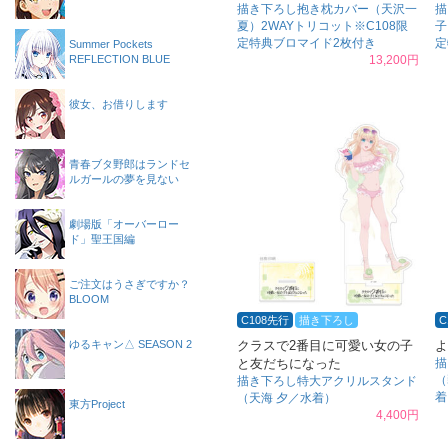
描き下ろし抱き枕カバー（天沢一
描
夏）2WAYトリコット※C108限
子
定特典ブロマイド2枚付き
定
Summer Pockets
REFLECTION BLUE
13,200円
彼女、お借りします
青春ブタ野郎はランドセ
ルガールの夢を見ない
劇場版「オーバーロー
ド」聖王国編
ご注文はうさぎですか？
BLOOM
C108先行
描き下ろし
C
ゆるキャン△ SEASON 2
クラスで2番目に可愛い女の子
よ
と友だちになった
描
（
描き下ろし特大アクリルスタンド
着
（天海 夕／水着）
東方Project
4,400円