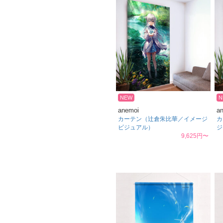
NEW
N
anemoi
a
カーテン（辻倉朱比華／イメージ
カ
ビジュアル）
ジ
9,625円〜