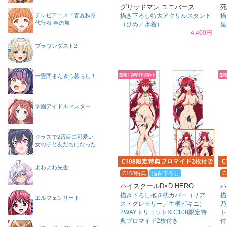
グリッドマン ユニバース
死
テレビアニメ『春夏秋冬
描き下ろし特大アクリルスタンド
描
代行者 春の舞
（ひめ／水着）
鬼
4,400円
ブラウンダスト2
一畳間まんきつ暮らし！
学園アイドルマスター
クラスで2番目に可愛い
女の子と友だちになった
よわよわ先生
C108特典
描き下ろし
C
ハイスクールD×D HERO
ハ
描き下ろし抱き枕カバー（リア
描
エルフェンリート
ス・グレモリー／牛柄ビキニ）
乃
2WAYトリコット※C108限定特
ト
典ブロマイド2枚付き
付