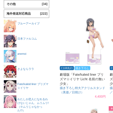
その他
[34]
海外発送対応商品
[222]
ブルーアーカイブ
日本ファルコム
anemoi
C108先行
描き下ろし
C
さよならララ
劇場版「Fate/kaleid liner プリ
劇
ズマ☆イリヤ Licht 名前の無い
ズ
少女」
少
Fate/kaleid liner プリズマ
☆イリヤ
描き下ろし特大アクリルスタンド
描
（美遊／日焼け）
／
4,400円
わたしが恋人になれるわ
けないじゃん、ムリムリ!
（※ムリじゃなかっ
た!?）