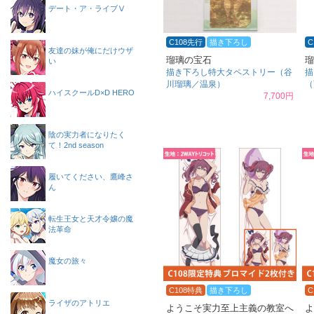
デート・ア・ライブⅤ
C108先行
描き下ろし
C
友達の妹が俺にだけウザ
瑠璃の宝石
瑠
い
描き下ろし特大タペストリー（谷
描
川瑠璃／温泉）
（
ハイスクールD×D HERO
7,700円
陰の実力者になりたく
て！2nd season
履いてください、鷹峰さ
ん
転生王女と天才令嬢の魔
法革命
魔女の旅々
C108特典
描き下ろし
C
ライザのアトリエ
ようこそ実力至上主義の教室へ
よ