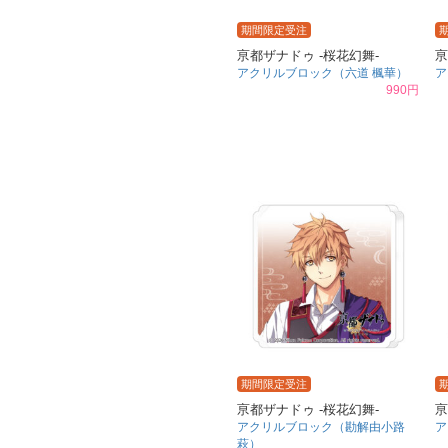
期間限定受注
亰都ザナドゥ -桜花幻舞-
亰
アクリルブロック（六道 楓華）
ア
990円
期間限定受注
亰都ザナドゥ -桜花幻舞-
亰
アクリルブロック（勘解由小路
ア
萩）