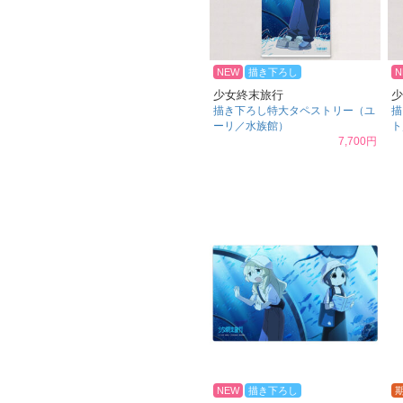
NEW
描き下ろし
N
少女終末旅行
少
描き下ろし特大タペストリー（ユ
描
ーリ／水族館）
ト
7,700円
NEW
描き下ろし