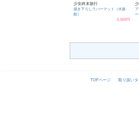
少女終末旅行
少
描き下ろしラバーマット（水族
ア
館）
ー
3,300円
TOPページ
取り扱いタ