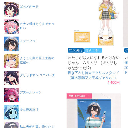
ばっどがーる
カナン様はあくまでチョ
ロい
ステラソラ
C108先行
描き下ろし
C
わたしが恋人になれるわけない
カ
ようこそ実力至上主義の
教室へ
じゃん、ムリムリ!（※ムリじ
描
潔
ゃなかった!?）
ド
描き下ろし特大アクリルスタンド
グリッドマン ユニバース
（瀬名紫陽花／平成ギャルver.）
4,400円
アズールレーン
少女終末旅行
私に天使が舞い降りた！