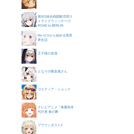
第501統合戦闘航空団ス
トライクウィッチーズ
ROAD to BERLIN
Re:ゼロから始める異世
界生活
王子様の友達
となりの吸血鬼さん
ゴエティア・ショック
テレビアニメ『春夏秋冬
代行者 春の舞
ブラウンダスト2