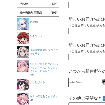
その他
[34]
海外発送対応商品
[199]
新しいお届け先
anemoi
※ご注文時より変更がある
さよならララ
新しいお届け先の
Fate/kaleid liner プリズマ
※ご注文時より変更がある
☆イリヤ
わたしが恋人になれるわ
けないじゃん、ムリムリ!
いつから新住所へ
（※ムリじゃなかっ
た!?）
ばっどがーる
カナン様はあくまでチョ
その他ご要望など
ロい