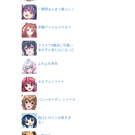
一畳間まんきつ暮らし！
学園アイドルマスター
クラスで2番目に可愛い
女の子と友だちになった
よわよわ先生
エルフェンリート
バニーガーデン シリーズ
負けヒロインが多すぎ
る！