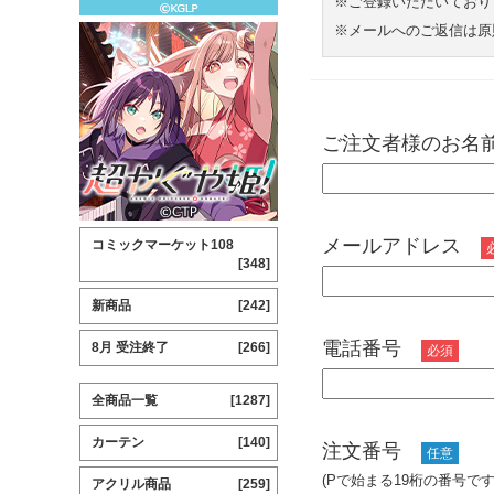
※ご登録いただいており
※メールへのご返信は原
ご注文者様のお
メールアドレス
コミックマーケット108
[348]
新商品
[242]
電話番号
8月 受注終了
[266]
必須
全商品一覧
[1287]
カーテン
[140]
注文番号
任意
(Pで始まる19桁の番号
アクリル商品
[259]