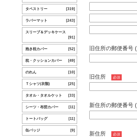
タペストリー
[319]
ラバーマット
[243]
スリーブ＆デッキケース
[91]
旧住所の郵便番号 
抱き枕カバー
[52]
枕・クッションカバー
[49]
のれん
[10]
旧住所
必須
Ｔシャツ(衣類)
[25]
タオル・タオルケット
[33]
新住所の郵便番号 
シーツ・布団カバー
[11]
トートバッグ
[11]
缶バッジ
[9]
新住所
必須