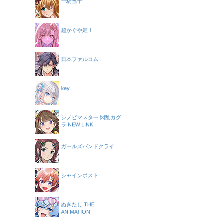
一騎当千
超かぐや姫！
日本ファルコム
key
シノビマスター 閃乱カグ
ラ NEW LINK
ガールズバンドクライ
シャインポスト
ぬきたし THE
ANIMATION