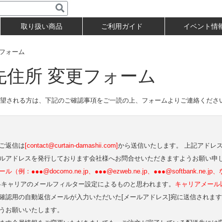
取り扱い商品
ご利用ガイド
イベント情
更フォーム
先住所 変更フォーム
望される方は、下記のご確認事項をご一読の上、フォームよりご連絡くださ
ご返信は
[contact@curtain-damashii.com]
から送信いたします。 上記アドレ
ルアドレスを発行しております会社様へお問合せいただきますようお願い申
●●●@docomo.ne.jp、●●●@ezweb.ne.jp、●●●@softbank.ne.jp
各キャリアのメールフィルター設定によるものと思われます。
キャリアメール
確認用の自動返信メールが入力いただいた[メールアドレス]宛に送信されま
うお願いいたします。