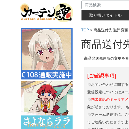
取り扱いタイトル
TOP
>
商品送付先住所 変
商品送付
商品発送先住所の変更を希
[ご確認事項]
※お問い合わせに関する
受信設定についてはメー
※
携帯電話のキャリアメール（例：
象が起きております。 
※フォーム送信後に、ご
てご連絡いただきますよ