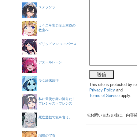
ステラソラ
ようこそ実力至上主義の
教室へ
グリッドマン ユニバース
アズールレーン
少女終末旅行
This site is protected by
Privacy Policy
and
Terms of Service
apply.
私に天使が舞い降りた！
プレシャス・フレンズ
※お問い合わせ後に、内容
死亡遊戯で飯を食う。
瑠璃の宝石