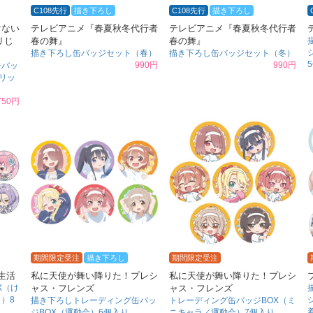
C108先行
描き下ろし
C108先行
描き下ろし
けない
テレビアニメ『春夏秋冬代行者
テレビアニメ『春夏秋冬代行者
リじ
春の舞』
春の舞』
描き下ろし缶バッジセット（春）
描き下ろし缶バッジセット（冬）
990円
990円
缶バッ
グリッ
750円
期間限定受注
描き下ろし
期間限定受注
生活
私に天使が舞い降りた！プレシ
私に天使が舞い降りた！プレシ
X（け
ャス・フレンズ
ャス・フレンズ
）8
描き下ろしトレーディング缶バッ
トレーディング缶バッジBOX（ミ
ジBOX（運動会）6個入り
ニキャラ／運動会）7個入り