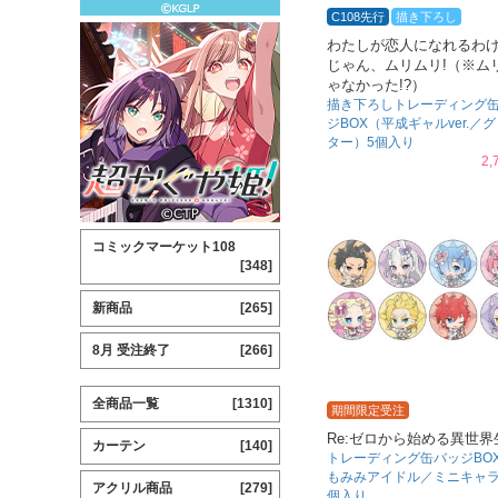
C108先行
描き下ろし
わたしが恋人になれるわ
じゃん、ムリムリ!（※ム
ゃなかった!?）
描き下ろしトレーディング
ジBOX（平成ギャルver.／
ター）5個入り
2,
コミックマーケット108
[348]
新商品
[265]
8月 受注終了
[266]
全商品一覧
[1310]
期間限定受注
Re:ゼロから始める異世界
カーテン
[140]
トレーディング缶バッジBO
もみみアイドル／ミニキャラ
アクリル商品
[279]
個入り