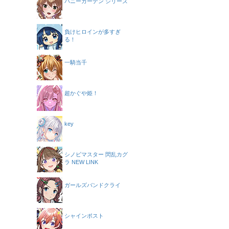
バニーガーデン シリーズ
負けヒロインが多すぎ
る！
一騎当千
超かぐや姫！
key
シノビマスター 閃乱カグ
ラ NEW LINK
ガールズバンドクライ
シャインポスト