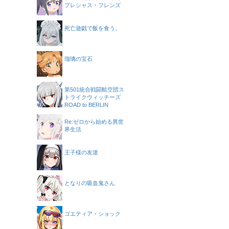
プレシャス・フレンズ
死亡遊戯で飯を食う。
瑠璃の宝石
第501統合戦闘航空団ス
トライクウィッチーズ
ROAD to BERLIN
Re:ゼロから始める異世
界生活
王子様の友達
となりの吸血鬼さん
ゴエティア・ショック