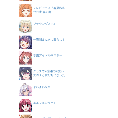
テレビアニメ『春夏秋冬
代行者 春の舞
ブラウンダスト2
一畳間まんきつ暮らし！
学園アイドルマスター
クラスで2番目に可愛い
女の子と友だちになった
よわよわ先生
エルフェンリート