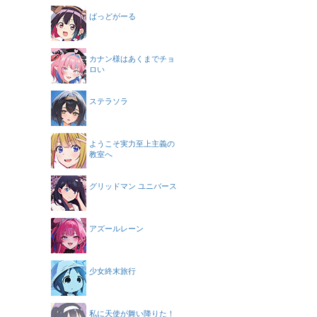
ばっどがーる
カナン様はあくまでチョ
ロい
ステラソラ
ようこそ実力至上主義の
教室へ
グリッドマン ユニバース
アズールレーン
少女終末旅行
私に天使が舞い降りた！