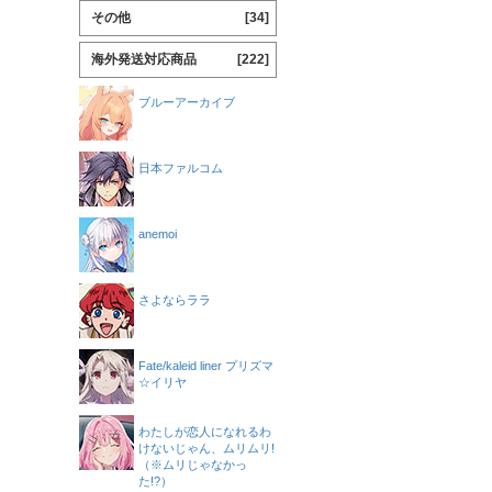
その他
[34]
海外発送対応商品
[222]
ブルーアーカイブ
日本ファルコム
anemoi
さよならララ
Fate/kaleid liner プリズマ
☆イリヤ
わたしが恋人になれるわ
けないじゃん、ムリムリ!
（※ムリじゃなかっ
た!?）