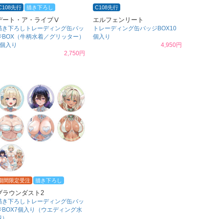
C108先行
描き下ろし
C108先行
デート・ア・ライブⅤ
エルフェンリート
描き下ろしトレーディング缶バッ
トレーディング缶バッジBOX10
ジBOX（牛柄水着／グリッター）
個入り
5個入り
4,950円
2,750円
期間限定受注
描き下ろし
ブラウンダスト2
描き下ろしトレーディング缶バッ
ジBOX7個入り（ウエディング水
着）