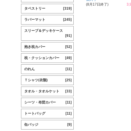
(8月17日終了)
3,
タペストリー
[319]
ラバーマット
[245]
スリーブ＆デッキケース
[91]
抱き枕カバー
[52]
枕・クッションカバー
[49]
のれん
[11]
Ｔシャツ(衣類)
[25]
タオル・タオルケット
[33]
シーツ・布団カバー
[11]
トートバッグ
[11]
缶バッジ
[9]