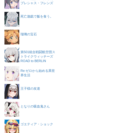
プレシャス・フレンズ
死亡遊戯で飯を食う。
瑠璃の宝石
第501統合戦闘航空団ス
トライクウィッチーズ
ROAD to BERLIN
Re:ゼロから始める異世
界生活
王子様の友達
となりの吸血鬼さん
ゴエティア・ショック