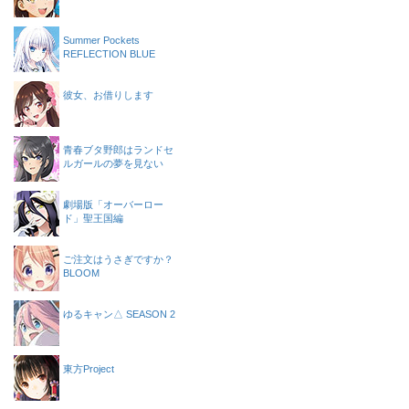
Summer Pockets
REFLECTION BLUE
彼女、お借りします
青春ブタ野郎はランドセ
ルガールの夢を見ない
劇場版「オーバーロー
ド」聖王国編
ご注文はうさぎですか？
BLOOM
ゆるキャン△ SEASON 2
東方Project