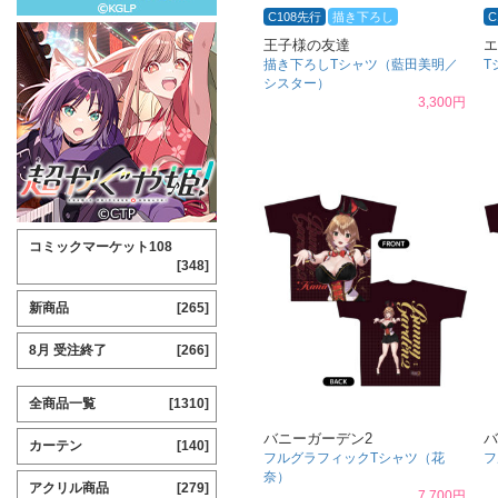
C108先行
描き下ろし
C
王子様の友達
エ
描き下ろしTシャツ（藍田美明／
T
シスター）
3,300円
コミックマーケット108
[348]
新商品
[265]
8月 受注終了
[266]
全商品一覧
[1310]
バニーガーデン2
バ
カーテン
[140]
フルグラフィックTシャツ（花
フ
奈）
アクリル商品
[279]
7,700円