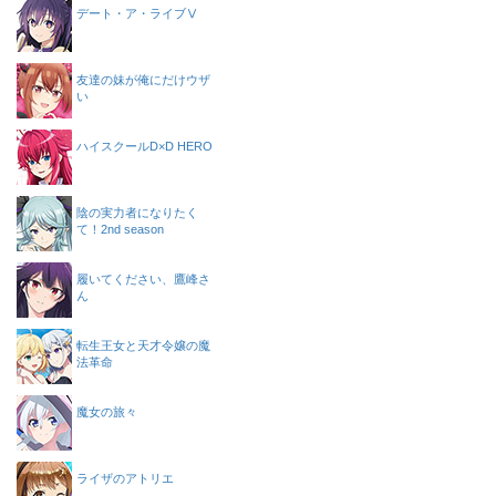
デート・ア・ライブⅤ
友達の妹が俺にだけウザ
い
ハイスクールD×D HERO
陰の実力者になりたく
て！2nd season
履いてください、鷹峰さ
ん
転生王女と天才令嬢の魔
法革命
魔女の旅々
ライザのアトリエ