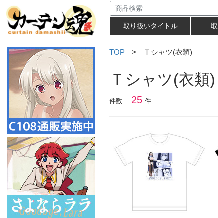
取り扱いタイトル
取
TOP
> Ｔシャツ(衣類)
Ｔシャツ(衣類)
25
件数
件