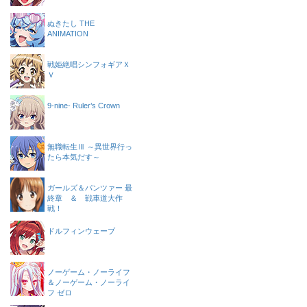
ぬきたし THE
ANIMATION
戦姫絶唱シンフォギアＸ
Ｖ
9-nine- Ruler’s Crown
無職転生Ⅲ ～異世界行っ
たら本気だす～
ガールズ＆パンツァー 最
終章 ＆ 戦車道大作
戦！
ドルフィンウェーブ
ノーゲーム・ノーライフ
＆ノーゲーム・ノーライ
フ ゼロ