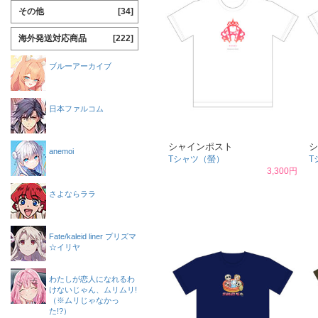
その他
[34]
海外発送対応商品
[222]
ブルーアーカイブ
日本ファルコム
シャインポスト
シ
anemoi
Tシャツ（螢）
T
3,300円
さよならララ
Fate/kaleid liner プリズマ
☆イリヤ
わたしが恋人になれるわ
けないじゃん、ムリムリ!
（※ムリじゃなかっ
た!?）