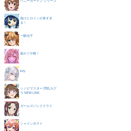
バニーガーデン シリーズ
負けヒロインが多すぎ
る！
一騎当千
超かぐや姫！
key
シノビマスター 閃乱カグ
ラ NEW LINK
ガールズバンドクライ
シャインポスト