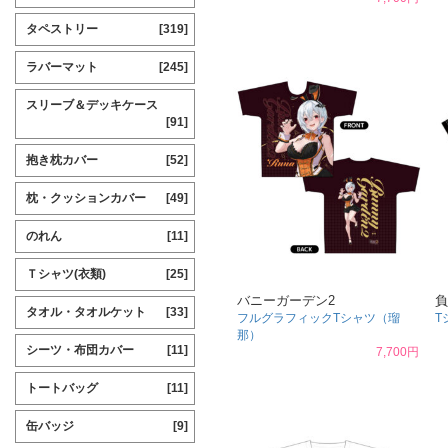
タペストリー
[319]
ラバーマット
[245]
スリーブ＆デッキケース
[91]
抱き枕カバー
[52]
枕・クッションカバー
[49]
のれん
[11]
Ｔシャツ(衣類)
[25]
バニーガーデン2
負
タオル・タオルケット
[33]
フルグラフィックTシャツ（瑠
T
那）
シーツ・布団カバー
[11]
7,700円
トートバッグ
[11]
缶バッジ
[9]