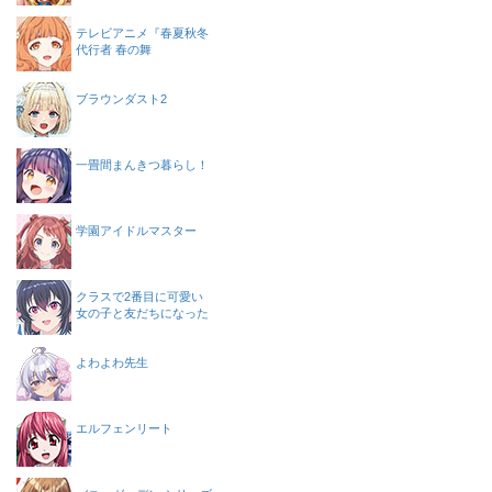
テレビアニメ『春夏秋冬
代行者 春の舞
ブラウンダスト2
一畳間まんきつ暮らし！
学園アイドルマスター
クラスで2番目に可愛い
女の子と友だちになった
よわよわ先生
エルフェンリート