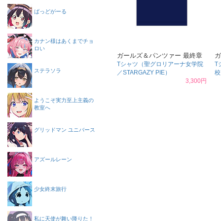
ばっどがーる
カナン様はあくまでチョ
ロい
ガールズ＆パンツァー 最終章
ガ
Tシャツ（聖グロリアーナ女学院
T
ステラソラ
／STARGAZY PIE）
校
3,300円
ようこそ実力至上主義の
教室へ
グリッドマン ユニバース
アズールレーン
少女終末旅行
私に天使が舞い降りた！