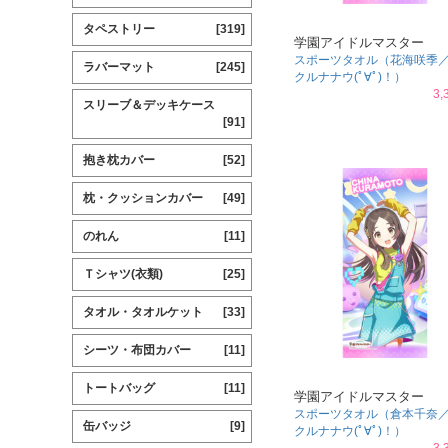
タペストリー
[319]
学園アイドルマスター
スポーツタオル（花海咲季
ラバーマット
[245]
クルナナウ(ﾟ∀ﾟ)！）
3,
スリーブ＆デッキケース
[91]
抱き枕カバー
[52]
枕・クッションカバー
[49]
のれん
[11]
Ｔシャツ(衣類)
[25]
タオル・タオルケット
[33]
シーツ・布団カバー
[11]
トートバッグ
[11]
学園アイドルマスター
スポーツタオル（倉本千奈
缶バッジ
[9]
クルナナウ(ﾟ∀ﾟ)！）