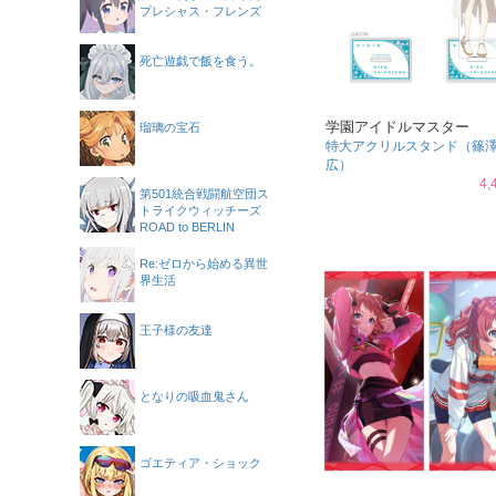
プレシャス・フレンズ
死亡遊戯で飯を食う。
学園アイドルマスター
瑠璃の宝石
特大アクリルスタンド（篠
広）
4,
第501統合戦闘航空団ス
トライクウィッチーズ
ROAD to BERLIN
Re:ゼロから始める異世
界生活
王子様の友達
となりの吸血鬼さん
ゴエティア・ショック