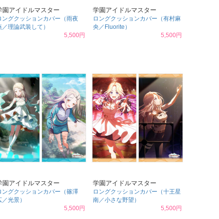
学園アイドルマスター
学園アイドルマスター
ロングクッションカバー（雨夜
ロングクッションカバー（有村麻
燕／理論武装して）
央／Fluorite）
5,500円
5,500円
学園アイドルマスター
学園アイドルマスター
ロングクッションカバー（篠澤
ロングクッションカバー（十王星
広／光景）
南／小さな野望）
5,500円
5,500円