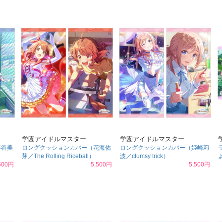
学園アイドルマスター
学園アイドルマスター
秦谷美
ロングクッションカバー（花海佑
ロングクッションカバー（姫崎莉
芽／The Rolling Riceball）
波／clumsy trick）
500円
5,500円
5,500円