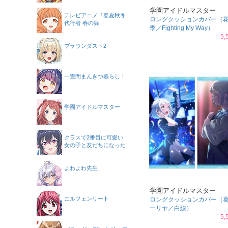
学園アイドルマスター
テレビアニメ『春夏秋冬
ロングクッションカバー（
代行者 春の舞
季／Fighting My Way）
5,
ブラウンダスト2
一畳間まんきつ暮らし！
学園アイドルマスター
クラスで2番目に可愛い
女の子と友だちになった
よわよわ先生
学園アイドルマスター
エルフェンリート
ロングクッションカバー（
ーリヤ／白線）
5,