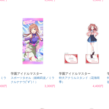
300円
3,300円
3,300円
学園アイドルマスター
学園アイドルマスター
／ミラ
スポーツタオル（姫崎莉波／ミラ
特大アクリルスタンド（花海咲
クルナナウ(ﾟ∀ﾟ)！）
季）
300円
3,300円
4,400円