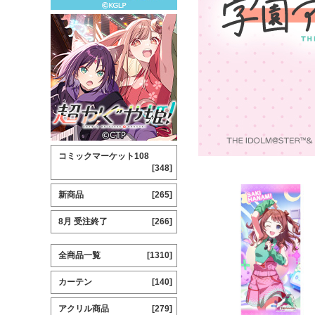
コミックマーケット108
[348]
新商品
[265]
8月 受注終了
[266]
全商品一覧
[1310]
カーテン
[140]
アクリル商品
[279]