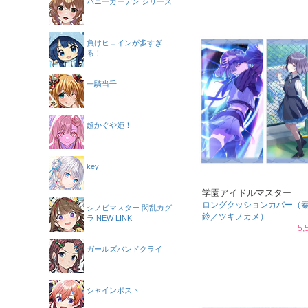
バニーガーデン シリーズ
負けヒロインが多すぎ
る！
一騎当千
超かぐや姫！
key
学園アイドルマスター
ロングクッションカバー（
シノビマスター 閃乱カグ
鈴／ツキノカメ）
ラ NEW LINK
5,
ガールズバンドクライ
シャインポスト