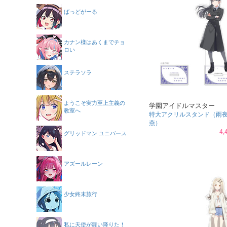
ばっどがーる
カナン様はあくまでチョ
ロい
ステラソラ
ようこそ実力至上主義の
学園アイドルマスター
教室へ
特大アクリルスタンド（雨
燕）
4,
グリッドマン ユニバース
アズールレーン
少女終末旅行
私に天使が舞い降りた！