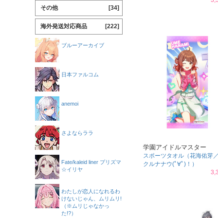
3,
その他
[34]
海外発送対応商品
[222]
ブルーアーカイブ
日本ファルコム
anemoi
さよならララ
学園アイドルマスター
スポーツタオル（花海佑芽
Fate/kaleid liner プリズマ
クルナナウ(ﾟ∀ﾟ)！）
☆イリヤ
3,
わたしが恋人になれるわ
けないじゃん、ムリムリ!
（※ムリじゃなかっ
た!?）