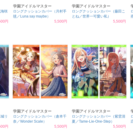
学園アイドルマスター
学園アイドルマスター
花海咲
ロングクッションカバー（月村手
ロングクッションカバー（藤田こ
毬／Luna say maybe）
とね／世界一可愛い私）
500円
5,500円
5,500円
学園アイドルマスター
学園アイドルマスター
葛城リ
ロングクッションカバー（倉本千
ロングクッションカバー（紫雲清
奈／Wonder Scale）
夏／Tame-Lie-One-Step）
500円
5,500円
5,500円