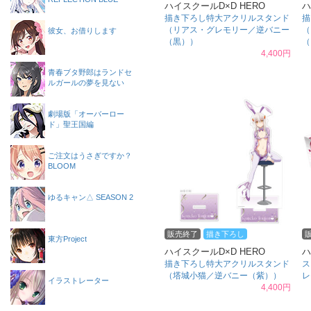
ハイスクールD×D HERO
ハ
描き下ろし特大アクリルスタンド
描
（リアス・グレモリー／逆バニー
（
彼女、お借りします
（黒））
（
4,400円
青春ブタ野郎はランドセ
ルガールの夢を見ない
劇場版「オーバーロー
ド」聖王国編
ご注文はうさぎですか？
BLOOM
ゆるキャン△ SEASON 2
販売終了
描き下ろし
東方Project
ハイスクールD×D HERO
ハ
描き下ろし特大アクリルスタンド
ス
（塔城小猫／逆バニー（紫））
レ
イラストレーター
4,400円