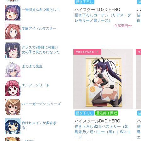
描き下ろし
ハイスクールD×D HERO
ハ
一畳間まんきつ暮らし！
描き下ろしカーテン（リアス・グ
描
レモリー／黒ナース）
白
9,625円〜
学園アイドルマスター
クラスで2番目に可愛い
女の子と友だちになった
よわよわ先生
エルフェンリート
バニーガーデン シリーズ
描き下ろし
受注終了間近
ハイスクールD×D HERO
ハ
負けヒロインが多すぎ
描き下ろしB2タペストリー（姫
描
る！
島朱乃／逆バニー（黒））Wスエ
島
ード
エ