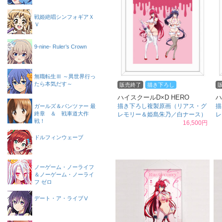
戦姫絶唱シンフォギアＸ
Ｖ
9-nine- Ruler’s Crown
無職転生Ⅲ ～異世界行っ
たら本気だす～
販売終了
描き下ろし
ハイスクールD×D HERO
ハ
描き下ろし複製原画（リアス・グ
描
ガールズ＆パンツァー 最
終章 ＆ 戦車道大作
レモリー＆姫島朱乃／白ナース）
レ
戦！
16,500円
ドルフィンウェーブ
ノーゲーム・ノーライフ
＆ノーゲーム・ノーライ
フ ゼロ
デート・ア・ライブⅤ