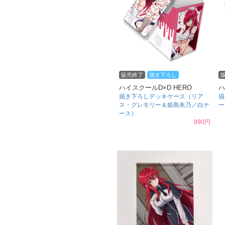
販売終了
描き下ろし
ハイスクールD×D HERO
ハ
描き下ろしデッキケース（リア
描
ス・グレモリー＆姫島朱乃／白ナ
ー
ース）
990円