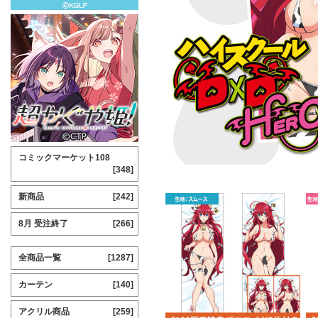
コミックマーケット108
[348]
新商品
[242]
8月 受注終了
[266]
全商品一覧
[1287]
カーテン
[140]
アクリル商品
[259]