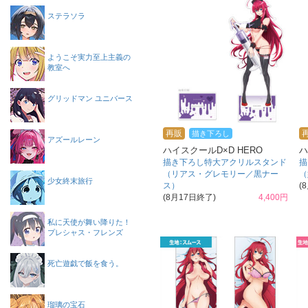
ステラソラ
ようこそ実力至上主義の
教室へ
グリッドマン ユニバース
再販
描き下ろし
アズールレーン
ハイスクールD×D HERO
ハ
描き下ろし特大アクリルスタンド
描
（リアス・グレモリー／黒ナー
（
少女終末旅行
ス）
(
(8月17日終了)
4,400円
私に天使が舞い降りた！
プレシャス・フレンズ
死亡遊戯で飯を食う。
瑠璃の宝石