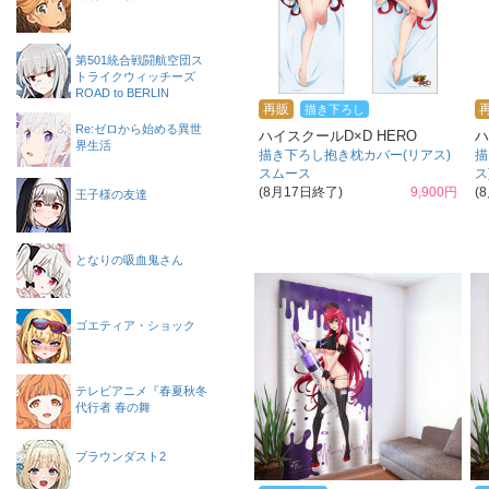
第501統合戦闘航空団ス
トライクウィッチーズ
ROAD to BERLIN
再販
描き下ろし
Re:ゼロから始める異世
ハイスクールD×D HERO
ハ
界生活
描き下ろし抱き枕カバー(リアス)
描
スムース
ス
(8月17日終了)
9,900円
(
王子様の友達
となりの吸血鬼さん
ゴエティア・ショック
テレビアニメ『春夏秋冬
代行者 春の舞
ブラウンダスト2