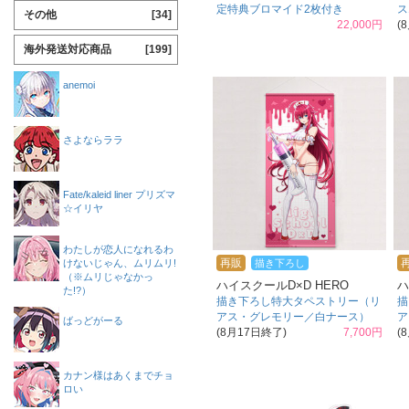
定特典ブロマイド2枚付き
ス
その他
[34]
22,000円
(
海外発送対応商品
[199]
anemoi
さよならララ
Fate/kaleid liner プリズマ
☆イリヤ
わたしが恋人になれるわ
再販
けないじゃん、ムリムリ!
描き下ろし
（※ムリじゃなかっ
ハイスクールD×D HERO
ハ
た!?）
描き下ろし特大タペストリー（リ
描
アス・グレモリー／白ナース）
ア
ばっどがーる
(8月17日終了)
7,700円
(
カナン様はあくまでチョ
ロい