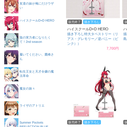
友達の妹が俺にだけウザ
い
ハイスクールD×D HERO
販売終了
描き下ろし
ハイスクールD×D HERO
ハ
描き下ろし特大タペストリー（リ
描
陰の実力者になりたく
アス・グレモリー／逆バニー（ピ
島
て！2nd season
ンク））
7,700円
履いてください、鷹峰さ
ん
転生王女と天才令嬢の魔
法革命
魔女の旅々
ライザのアトリエ
販売終了
描き下ろし
Summer Pockets
REFLECTION BLUE