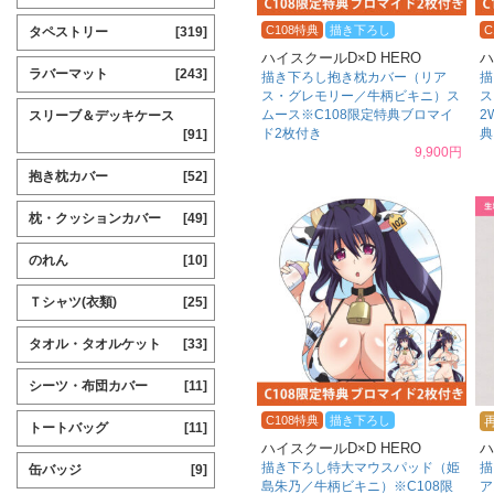
C108特典
描き下ろし
C
タペストリー
[319]
ハイスクールD×D HERO
ハ
ラバーマット
[243]
描き下ろし抱き枕カバー（リア
描
ス・グレモリー／牛柄ビキニ）ス
ス
ムース※C108限定特典ブロマイ
2
スリーブ＆デッキケース
ド2枚付き
典
[91]
9,900円
抱き枕カバー
[52]
枕・クッションカバー
[49]
のれん
[10]
Ｔシャツ(衣類)
[25]
タオル・タオルケット
[33]
シーツ・布団カバー
[11]
C108特典
描き下ろし
トートバッグ
[11]
ハイスクールD×D HERO
ハ
描き下ろし特大マウスパッド（姫
描
缶バッジ
[9]
島朱乃／牛柄ビキニ）※C108限
ア