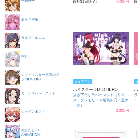
一騎当千
(8月31日終了)
4,400円
(
超かぐや姫！
日本ファルコム
key
シノビマスター 閃乱カグ
ラ NEW LINK
描き下ろし
ハイスクールD×D HERO
ハ
ガールズバンドクライ
描き下ろしラバーマット（リア
ラ
ス・グレモリー＆姫島朱乃／黒ナ
ー
ース）
3,300円
シャインポスト
ぬきたし THE
ANIMATION