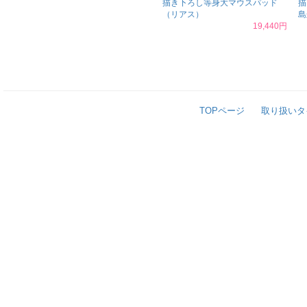
描き下ろし等身大マウスパッド
描
（リアス）
島
19,440円
TOPページ
取り扱いタ