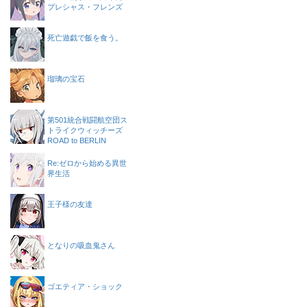
プレシャス・フレンズ
死亡遊戯で飯を食う。
瑠璃の宝石
第501統合戦闘航空団ス
トライクウィッチーズ
ROAD to BERLIN
Re:ゼロから始める異世
界生活
王子様の友達
となりの吸血鬼さん
ゴエティア・ショック