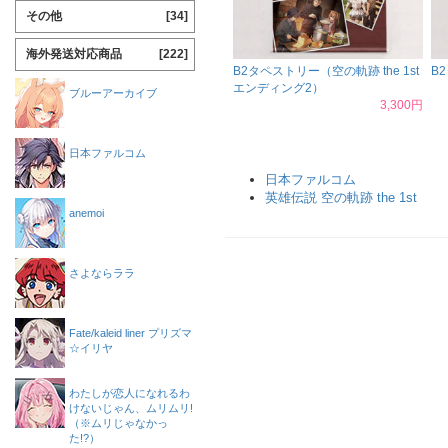
その他
[34]
海外発送対応商品
[222]
B2タペストリー（空の軌跡 the 1st
B
エンディング2）
ブルーアーカイブ
3,300円
日本ファルコム
日本ファルコム
英雄伝説 空の軌跡 the 1st
anemoi
さよならララ
Fate/kaleid liner プリズマ
☆イリヤ
わたしが恋人になれるわ
けないじゃん、ムリムリ!
（※ムリじゃなかっ
た!?）