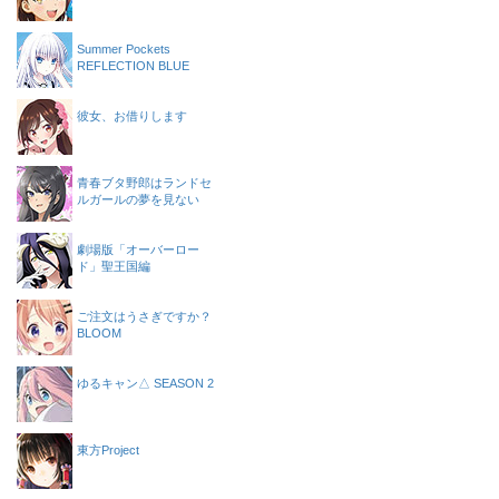
Summer Pockets
REFLECTION BLUE
彼女、お借りします
青春ブタ野郎はランドセ
ルガールの夢を見ない
劇場版「オーバーロー
ド」聖王国編
ご注文はうさぎですか？
BLOOM
ゆるキャン△ SEASON 2
東方Project