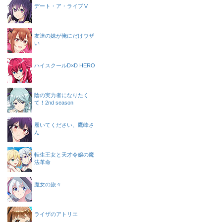
デート・ア・ライブⅤ
友達の妹が俺にだけウザ
い
ハイスクールD×D HERO
陰の実力者になりたく
て！2nd season
履いてください、鷹峰さ
ん
転生王女と天才令嬢の魔
法革命
魔女の旅々
ライザのアトリエ