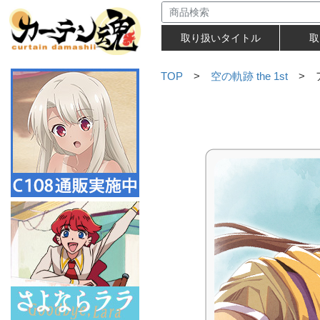
取り扱いタイトル
取
TOP
>
空の軌跡 the 1st
> 