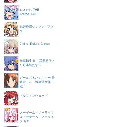
ぬきたし THE
ANIMATION
戦姫絶唱シンフォギアＸ
Ｖ
9-nine- Ruler’s Crown
無職転生Ⅲ ～異世界行っ
たら本気だす～
ガールズ＆パンツァー 最
終章 ＆ 戦車道大作
戦！
ドルフィンウェーブ
ノーゲーム・ノーライフ
＆ノーゲーム・ノーライ
フ ゼロ