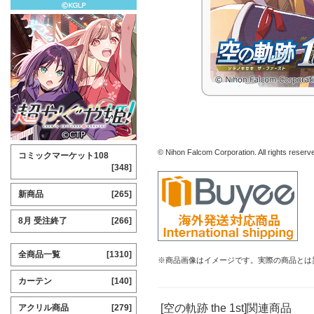
© Nihon Falcom Corporation. All rights reserv
コミックマーケット108
[348]
新商品
[265]
8月 受注終了
[266]
全商品一覧
[1310]
※商品画像はイメージです。実際の商品とは
カーテン
[140]
[空の軌跡 the 1st]関連商品
アクリル商品
[279]