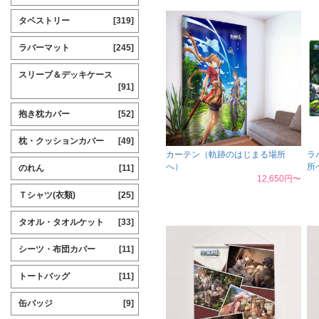
タペストリー
[319]
ラバーマット
[245]
スリーブ＆デッキケース
[91]
抱き枕カバー
[52]
枕・クッションカバー
[49]
カーテン（軌跡のはじまる場所
ラ
へ）
所
のれん
[11]
12,650円〜
Ｔシャツ(衣類)
[25]
タオル・タオルケット
[33]
シーツ・布団カバー
[11]
トートバッグ
[11]
缶バッジ
[9]