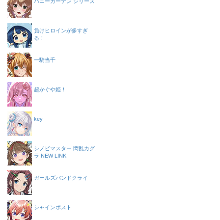
バニーガーデン シリーズ
負けヒロインが多すぎ
る！
一騎当千
超かぐや姫！
key
シノビマスター 閃乱カグ
ラ NEW LINK
ガールズバンドクライ
シャインポスト