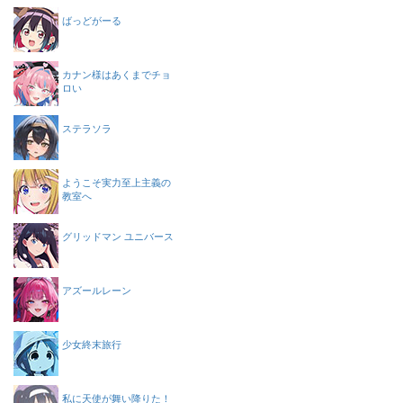
ばっどがーる
カナン様はあくまでチョ
ロい
ステラソラ
ようこそ実力至上主義の
教室へ
グリッドマン ユニバース
アズールレーン
少女終末旅行
私に天使が舞い降りた！