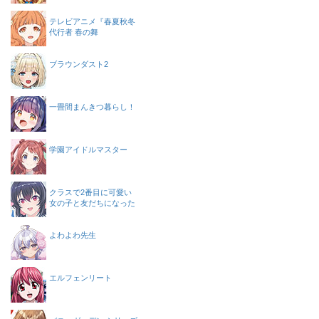
テレビアニメ『春夏秋冬
代行者 春の舞
ブラウンダスト2
一畳間まんきつ暮らし！
学園アイドルマスター
クラスで2番目に可愛い
女の子と友だちになった
よわよわ先生
エルフェンリート