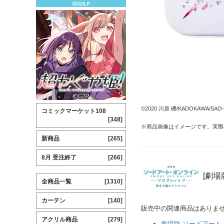
©2020 川原 礫/KADOKAWA/SAO-P 
コミックマーケット108
[348]
※商品画像はイメージです。実際
新商品
[265]
8月 受注終了
[266]
[劇場
全商品一覧
[1310]
カーテン
[140]
販売中の関連商品はありま
アクリル商品
[279]
劇場版 ソードアート