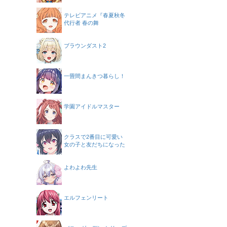
テレビアニメ『春夏秋冬
代行者 春の舞
ブラウンダスト2
一畳間まんきつ暮らし！
学園アイドルマスター
クラスで2番目に可愛い
女の子と友だちになった
よわよわ先生
エルフェンリート