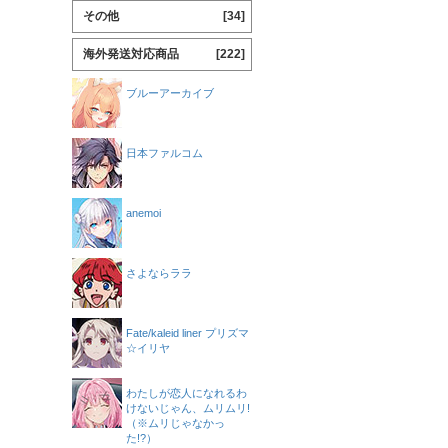
その他
[34]
海外発送対応商品
[222]
ブルーアーカイブ
日本ファルコム
anemoi
さよならララ
Fate/kaleid liner プリズマ
☆イリヤ
わたしが恋人になれるわ
けないじゃん、ムリムリ!
（※ムリじゃなかっ
た!?）