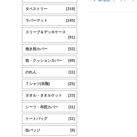
タペストリー
[319]
ラバーマット
[245]
スリーブ＆デッキケース
[91]
抱き枕カバー
[52]
枕・クッションカバー
[49]
のれん
[11]
Ｔシャツ(衣類)
[25]
タオル・タオルケット
[33]
シーツ・布団カバー
[11]
トートバッグ
[11]
缶バッジ
[9]