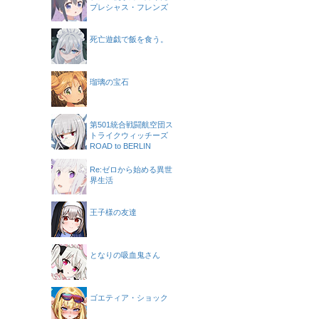
プレシャス・フレンズ
死亡遊戯で飯を食う。
瑠璃の宝石
第501統合戦闘航空団ス
トライクウィッチーズ
ROAD to BERLIN
Re:ゼロから始める異世
界生活
王子様の友達
となりの吸血鬼さん
ゴエティア・ショック