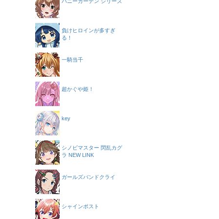
バニーガーデン シリーズ
負けヒロインが多すぎ
る！
一騎当千
超かぐや姫！
key
シノビマスター 閃乱カグ
ラ NEW LINK
ガールズバンドクライ
シャインポスト