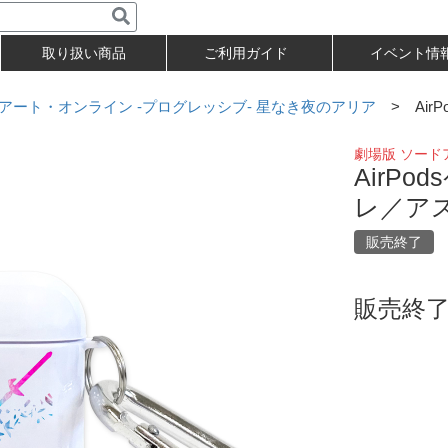
取り扱い商品
ご利用ガイド
イベント情
アート・オンライン -プログレッシブ- 星なき夜のアリア
> Air
劇場版 ソード
AirP
レ／ア
販売終了
販売終