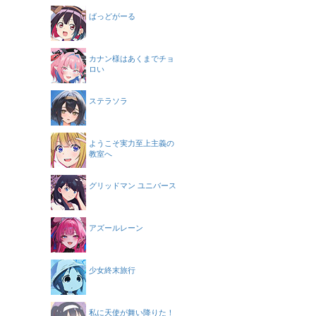
ばっどがーる
カナン様はあくまでチョ
ロい
ステラソラ
ようこそ実力至上主義の
教室へ
グリッドマン ユニバース
アズールレーン
少女終末旅行
私に天使が舞い降りた！