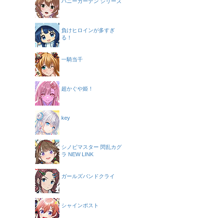
バニーガーデン シリーズ
負けヒロインが多すぎ
る！
一騎当千
超かぐや姫！
key
シノビマスター 閃乱カグ
ラ NEW LINK
ガールズバンドクライ
シャインポスト