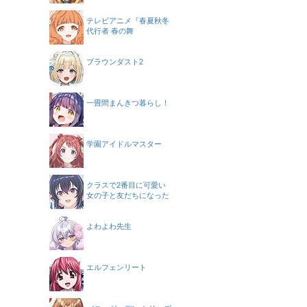
テレビアニメ『春夏秋冬
代行者 春の舞
ブラウンダスト2
一畳間まんきつ暮らし！
学園アイドルマスター
クラスで2番目に可愛い
女の子と友だちになった
よわよわ先生
エルフェンリート