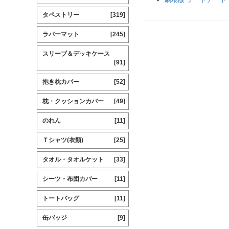
タペストリー
[319]
ラバーマット
[245]
スリーブ＆デッキケース
[91]
抱き枕カバー
[52]
枕・クッションカバー
[49]
のれん
[11]
Ｔシャツ(衣類)
[25]
タオル・タオルケット
[33]
シーツ・布団カバー
[11]
トートバッグ
[11]
缶バッジ
[9]