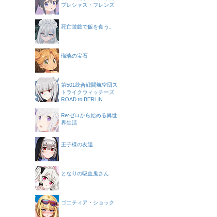
プレシャス・フレンズ
死亡遊戯で飯を食う。
瑠璃の宝石
第501統合戦闘航空団ス
トライクウィッチーズ
ROAD to BERLIN
Re:ゼロから始める異世
界生活
王子様の友達
となりの吸血鬼さん
ゴエティア・ショック