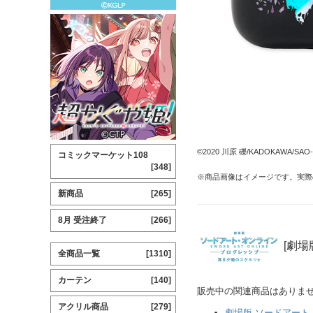
©2020 川原 礫/KADOKAWA/SAO-P 
コミックマーケット108
[348]
※商品画像はイメージです。実際
新商品
[265]
8月 受注終了
[266]
[劇場
全商品一覧
[1310]
カーテン
[140]
販売中の関連商品はありま
アクリル商品
[279]
劇場版 ソードアート