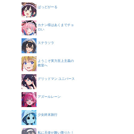
ばっどがーる
カナン様はあくまでチョ
ロい
ステラソラ
ようこそ実力至上主義の
教室へ
グリッドマン ユニバース
アズールレーン
少女終末旅行
私に天使が舞い降りた！