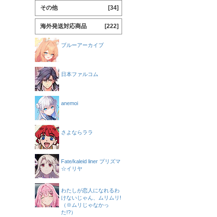
その他
[34]
海外発送対応商品
[222]
ブルーアーカイブ
日本ファルコム
anemoi
さよならララ
Fate/kaleid liner プリズマ
☆イリヤ
わたしが恋人になれるわ
けないじゃん、ムリムリ!
（※ムリじゃなかっ
た!?）