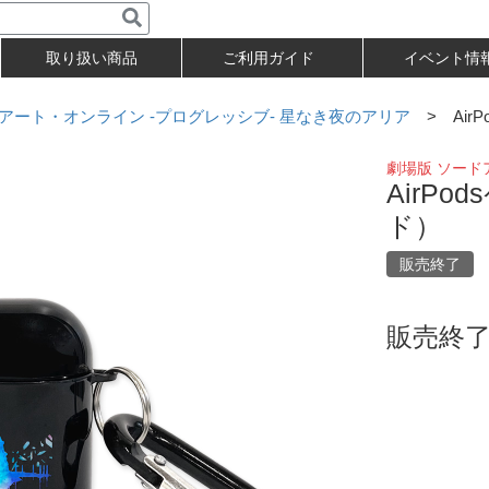
取り扱い商品
ご利用ガイド
イベント情
アート・オンライン -プログレッシブ- 星なき夜のアリア
> Air
劇場版 ソード
AirP
ド）
販売終了
販売終