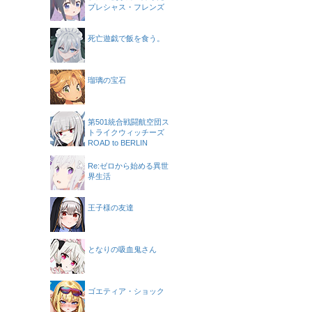
プレシャス・フレンズ
死亡遊戯で飯を食う。
瑠璃の宝石
第501統合戦闘航空団ス
トライクウィッチーズ
ROAD to BERLIN
Re:ゼロから始める異世
界生活
王子様の友達
となりの吸血鬼さん
ゴエティア・ショック