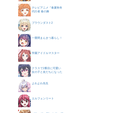
テレビアニメ『春夏秋冬
代行者 春の舞
ブラウンダスト2
一畳間まんきつ暮らし！
学園アイドルマスター
クラスで2番目に可愛い
女の子と友だちになった
よわよわ先生
エルフェンリート