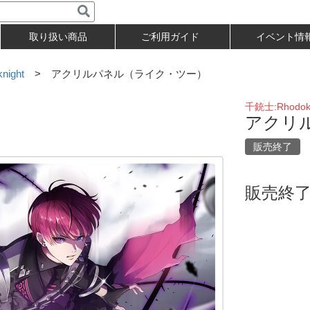
取り扱い商品
ご利用ガイド
イベント情
night
> アクリルパネル（ライク・ツー）
千銃士:Rhodokn
アクリ
販売終了
販売終