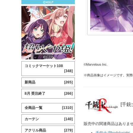
©Marvelous Inc.
コミックマーケット108
[348]
※商品画像はイメージです。実際
新商品
[265]
8月 受注終了
[266]
[千銃士
全商品一覧
[1310]
カーテン
[140]
販売中の関連商品はありま
アクリル商品
[279]
千銃士:Rhodoknight