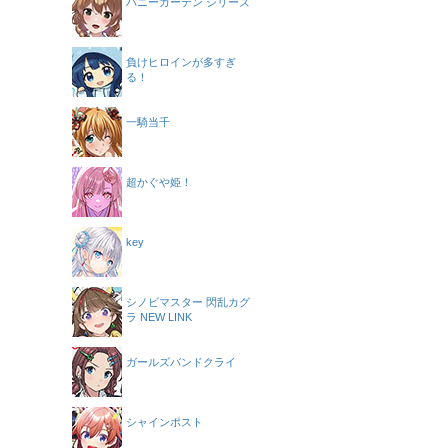
バニーガーデン シリーズ
負けヒロインが多すぎ
る！
一騎当千
超かぐや姫！
key
シノビマスター 閃乱カグ
ラ NEW LINK
ガールズバンドクライ
シャインポスト