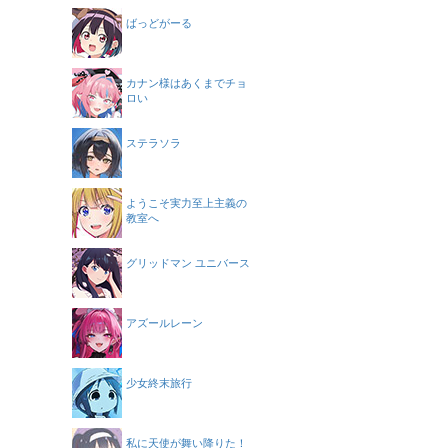
ばっどがーる
カナン様はあくまでチョ
ロい
ステラソラ
ようこそ実力至上主義の
教室へ
グリッドマン ユニバース
アズールレーン
少女終末旅行
私に天使が舞い降りた！