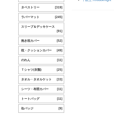
タペストリー
[319]
ラバーマット
[245]
スリーブ＆デッキケース
[91]
抱き枕カバー
[52]
枕・クッションカバー
[49]
のれん
[11]
Ｔシャツ(衣類)
[25]
タオル・タオルケット
[33]
シーツ・布団カバー
[11]
トートバッグ
[11]
缶バッジ
[9]