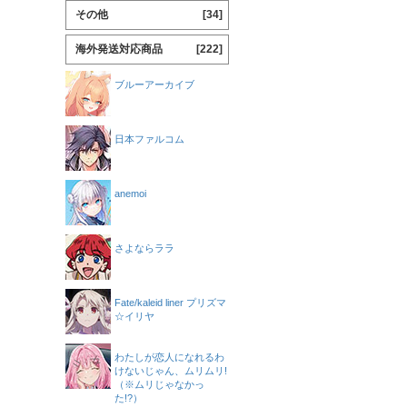
その他
[34]
海外発送対応商品
[222]
ブルーアーカイブ
日本ファルコム
anemoi
さよならララ
Fate/kaleid liner プリズマ
☆イリヤ
わたしが恋人になれるわ
けないじゃん、ムリムリ!
（※ムリじゃなかっ
た!?）