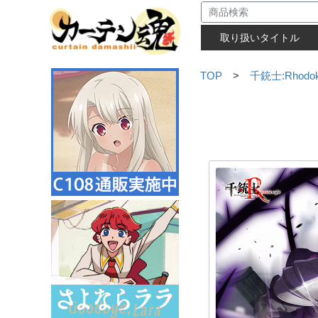
取り扱いタイトル
TOP
>
千銃士:Rhodok