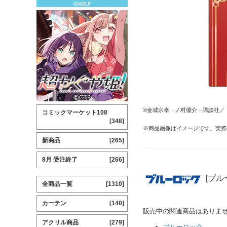
©金城宗幸・ノ村優介・講談社／
コミックマーケット108
[348]
※商品画像はイメージです。実際
新商品
[265]
8月 受注終了
[266]
[ブル
全商品一覧
[1310]
カーテン
[140]
販売中の関連商品はありま
アクリル商品
[279]
ブルーロック