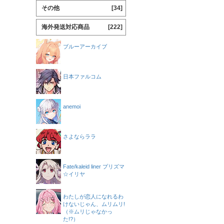
その他
[34]
海外発送対応商品
[222]
ブルーアーカイブ
日本ファルコム
anemoi
さよならララ
Fate/kaleid liner プリズマ
☆イリヤ
わたしが恋人になれるわ
けないじゃん、ムリムリ!
（※ムリじゃなかっ
た!?）