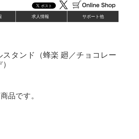
報
求人情報
サポート他
ルスタンド（蜂楽 廻／チョコレー
デ）
了商品です。