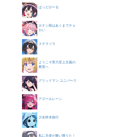
ばっどがーる
カナン様はあくまでチョ
ロい
ステラソラ
ようこそ実力至上主義の
教室へ
グリッドマン ユニバース
アズールレーン
少女終末旅行
私に天使が舞い降りた！