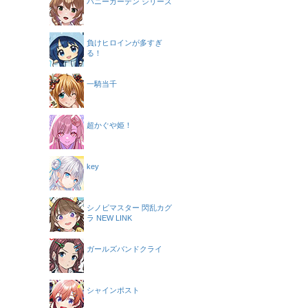
バニーガーデン シリーズ
負けヒロインが多すぎ
る！
一騎当千
超かぐや姫！
key
シノビマスター 閃乱カグ
ラ NEW LINK
ガールズバンドクライ
シャインポスト