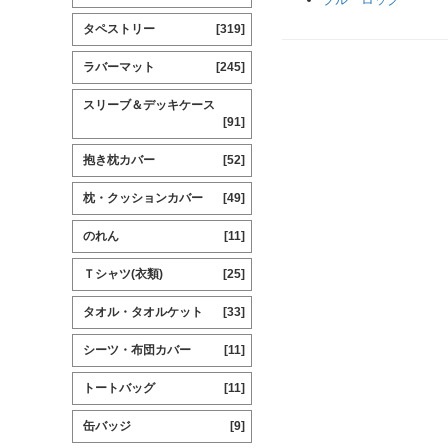
タペストリー
[319]
ラバーマット
[245]
スリーブ＆デッキケース
[91]
抱き枕カバー
[52]
枕・クッションカバー
[49]
のれん
[11]
Ｔシャツ(衣類)
[25]
タオル・タオルケット
[33]
シーツ・布団カバー
[11]
トートバッグ
[11]
缶バッジ
[9]