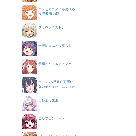
テレビアニメ『春夏秋冬
代行者 春の舞
ブラウンダスト2
一畳間まんきつ暮らし！
学園アイドルマスター
クラスで2番目に可愛い
女の子と友だちになった
よわよわ先生
エルフェンリート