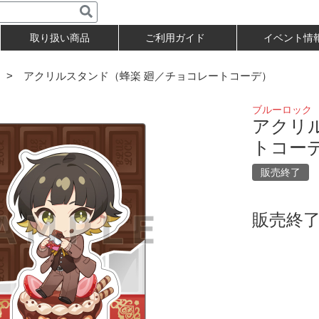
取り扱い商品
ご利用ガイド
イベント情
> アクリルスタンド（蜂楽 廻／チョコレートコーデ）
ブルーロック
アクリ
トコー
販売終了
販売終