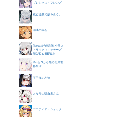
プレシャス・フレンズ
死亡遊戯で飯を食う。
瑠璃の宝石
第501統合戦闘航空団ス
トライクウィッチーズ
ROAD to BERLIN
Re:ゼロから始める異世
界生活
王子様の友達
となりの吸血鬼さん
ゴエティア・ショック