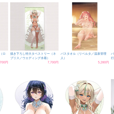
（ロ
描き下ろし特大タペストリー（ネ
バスタオル（リベルタ／温泉管理
バ
ブリス／ウエディング水着）
人）
行
,700円
7,700円
5,280円