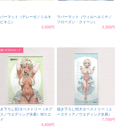
バーマット（テレーゼ／ミルキ
ラバーマット（ウィルヘルミナ／
ビキニ）
フローズン・クイーン）
3,300円
3,300円
き下ろしB2タペストリー（ネブ
描き下ろし特大タペストリー（ユ
ス／ウエディング水着）Wスエ
ースティア／ウエディング水着）
ド
7,700円
4,400円