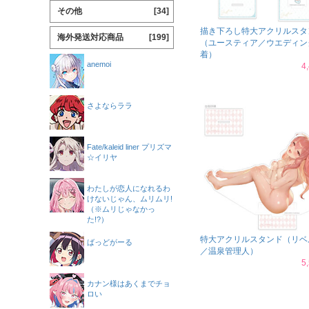
その他
[34]
描き下ろし特大アクリルスタ
海外発送対応商品
[199]
（ユースティア／ウエディン
着）
anemoi
4
さよならララ
Fate/kaleid liner プリズマ
☆イリヤ
わたしが恋人になれるわ
けないじゃん、ムリムリ!
（※ムリじゃなかっ
た!?）
特大アクリルスタンド（リベ
ばっどがーる
／温泉管理人）
5
カナン様はあくまでチョ
ロい