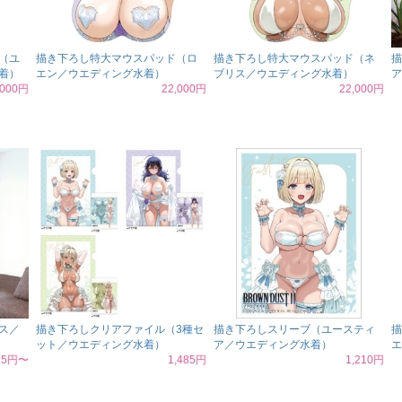
（ユ
描き下ろし特大マウスパッド（ロ
描き下ろし特大マウスパッド（ネ
描
着）
エン／ウエディング水着）
ブリス／ウエディング水着）
ア
,000円
22,000円
22,000円
ス／
描き下ろしクリアファイル（3種セ
描き下ろしスリーブ（ユースティ
描
ット／ウエディング水着）
ア／ウエディング水着）
エ
625円〜
1,485円
1,210円