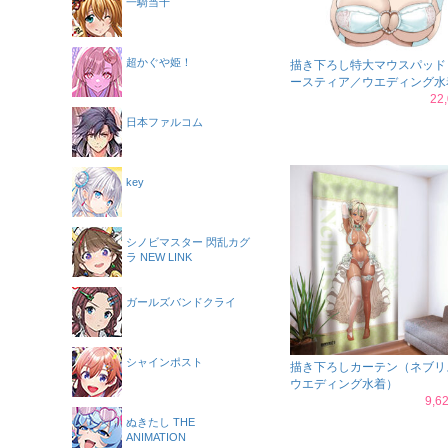
一騎当千
超かぐや姫！
描き下ろし特大マウスパッド
ースティア／ウエディング水
22
日本ファルコム
key
シノビマスター 閃乱カグ
ラ NEW LINK
ガールズバンドクライ
シャインポスト
描き下ろしカーテン（ネブリ
ウエディング水着）
9,
ぬきたし THE
ANIMATION