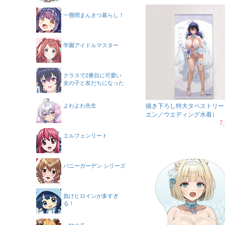
一畳間まんきつ暮らし！
学園アイドルマスター
クラスで2番目に可愛い
女の子と友だちになった
よわよわ先生
描き下ろし特大タペストリー
エン／ウエディング水着）
7
エルフェンリート
バニーガーデン シリーズ
負けヒロインが多すぎ
る！