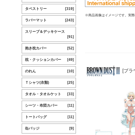
タペストリー
[319]
※商品画像はイメージです。実際
ラバーマット
[243]
スリーブ＆デッキケース
[91]
抱き枕カバー
[52]
枕・クッションカバー
[49]
[ブラ
のれん
[10]
Ｔシャツ(衣類)
[25]
タオル・タオルケット
[33]
シーツ・布団カバー
[11]
トートバッグ
[11]
缶バッジ
[9]