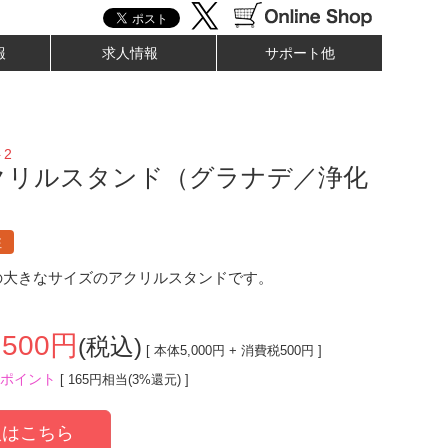
報
求人情報
サポート他
2
クリルスタンド（グラナデ／浄化
）
注
mの大きなサイズのアクリルスタンドです。
,500
円
(税込)
[ 本体
5,000
円 + 消費税
500
円 ]
ポイント
[ 165円相当(3%還元) ]
はこちら