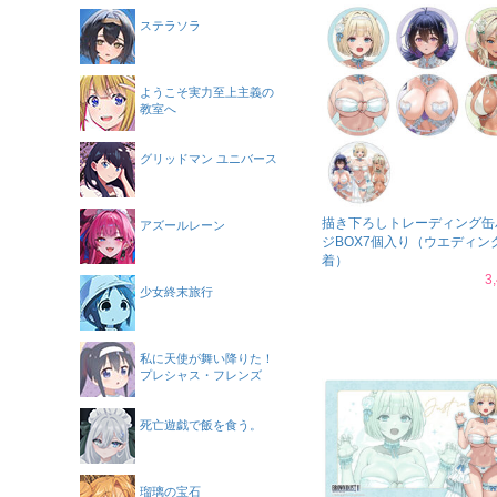
ステラソラ
ようこそ実力至上主義の
教室へ
グリッドマン ユニバース
描き下ろしトレーディング缶
アズールレーン
ジBOX7個入り（ウエディン
着）
3
少女終末旅行
私に天使が舞い降りた！
プレシャス・フレンズ
死亡遊戯で飯を食う。
瑠璃の宝石