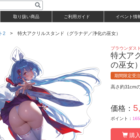
取り扱い商品
ご利用ガイド
イベント情
ト2
> 特大アクリルスタンド（グラナデ／浄化の巫女）
ブラウンダスト
特大ア
の巫女
期間限定受
高さ約31c
5
価格：
ポイント：
165
購入