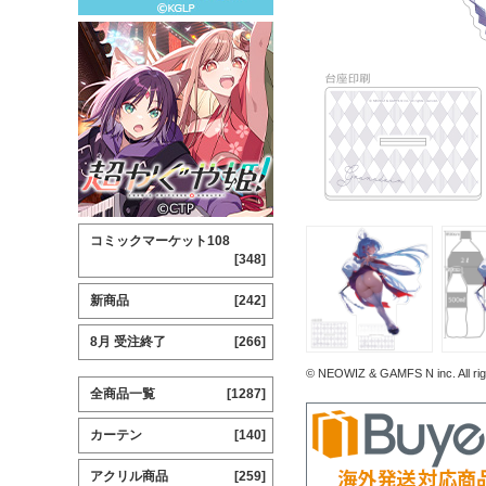
コミックマーケット108
[348]
新商品
[242]
8月 受注終了
[266]
© NEOWIZ & GAMFS N inc. All rig
全商品一覧
[1287]
カーテン
[140]
アクリル商品
[259]