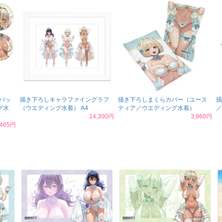
バッ
描き下ろしキャラファイングラフ
描き下ろしまくらカバー（ユース
描
グ水
（ウエディング水着） A4
ティア／ウエディング水着）
／
14,300円
3,960円
,465円