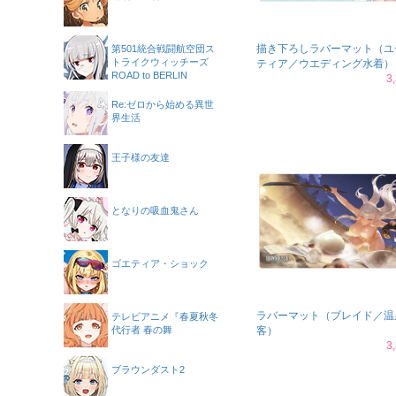
描き下ろしラバーマット（ユ
第501統合戦闘航空団ス
トライクウィッチーズ
ティア／ウエディング水着）
ROAD to BERLIN
3
Re:ゼロから始める異世
界生活
王子様の友達
となりの吸血鬼さん
ゴエティア・ショック
ラバーマット（ブレイド／温
テレビアニメ『春夏秋冬
代行者 春の舞
客）
3
ブラウンダスト2