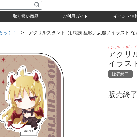
取り扱い商品
ご利用ガイド
イベント情
ろっく！
> アクリルスタンド（伊地知星歌／悪魔／イラスト な
ぼっち・ざ・
アクリ
イラス
販売終了
販売終