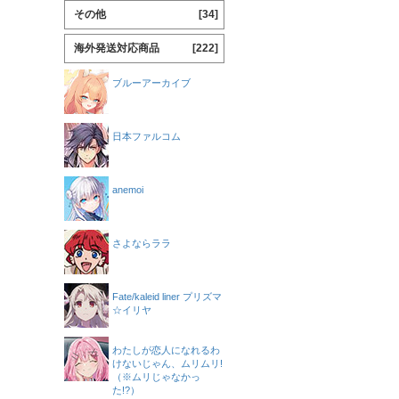
その他
[34]
海外発送対応商品
[222]
ブルーアーカイブ
日本ファルコム
anemoi
さよならララ
Fate/kaleid liner プリズマ
☆イリヤ
わたしが恋人になれるわ
けないじゃん、ムリムリ!
（※ムリじゃなかっ
た!?）