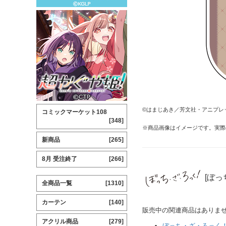
©はまじあき／芳文社・アニプレ
コミックマーケット108
[348]
※商品画像はイメージです。実際
新商品
[265]
8月 受注終了
[266]
[ぼっ
全商品一覧
[1310]
カーテン
[140]
販売中の関連商品はありま
アクリル商品
[279]
ぼっち・ざ・ろっく