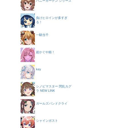
バニーガーデン シリーズ
負けヒロインが多すぎ
る！
一騎当千
超かぐや姫！
key
シノビマスター 閃乱カグ
ラ NEW LINK
ガールズバンドクライ
シャインポスト