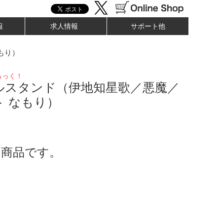
報
求人情報
サポート他
もり）
ろっく！
ルスタンド（伊地知星歌／悪魔／
ト なもり）
了商品です。