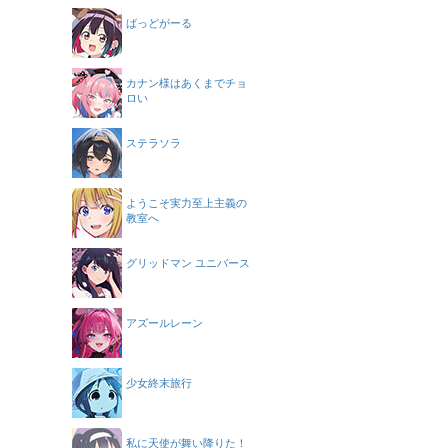
ばっどがーる
カナン様はあくまでチョ
ロい
ステラソラ
ようこそ実力至上主義の
教室へ
グリッドマン ユニバース
アズールレーン
少女終末旅行
私に天使が舞い降りた！