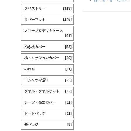
タペストリー
[319]
ラバーマット
[245]
スリーブ＆デッキケース
[91]
抱き枕カバー
[52]
枕・クッションカバー
[49]
のれん
[11]
Ｔシャツ(衣類)
[25]
タオル・タオルケット
[33]
シーツ・布団カバー
[11]
トートバッグ
[11]
缶バッジ
[9]