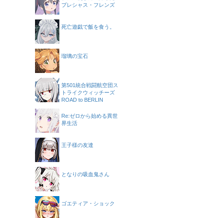
プレシャス・フレンズ
死亡遊戯で飯を食う。
瑠璃の宝石
第501統合戦闘航空団ス
トライクウィッチーズ
ROAD to BERLIN
Re:ゼロから始める異世
界生活
王子様の友達
となりの吸血鬼さん
ゴエティア・ショック