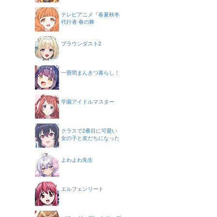
テレビアニメ『春夏秋冬
代行者 春の舞
ブラウンダスト2
一畳間まんきつ暮らし！
学園アイドルマスター
クラスで2番目に可愛い
女の子と友だちになった
よわよわ先生
エルフェンリート