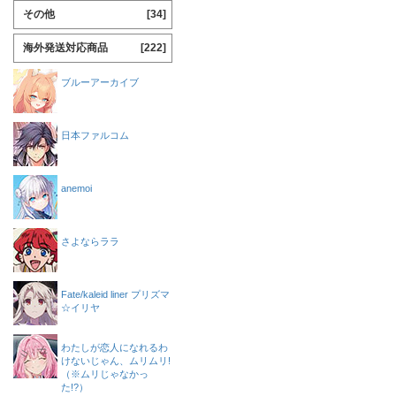
その他
[34]
海外発送対応商品
[222]
ブルーアーカイブ
日本ファルコム
anemoi
さよならララ
Fate/kaleid liner プリズマ
☆イリヤ
わたしが恋人になれるわ
けないじゃん、ムリムリ!
（※ムリじゃなかっ
た!?）