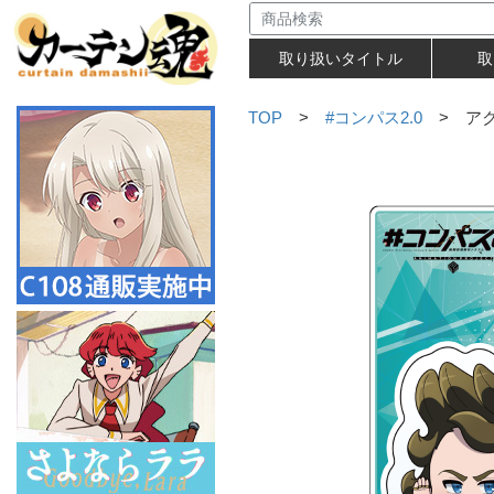
取り扱いタイトル
取
TOP
>
#コンパス2.0
> アク