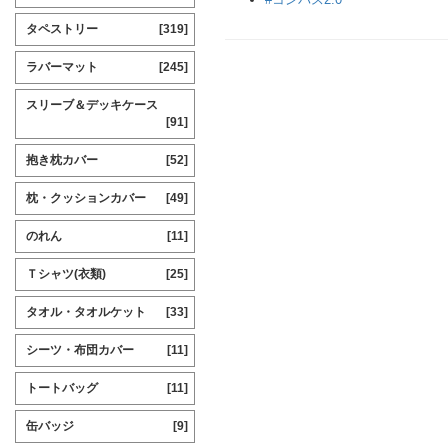
タペストリー
[319]
ラバーマット
[245]
スリーブ＆デッキケース
[91]
抱き枕カバー
[52]
枕・クッションカバー
[49]
のれん
[11]
Ｔシャツ(衣類)
[25]
タオル・タオルケット
[33]
シーツ・布団カバー
[11]
トートバッグ
[11]
缶バッジ
[9]