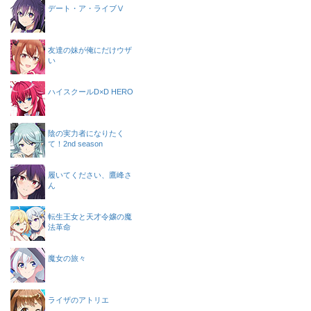
デート・ア・ライブⅤ
友達の妹が俺にだけウザ
い
ハイスクールD×D HERO
陰の実力者になりたく
て！2nd season
履いてください、鷹峰さ
ん
転生王女と天才令嬢の魔
法革命
魔女の旅々
ライザのアトリエ