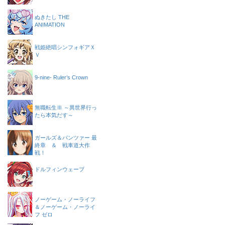
ぬきたし THE
ANIMATION
戦姫絶唱シンフォギアＸ
Ｖ
9-nine- Ruler’s Crown
無職転生Ⅲ ～異世界行っ
たら本気だす～
ガールズ＆パンツァー 最
終章 ＆ 戦車道大作
戦！
ドルフィンウェーブ
ノーゲーム・ノーライフ
＆ノーゲーム・ノーライ
フ ゼロ