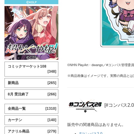
©NHN PlayArt・dwango／#コンパス管理委員
コミックマーケット108
[348]
※商品画像はイメージです。実際の商品とは
新商品
[265]
8月 受注終了
[266]
[#コンパス2.
全商品一覧
[1310]
カーテン
[140]
販売中の関連商品はありません。
アクリル商品
[279]
#コンパス2.0