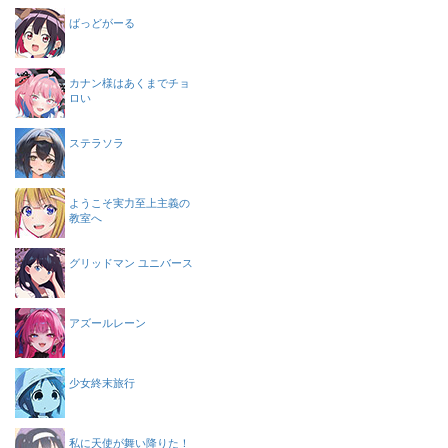
ばっどがーる
カナン様はあくまでチョ
ロい
ステラソラ
ようこそ実力至上主義の
教室へ
グリッドマン ユニバース
アズールレーン
少女終末旅行
私に天使が舞い降りた！