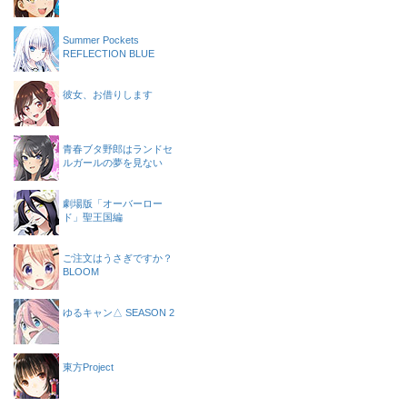
Summer Pockets
REFLECTION BLUE
彼女、お借りします
青春ブタ野郎はランドセ
ルガールの夢を見ない
劇場版「オーバーロー
ド」聖王国編
ご注文はうさぎですか？
BLOOM
ゆるキャン△ SEASON 2
東方Project