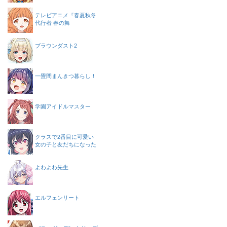
テレビアニメ『春夏秋冬
代行者 春の舞
ブラウンダスト2
一畳間まんきつ暮らし！
学園アイドルマスター
クラスで2番目に可愛い
女の子と友だちになった
よわよわ先生
エルフェンリート