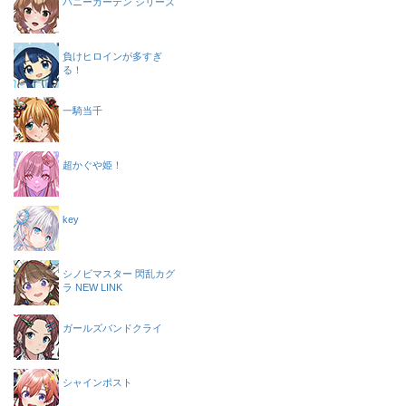
バニーガーデン シリーズ
負けヒロインが多すぎ
る！
一騎当千
超かぐや姫！
key
シノビマスター 閃乱カグ
ラ NEW LINK
ガールズバンドクライ
シャインポスト