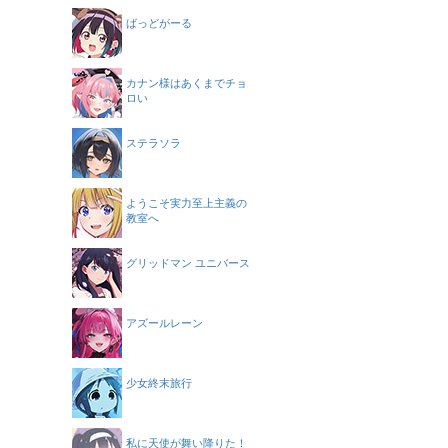
ばっどがーる
カナン様はあくまでチョ
ロい
ステラソラ
ようこそ実力至上主義の
教室へ
グリッドマン ユニバース
アズールレーン
少女終末旅行
私に天使が舞い降りた！