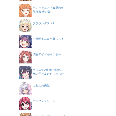
テレビアニメ『春夏秋冬
代行者 春の舞
ブラウンダスト2
一畳間まんきつ暮らし！
学園アイドルマスター
クラスで2番目に可愛い
女の子と友だちになった
よわよわ先生
エルフェンリート