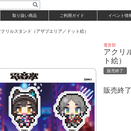
取り扱い商品
ご利用ガイド
イベント情
クリルスタンド（アザブエリア／ドット絵）
電音部
アクリ
ト絵）
販売終了
販売終