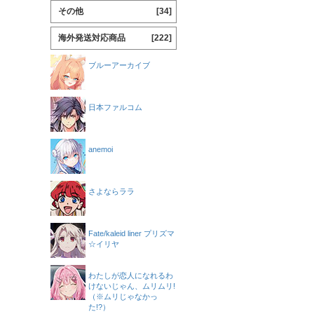
その他
[34]
海外発送対応商品
[222]
ブルーアーカイブ
日本ファルコム
anemoi
さよならララ
Fate/kaleid liner プリズマ
☆イリヤ
わたしが恋人になれるわ
けないじゃん、ムリムリ!
（※ムリじゃなかっ
た!?）