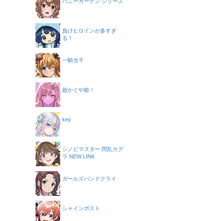
バニーガーデン シリーズ
負けヒロインが多すぎ
る！
一騎当千
超かぐや姫！
key
シノビマスター 閃乱カグ
ラ NEW LINK
ガールズバンドクライ
シャインポスト