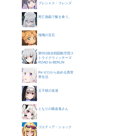
プレシャス・フレンズ
死亡遊戯で飯を食う。
瑠璃の宝石
第501統合戦闘航空団ス
トライクウィッチーズ
ROAD to BERLIN
Re:ゼロから始める異世
界生活
王子様の友達
となりの吸血鬼さん
ゴエティア・ショック