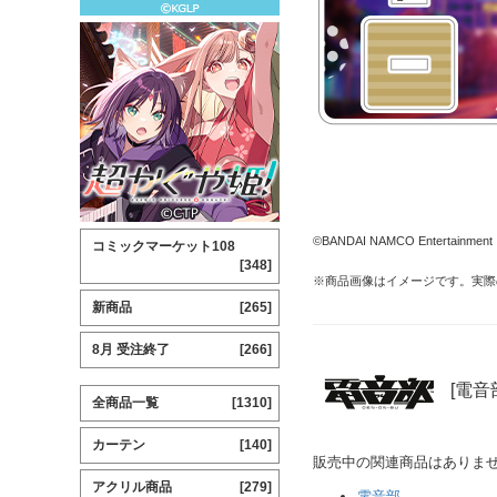
©BANDAI NAMCO Entertainment I
コミックマーケット108
[348]
※商品画像はイメージです。実際
新商品
[265]
8月 受注終了
[266]
[電音
全商品一覧
[1310]
カーテン
[140]
販売中の関連商品はありま
アクリル商品
[279]
電音部