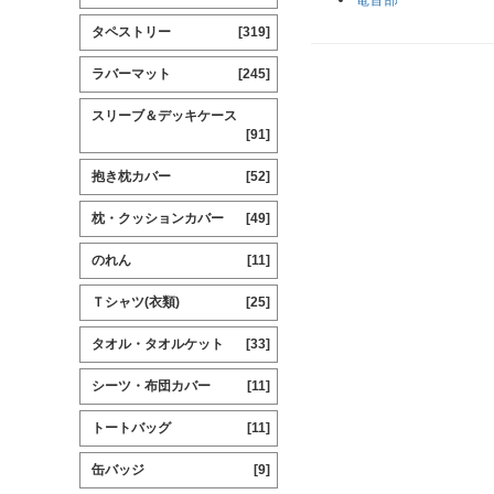
タペストリー
[319]
ラバーマット
[245]
スリーブ＆デッキケース
[91]
抱き枕カバー
[52]
枕・クッションカバー
[49]
のれん
[11]
Ｔシャツ(衣類)
[25]
タオル・タオルケット
[33]
シーツ・布団カバー
[11]
トートバッグ
[11]
缶バッジ
[9]