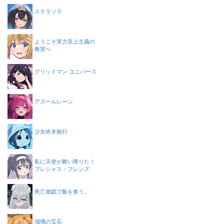
ステラソラ
ようこそ実力至上主義の
教室へ
グリッドマン ユニバース
アズールレーン
少女終末旅行
私に天使が舞い降りた！
プレシャス・フレンズ
死亡遊戯で飯を食う。
瑠璃の宝石