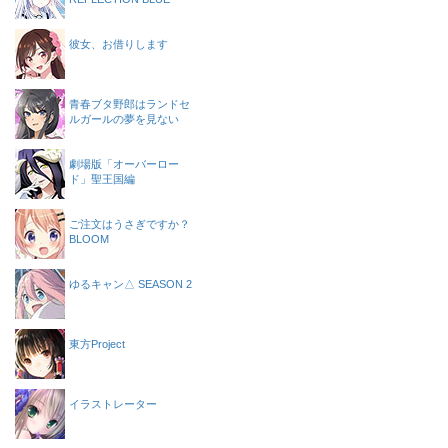
彼女、お借りします
青春ブタ野郎はランドセ
ルガールの夢を見ない
劇場版「オーバーロー
ド」聖王国編
ご注文はうさぎですか？
BLOOM
ゆるキャン△ SEASON 2
東方Project
イラストレーター