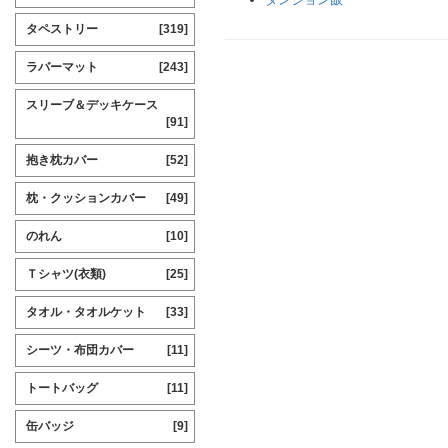
タペストリー
[319]
ラバーマット
[243]
スリーブ＆デッキケース
[91]
抱き枕カバー
[52]
枕・クッションカバー
[49]
のれん
[10]
Ｔシャツ(衣類)
[25]
タオル・タオルケット
[33]
シーツ・布団カバー
[11]
トートバッグ
[11]
缶バッジ
[9]