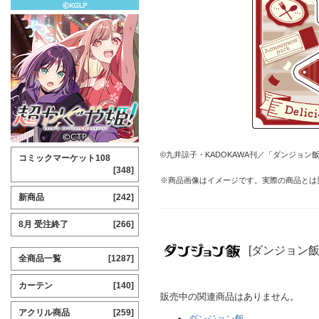
©九井諒子・KADOKAWA刊／「ダンジョン
コミックマーケット108
[348]
※商品画像はイメージです。実際の商品とは
新商品
[242]
8月 受注終了
[266]
[ダンジョン飯
全商品一覧
[1287]
カーテン
[140]
販売中の関連商品はありません。
アクリル商品
[259]
ダンジョン飯