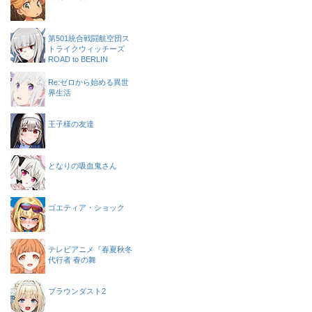
第501統合戦闘航空団ス
トライクウィッチーズ
ROAD to BERLIN
Re:ゼロから始める異世
界生活
王子様の友達
となりの吸血鬼さん
ゴエティア・ショック
テレビアニメ『春夏秋冬
代行者 春の舞
ブラウンダスト2