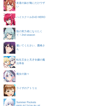
友達の妹が俺にだけウザ
い
ハイスクールD×D HERO
陰の実力者になりたく
て！2nd season
履いてください、鷹峰さ
ん
転生王女と天才令嬢の魔
法革命
魔女の旅々
ライザのアトリエ
Summer Pockets
REFLECTION BLUE