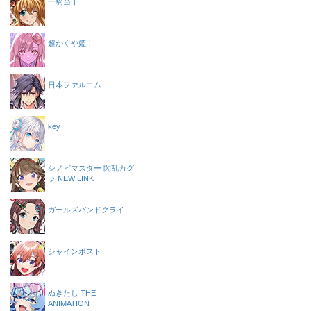
一騎当千
超かぐや姫！
日本ファルコム
key
シノビマスター 閃乱カグ
ラ NEW LINK
ガールズバンドクライ
シャインポスト
ぬきたし THE
ANIMATION