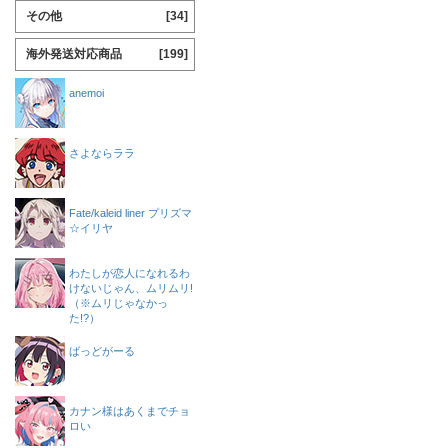
その他
[34]
海外発送対応商品
[199]
anemoi
さよならララ
Fate/kaleid liner プリズマ
☆イリヤ
わたしが恋人になれるわ
けないじゃん、ムリムリ!
（※ムリじゃなかっ
た!?）
ばっどがーる
カナン様はあくまでチョ
ロい