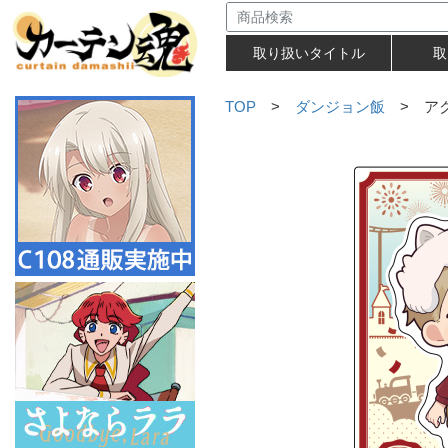
取り扱いタイトル
取
TOP
>
ダンジョン飯
> アク