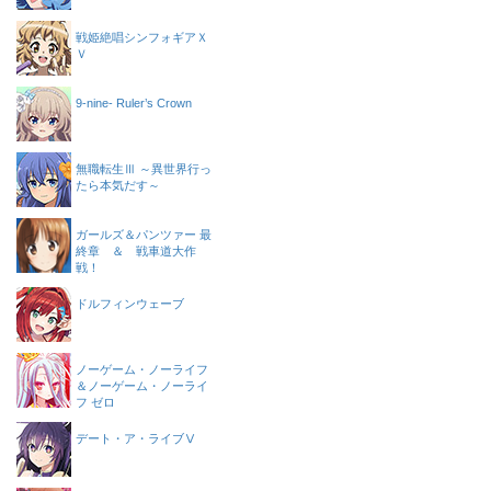
戦姫絶唱シンフォギアＸ
Ｖ
9-nine- Ruler’s Crown
無職転生Ⅲ ～異世界行っ
たら本気だす～
ガールズ＆パンツァー 最
終章 ＆ 戦車道大作
戦！
ドルフィンウェーブ
ノーゲーム・ノーライフ
＆ノーゲーム・ノーライ
フ ゼロ
デート・ア・ライブⅤ