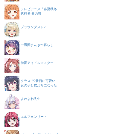
テレビアニメ『春夏秋冬
代行者 春の舞
ブラウンダスト2
一畳間まんきつ暮らし！
学園アイドルマスター
クラスで2番目に可愛い
女の子と友だちになった
よわよわ先生
エルフェンリート