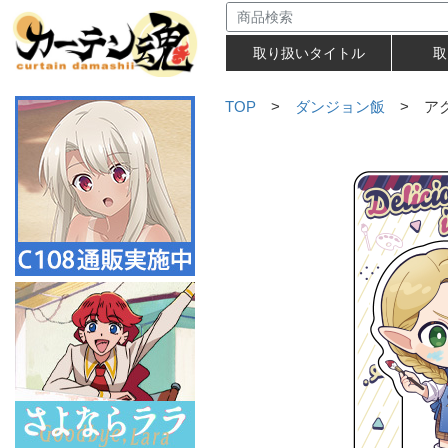
取り扱いタイトル
取
TOP
>
ダンジョン飯
> アク