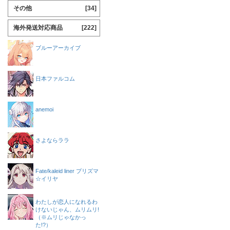
その他
[34]
海外発送対応商品
[222]
ブルーアーカイブ
日本ファルコム
anemoi
さよならララ
Fate/kaleid liner プリズマ
☆イリヤ
わたしが恋人になれるわ
けないじゃん、ムリムリ!
（※ムリじゃなかっ
た!?）