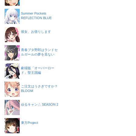
Summer Pockets
REFLECTION BLUE
彼女、お借りします
青春ブタ野郎はランドセ
ルガールの夢を見ない
劇場版「オーバーロー
ド」聖王国編
ご注文はうさぎですか？
BLOOM
ゆるキャン△ SEASON 2
東方Project