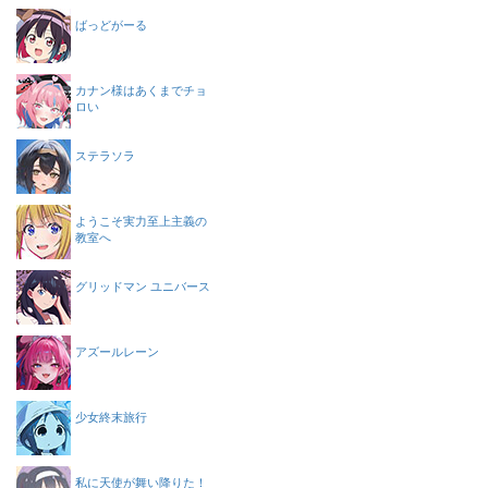
ばっどがーる
カナン様はあくまでチョ
ロい
ステラソラ
ようこそ実力至上主義の
教室へ
グリッドマン ユニバース
アズールレーン
少女終末旅行
私に天使が舞い降りた！