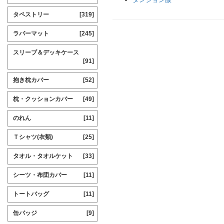
タペストリー
[319]
ラバーマット
[245]
スリーブ＆デッキケース
[91]
抱き枕カバー
[52]
枕・クッションカバー
[49]
のれん
[11]
Ｔシャツ(衣類)
[25]
タオル・タオルケット
[33]
シーツ・布団カバー
[11]
トートバッグ
[11]
缶バッジ
[9]