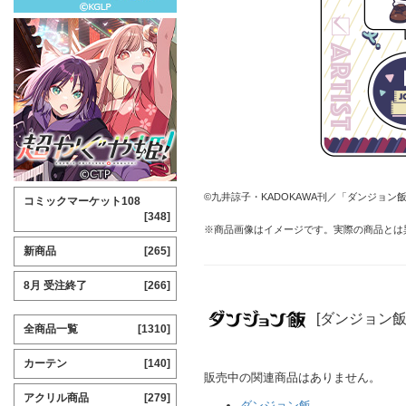
©九井諒子・KADOKAWA刊／「ダンジョン
コミックマーケット108
[348]
※商品画像はイメージです。実際の商品とは
新商品
[265]
8月 受注終了
[266]
[ダンジョン飯
全商品一覧
[1310]
カーテン
[140]
販売中の関連商品はありません。
アクリル商品
[279]
ダンジョン飯