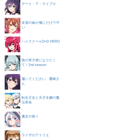
デート・ア・ライブⅤ
友達の妹が俺にだけウザ
い
ハイスクールD×D HERO
陰の実力者になりたく
て！2nd season
履いてください、鷹峰さ
ん
転生王女と天才令嬢の魔
法革命
魔女の旅々
ライザのアトリエ