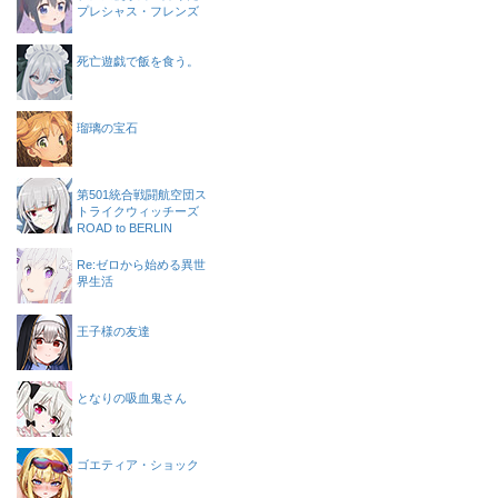
プレシャス・フレンズ
死亡遊戯で飯を食う。
瑠璃の宝石
第501統合戦闘航空団ス
トライクウィッチーズ
ROAD to BERLIN
Re:ゼロから始める異世
界生活
王子様の友達
となりの吸血鬼さん
ゴエティア・ショック