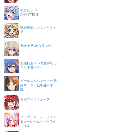
ぬきたし THE
ANIMATION
戦姫絶唱シンフォギアＸ
Ｖ
9-nine- Ruler’s Crown
無職転生Ⅲ ～異世界行っ
たら本気だす～
ガールズ＆パンツァー 最
終章 ＆ 戦車道大作
戦！
ドルフィンウェーブ
ノーゲーム・ノーライフ
＆ノーゲーム・ノーライ
フ ゼロ