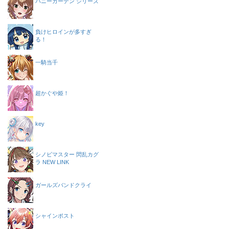
バニーガーデン シリーズ
負けヒロインが多すぎ
る！
一騎当千
超かぐや姫！
key
シノビマスター 閃乱カグ
ラ NEW LINK
ガールズバンドクライ
シャインポスト