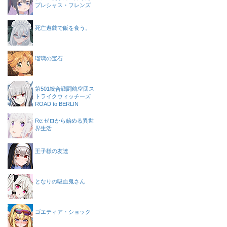
プレシャス・フレンズ
死亡遊戯で飯を食う。
瑠璃の宝石
第501統合戦闘航空団ス
トライクウィッチーズ
ROAD to BERLIN
Re:ゼロから始める異世
界生活
王子様の友達
となりの吸血鬼さん
ゴエティア・ショック