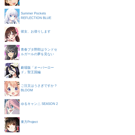
Summer Pockets
REFLECTION BLUE
彼女、お借りします
青春ブタ野郎はランドセ
ルガールの夢を見ない
劇場版「オーバーロー
ド」聖王国編
ご注文はうさぎですか？
BLOOM
ゆるキャン△ SEASON 2
東方Project