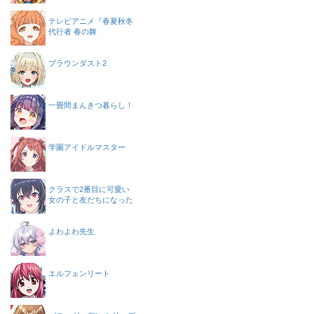
テレビアニメ『春夏秋冬
代行者 春の舞
ブラウンダスト2
一畳間まんきつ暮らし！
学園アイドルマスター
クラスで2番目に可愛い
女の子と友だちになった
よわよわ先生
エルフェンリート