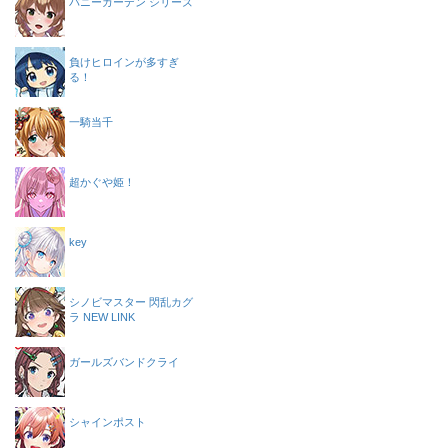
バニーガーデン シリーズ
負けヒロインが多すぎ
る！
一騎当千
超かぐや姫！
key
シノビマスター 閃乱カグ
ラ NEW LINK
ガールズバンドクライ
シャインポスト