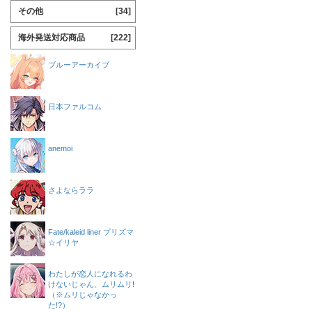
その他
[34]
海外発送対応商品
[222]
ブルーアーカイブ
日本ファルコム
anemoi
さよならララ
Fate/kaleid liner プリズマ
☆イリヤ
わたしが恋人になれるわ
けないじゃん、ムリムリ!
（※ムリじゃなかっ
た!?）