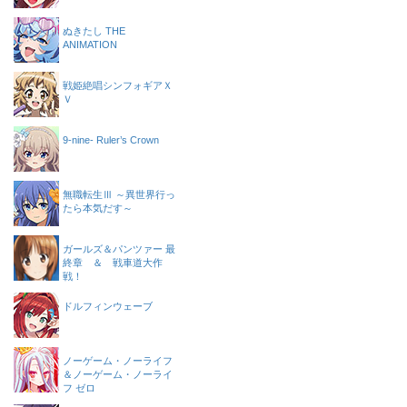
ぬきたし THE
ANIMATION
戦姫絶唱シンフォギアＸ
Ｖ
9-nine- Ruler’s Crown
無職転生Ⅲ ～異世界行っ
たら本気だす～
ガールズ＆パンツァー 最
終章 ＆ 戦車道大作
戦！
ドルフィンウェーブ
ノーゲーム・ノーライフ
＆ノーゲーム・ノーライ
フ ゼロ