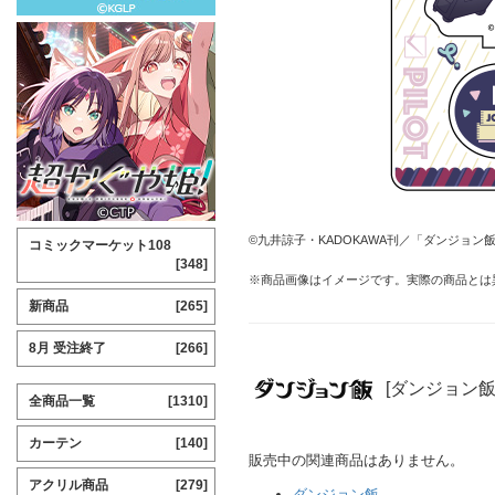
©九井諒子・KADOKAWA刊／「ダンジョン
コミックマーケット108
[348]
※商品画像はイメージです。実際の商品とは
新商品
[265]
8月 受注終了
[266]
[ダンジョン飯
全商品一覧
[1310]
カーテン
[140]
販売中の関連商品はありません。
アクリル商品
[279]
ダンジョン飯