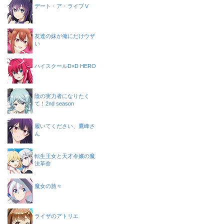
デート・ア・ライブⅤ
友達の妹が俺にだけウザ
い
ハイスクールD×D HERO
陰の実力者になりたく
て！2nd season
履いてください、鷹峰さ
ん
転生王女と天才令嬢の魔
法革命
魔女の旅々
ライザのアトリエ