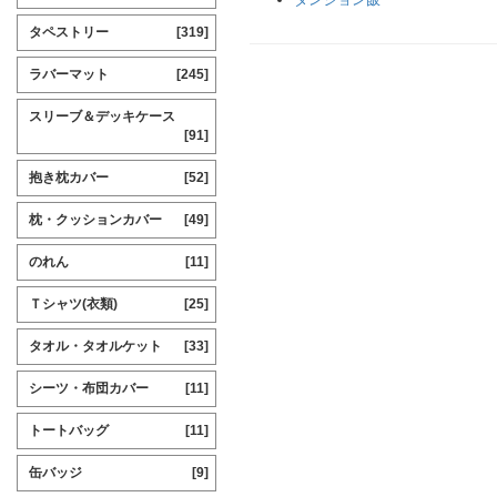
タペストリー
[319]
ラバーマット
[245]
スリーブ＆デッキケース
[91]
抱き枕カバー
[52]
枕・クッションカバー
[49]
のれん
[11]
Ｔシャツ(衣類)
[25]
タオル・タオルケット
[33]
シーツ・布団カバー
[11]
トートバッグ
[11]
缶バッジ
[9]