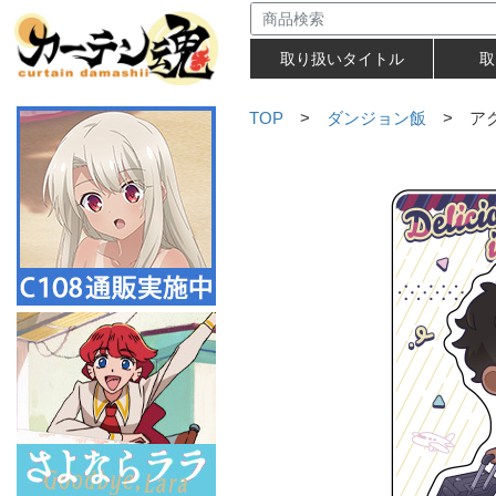
取り扱いタイトル
取
TOP
>
ダンジョン飯
> アク