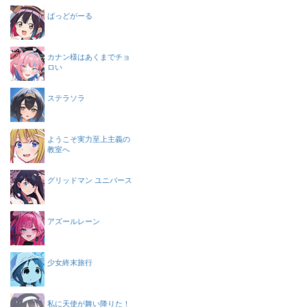
ばっどがーる
カナン様はあくまでチョ
ロい
ステラソラ
ようこそ実力至上主義の
教室へ
グリッドマン ユニバース
アズールレーン
少女終末旅行
私に天使が舞い降りた！