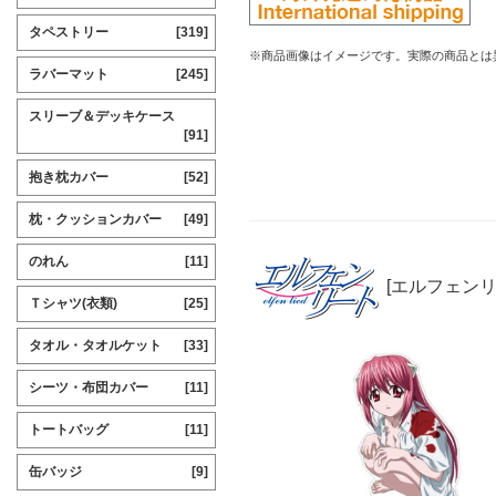
タペストリー
[319]
※商品画像はイメージです。実際の商品とは
ラバーマット
[245]
スリーブ＆デッキケース
[91]
抱き枕カバー
[52]
枕・クッションカバー
[49]
のれん
[11]
[エルフェンリ
Ｔシャツ(衣類)
[25]
タオル・タオルケット
[33]
シーツ・布団カバー
[11]
トートバッグ
[11]
缶バッジ
[9]