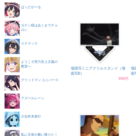
ばっどがーる
カナン様はあくまでチョ
ロい
ステラソラ
ようこそ実力至上主義の
教室へ
場面写ミニアクリルスタンド（場
場
面写B）
面
990円
グリッドマン ユニバース
アズールレーン
少女終末旅行
私に天使が舞い降りた！