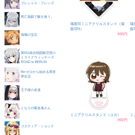
プレシャス・フレンズ
死亡遊戯で飯を食う。
場面写ミニアクリルスタンド（場
場
面写H）
面
990円
瑠璃の宝石
第501統合戦闘航空団ス
トライクウィッチーズ
ROAD to BERLIN
Re:ゼロから始める異世
界生活
王子様の友達
となりの吸血鬼さん
ミニアクリルスタンド（ユカ）
ミ
990円
ゴエティア・ショック