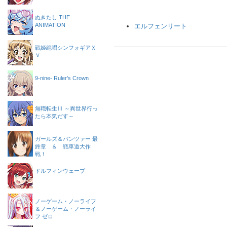
ぬきたし THE
ANIMATION
エルフェンリート
戦姫絶唱シンフォギアＸ
Ｖ
9-nine- Ruler’s Crown
無職転生Ⅲ ～異世界行っ
たら本気だす～
ガールズ＆パンツァー 最
終章 ＆ 戦車道大作
戦！
ドルフィンウェーブ
ノーゲーム・ノーライフ
＆ノーゲーム・ノーライ
フ ゼロ