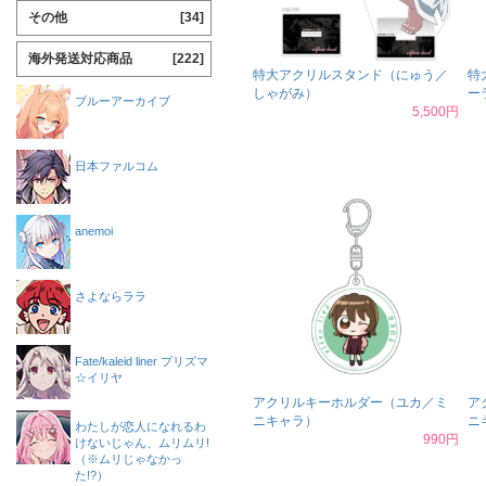
その他
[34]
海外発送対応商品
[222]
特大アクリルスタンド（にゅう／
特
しゃがみ）
ー
ブルーアーカイブ
5,500円
日本ファルコム
anemoi
さよならララ
Fate/kaleid liner プリズマ
☆イリヤ
アクリルキーホルダー（ユカ／ミ
ア
ニキャラ）
ニ
わたしが恋人になれるわ
990円
けないじゃん、ムリムリ!
（※ムリじゃなかっ
た!?）