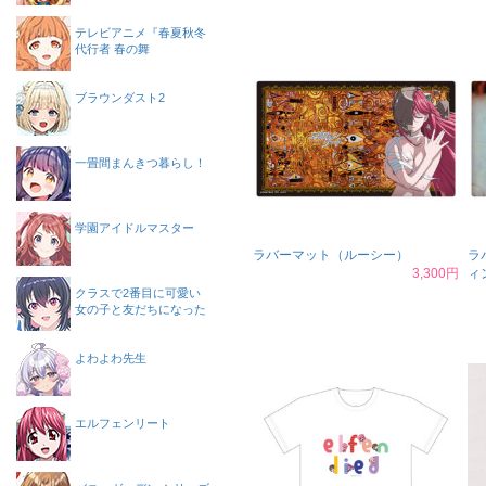
テレビアニメ『春夏秋冬
代行者 春の舞
ブラウンダスト2
一畳間まんきつ暮らし！
学園アイドルマスター
ラバーマット（ルーシー）
ラ
3,300円
ィ
クラスで2番目に可愛い
女の子と友だちになった
よわよわ先生
エルフェンリート