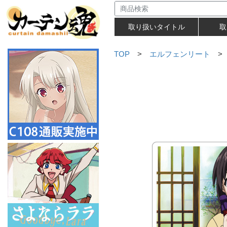
取り扱いタイトル
取
TOP
>
エルフェンリート
> 