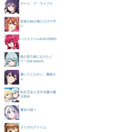
デート・ア・ライブⅤ
友達の妹が俺にだけウザ
い
ハイスクールD×D HERO
陰の実力者になりたく
て！2nd season
履いてください、鷹峰さ
ん
転生王女と天才令嬢の魔
法革命
魔女の旅々
ライザのアトリエ