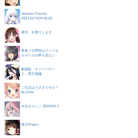
Summer Pockets
REFLECTION BLUE
彼女、お借りします
青春ブタ野郎はランドセ
ルガールの夢を見ない
劇場版「オーバーロー
ド」聖王国編
ご注文はうさぎですか？
BLOOM
ゆるキャン△ SEASON 2
東方Project