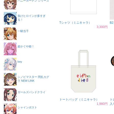
バニーガーデン シリーズ
負けヒロインが多すぎ
る！
Tシャツ（ミニキャラ）
B
3,300円
一騎当千
超かぐや姫！
key
シノビマスター 閃乱カグ
ラ NEW LINK
ガールズバンドクライ
トートバッグ（ミニキャラ）
ト
1,980円
入
シャインポスト