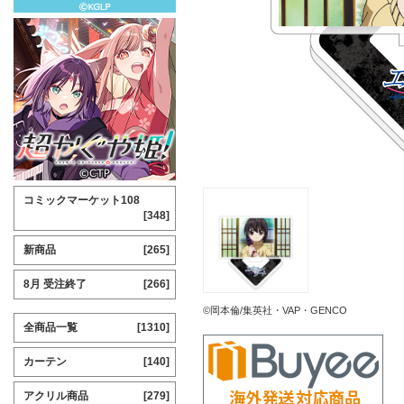
コミックマーケット108
[348]
新商品
[265]
8月 受注終了
[266]
©岡本倫/集英社・VAP・GENCO
全商品一覧
[1310]
カーテン
[140]
アクリル商品
[279]