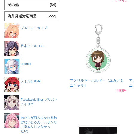
5,500円
その他
[34]
海外発送対応商品
[222]
ブルーアーカイブ
日本ファルコム
anemoi
アクリルキーホルダー（ユカ／ミ
ア
さよならララ
ニキャラ）
ニ
990円
Fate/kaleid liner プリズマ
☆イリヤ
わたしが恋人になれるわ
けないじゃん、ムリムリ!
（※ムリじゃなかっ
た!?）