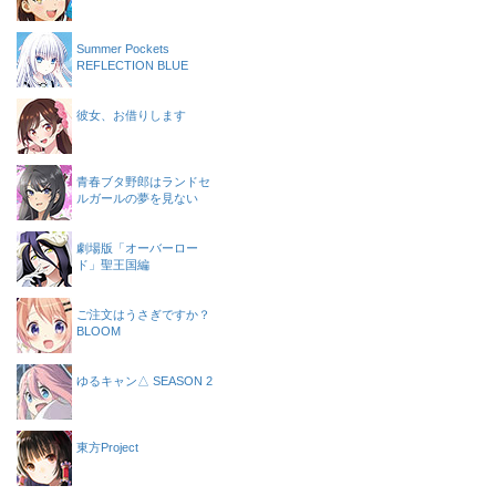
Summer Pockets
REFLECTION BLUE
彼女、お借りします
青春ブタ野郎はランドセ
ルガールの夢を見ない
劇場版「オーバーロー
ド」聖王国編
ご注文はうさぎですか？
BLOOM
ゆるキャン△ SEASON 2
東方Project