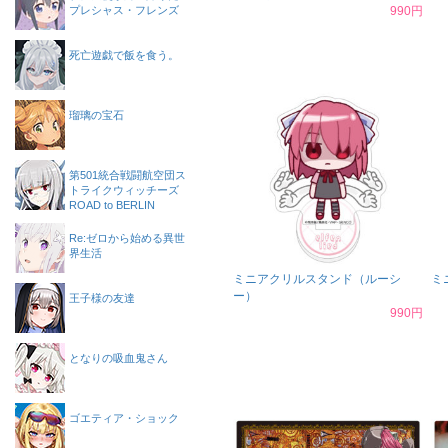
プレシャス・フレンズ
990円
死亡遊戯で飯を食う。
瑠璃の宝石
第501統合戦闘航空団ス
トライクウィッチーズ
ROAD to BERLIN
Re:ゼロから始める異世
界生活
ミニアクリルスタンド（ルーシ
ミ
ー）
王子様の友達
990円
となりの吸血鬼さん
ゴエティア・ショック