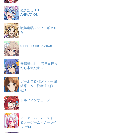
ぬきたし THE
ANIMATION
戦姫絶唱シンフォギアＸ
Ｖ
9-nine- Ruler’s Crown
無職転生Ⅲ ～異世界行っ
たら本気だす～
ガールズ＆パンツァー 最
終章 ＆ 戦車道大作
戦！
ドルフィンウェーブ
ノーゲーム・ノーライフ
＆ノーゲーム・ノーライ
フ ゼロ