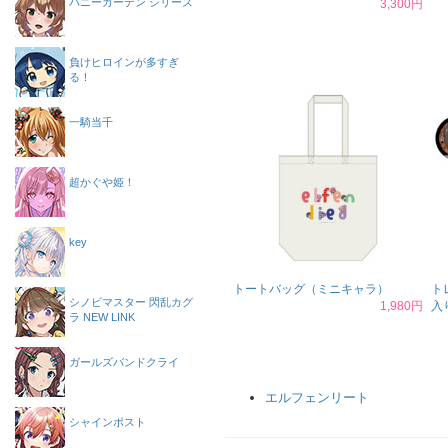
バニーガーデン シリーズ
3,300円
負けヒロインが多すぎ
る！
一騎当千
超かぐや姫！
key
トートバッグ（ミニキャラ）
ト
シノビマスター 閃乱カグ
1,980円
入
ラ NEW LINK
ガールズバンドクライ
エルフェンリート
シャインポスト