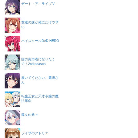
デート・ア・ライブⅤ
友達の妹が俺にだけウザ
い
ハイスクールD×D HERO
陰の実力者になりたく
て！2nd season
履いてください、鷹峰さ
ん
転生王女と天才令嬢の魔
法革命
魔女の旅々
ライザのアトリエ