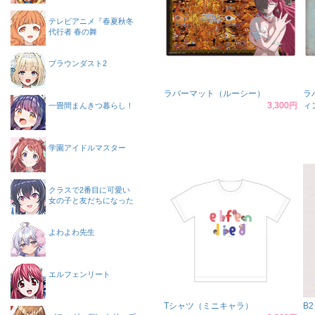
テレビアニメ『春夏秋冬
代行者 春の舞
ブラウンダスト2
ラバーマット（ルーシー）
ラ
3,300円
ィ
一畳間まんきつ暮らし！
学園アイドルマスター
クラスで2番目に可愛い
女の子と友だちになった
よわよわ先生
エルフェンリート
Tシャツ（ミニキャラ）
B