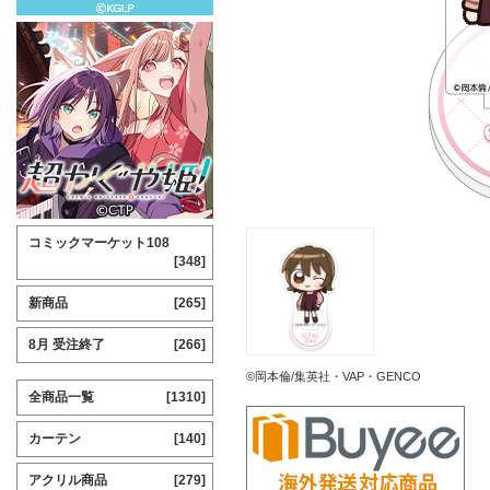
コミックマーケット108
[348]
新商品
[265]
8月 受注終了
[266]
©岡本倫/集英社・VAP・GENCO
全商品一覧
[1310]
カーテン
[140]
アクリル商品
[279]