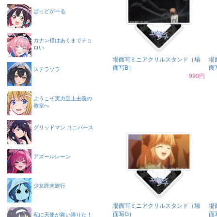
ばっどがーる
カナン様はあくまでチョ
ロい
場面写ミニアクリルスタンド（場
場
面写B）
面
ステラソラ
990円
ようこそ実力至上主義の
教室へ
グリッドマン ユニバース
アズールレーン
少女終末旅行
場面写ミニアクリルスタンド（場
場
面写G）
面
私に天使が舞い降りた！