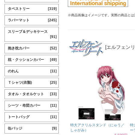
タペストリー
[319]
※商品画像はイメージです。実際の商品とは
ラバーマット
[245]
スリーブ＆デッキケース
[91]
[エルフェンリ
抱き枕カバー
[52]
枕・クッションカバー
[49]
のれん
[11]
Ｔシャツ(衣類)
[25]
タオル・タオルケット
[33]
シーツ・布団カバー
[11]
トートバッグ
[11]
特大アクリルスタンド（にゅう／
特
缶バッジ
[9]
しゃがみ）
ー