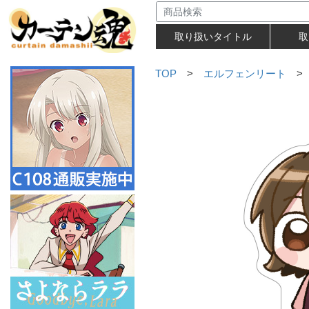
取り扱いタイトル
取
TOP
>
エルフェンリート
> 