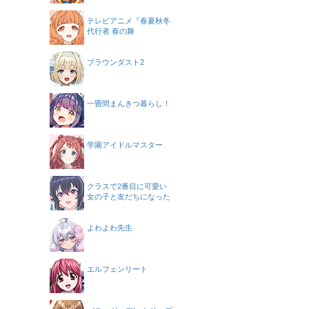
テレビアニメ『春夏秋冬
代行者 春の舞
ブラウンダスト2
一畳間まんきつ暮らし！
学園アイドルマスター
クラスで2番目に可愛い
女の子と友だちになった
よわよわ先生
エルフェンリート