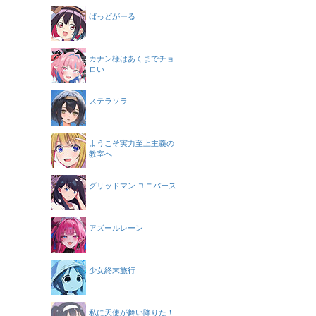
ばっどがーる
カナン様はあくまでチョ
ロい
ステラソラ
ようこそ実力至上主義の
教室へ
グリッドマン ユニバース
アズールレーン
少女終末旅行
私に天使が舞い降りた！