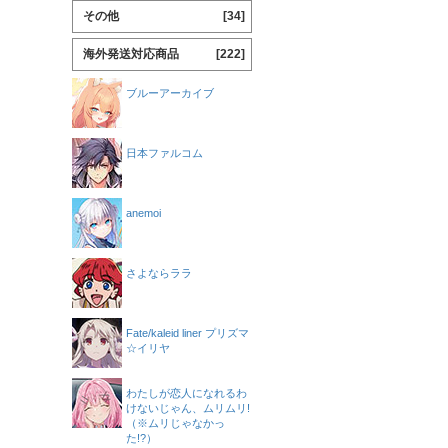
その他
[34]
海外発送対応商品
[222]
ブルーアーカイブ
日本ファルコム
anemoi
さよならララ
Fate/kaleid liner プリズマ
☆イリヤ
わたしが恋人になれるわ
けないじゃん、ムリムリ!
（※ムリじゃなかっ
た!?）