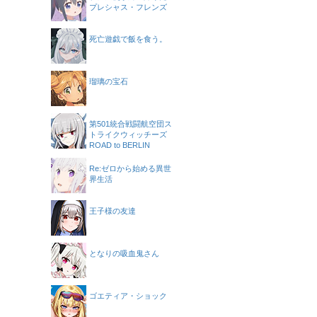
プレシャス・フレンズ
死亡遊戯で飯を食う。
瑠璃の宝石
第501統合戦闘航空団ス
トライクウィッチーズ
ROAD to BERLIN
Re:ゼロから始める異世
界生活
王子様の友達
となりの吸血鬼さん
ゴエティア・ショック