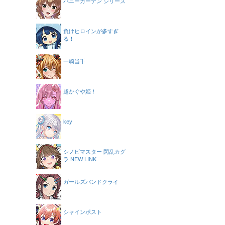
バニーガーデン シリーズ
負けヒロインが多すぎ
る！
一騎当千
超かぐや姫！
key
シノビマスター 閃乱カグ
ラ NEW LINK
ガールズバンドクライ
シャインポスト