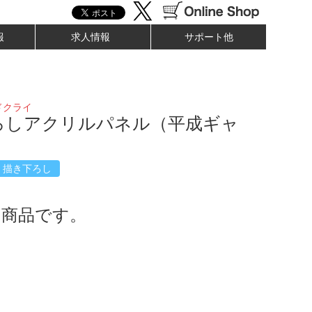
報
求人情報
サポート他
ドクライ
ろしアクリルパネル（平成ギャ
描き下ろし
了商品です。