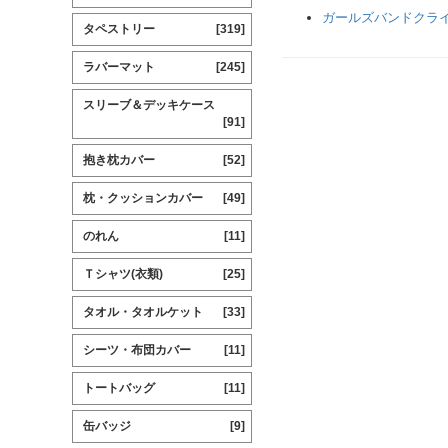
ガールズバンドクラ
タペストリー
[319]
ラバーマット
[245]
スリーブ＆デッキケース
[91]
抱き枕カバー
[52]
枕・クッションカバー
[49]
のれん
[11]
Ｔシャツ(衣類)
[25]
タオル・タオルケット
[33]
シーツ・布団カバー
[11]
トートバッグ
[11]
缶バッジ
[9]