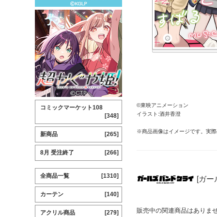
©東映アニメーション
コミックマーケット108
イラスト:酒井香澄
[348]
※商品画像はイメージです。実際
新商品
[265]
8月 受注終了
[266]
全商品一覧
[1310]
[ガー
カーテン
[140]
販売中の関連商品はありま
アクリル商品
[279]