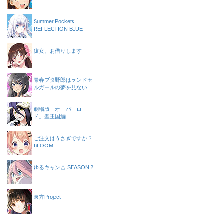
Summer Pockets
REFLECTION BLUE
彼女、お借りします
青春ブタ野郎はランドセ
ルガールの夢を見ない
劇場版「オーバーロー
ド」聖王国編
ご注文はうさぎですか？
BLOOM
ゆるキャン△ SEASON 2
東方Project