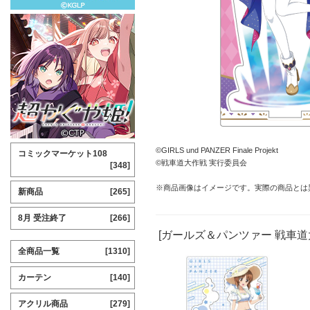
©GIRLS und PANZER Finale Projekt
コミックマーケット108
©戦車道大作戦 実行委員会
[348]
※商品画像はイメージです。実際の商品とは
新商品
[265]
8月 受注終了
[266]
[ガールズ＆パンツァー 戦車道
全商品一覧
[1310]
カーテン
[140]
アクリル商品
[279]