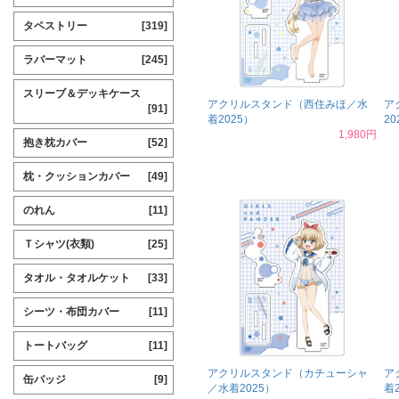
タペストリー
[319]
ラバーマット
[245]
スリーブ＆デッキケース
アクリルスタンド（西住みほ／水
ア
[91]
着2025）
20
1,980円
抱き枕カバー
[52]
枕・クッションカバー
[49]
のれん
[11]
Ｔシャツ(衣類)
[25]
タオル・タオルケット
[33]
シーツ・布団カバー
[11]
トートバッグ
[11]
アクリルスタンド（カチューシャ
ア
缶バッジ
[9]
／水着2025）
着