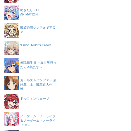
ぬきたし THE
ANIMATION
戦姫絶唱シンフォギアＸ
Ｖ
9-nine- Ruler’s Crown
無職転生Ⅲ ～異世界行っ
たら本気だす～
ガールズ＆パンツァー 最
終章 ＆ 戦車道大作
戦！
ドルフィンウェーブ
ノーゲーム・ノーライフ
＆ノーゲーム・ノーライ
フ ゼロ