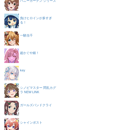
バニーガーデン シリーズ
負けヒロインが多すぎ
る！
一騎当千
超かぐや姫！
key
シノビマスター 閃乱カグ
ラ NEW LINK
ガールズバンドクライ
シャインポスト