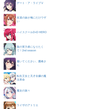
デート・ア・ライブⅤ
友達の妹が俺にだけウザ
い
ハイスクールD×D HERO
陰の実力者になりたく
て！2nd season
履いてください、鷹峰さ
ん
転生王女と天才令嬢の魔
法革命
魔女の旅々
ライザのアトリエ