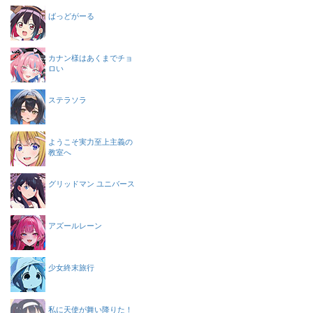
ばっどがーる
カナン様はあくまでチョ
ロい
ステラソラ
ようこそ実力至上主義の
教室へ
グリッドマン ユニバース
アズールレーン
少女終末旅行
私に天使が舞い降りた！