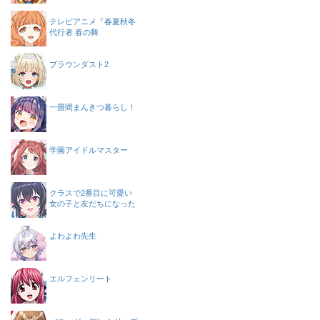
テレビアニメ『春夏秋冬
代行者 春の舞
ブラウンダスト2
一畳間まんきつ暮らし！
学園アイドルマスター
クラスで2番目に可愛い
女の子と友だちになった
よわよわ先生
エルフェンリート