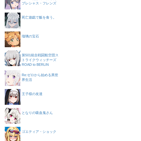
プレシャス・フレンズ
死亡遊戯で飯を食う。
瑠璃の宝石
第501統合戦闘航空団ス
トライクウィッチーズ
ROAD to BERLIN
Re:ゼロから始める異世
界生活
王子様の友達
となりの吸血鬼さん
ゴエティア・ショック