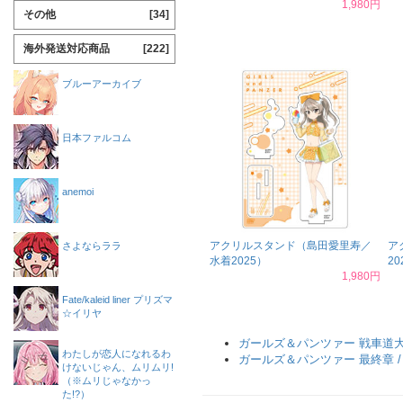
1,980円
その他
[34]
海外発送対応商品
[222]
ブルーアーカイブ
日本ファルコム
anemoi
アクリルスタンド（島田愛里寿／
ア
さよならララ
水着2025）
20
1,980円
Fate/kaleid liner プリズマ
☆イリヤ
ガールズ＆パンツァー 戦車道
わたしが恋人になれるわ
ガールズ＆パンツァー 最終章 
けないじゃん、ムリムリ!
（※ムリじゃなかっ
た!?）