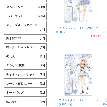
タペストリー
[319]
ラバーマット
[245]
スリーブ＆デッキケース
アクリルスタンド（西住みほ／水
ア
[91]
着2025）
20
1,980円
抱き枕カバー
[52]
枕・クッションカバー
[49]
のれん
[11]
Ｔシャツ(衣類)
[25]
タオル・タオルケット
[33]
シーツ・布団カバー
[11]
トートバッグ
[11]
アクリルスタンド（カチューシャ
ア
缶バッジ
[9]
／水着2025）
着