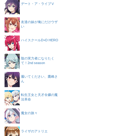
デート・ア・ライブⅤ
友達の妹が俺にだけウザ
い
ハイスクールD×D HERO
陰の実力者になりたく
て！2nd season
履いてください、鷹峰さ
ん
転生王女と天才令嬢の魔
法革命
魔女の旅々
ライザのアトリエ