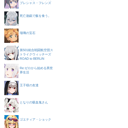
プレシャス・フレンズ
死亡遊戯で飯を食う。
瑠璃の宝石
第501統合戦闘航空団ス
トライクウィッチーズ
ROAD to BERLIN
Re:ゼロから始める異世
界生活
王子様の友達
となりの吸血鬼さん
ゴエティア・ショック