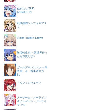
ぬきたし THE
ANIMATION
戦姫絶唱シンフォギアＸ
Ｖ
9-nine- Ruler’s Crown
無職転生Ⅲ ～異世界行っ
たら本気だす～
ガールズ＆パンツァー 最
終章 ＆ 戦車道大作
戦！
ドルフィンウェーブ
ノーゲーム・ノーライフ
＆ノーゲーム・ノーライ
フ ゼロ