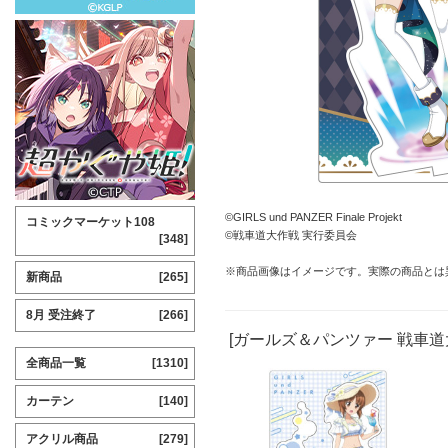
©GIRLS und PANZER Finale Projekt
コミックマーケット108
©戦車道大作戦 実行委員会
[348]
※商品画像はイメージです。実際の商品とは
新商品
[265]
8月 受注終了
[266]
[ガールズ＆パンツァー 戦車道
全商品一覧
[1310]
カーテン
[140]
アクリル商品
[279]