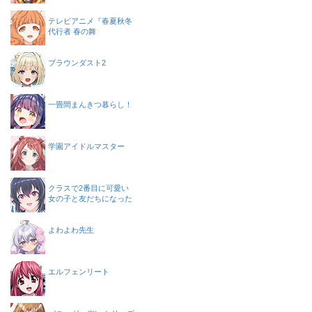
テレビアニメ『春夏秋冬
代行者 春の舞
ブラウンダスト2
一畳間まんきつ暮らし！
学園アイドルマスター
クラスで2番目に可愛い
女の子と友だちになった
よわよわ先生
エルフェンリート