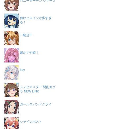
バニーガーデン シリーズ
負けヒロインが多すぎ
る！
一騎当千
超かぐや姫！
key
シノビマスター 閃乱カグ
ラ NEW LINK
ガールズバンドクライ
シャインポスト