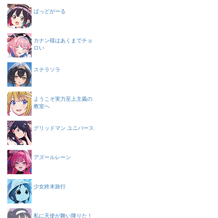
ばっどがーる
カナン様はあくまでチョ
ロい
ステラソラ
ようこそ実力至上主義の
教室へ
グリッドマン ユニバース
アズールレーン
少女終末旅行
私に天使が舞い降りた！