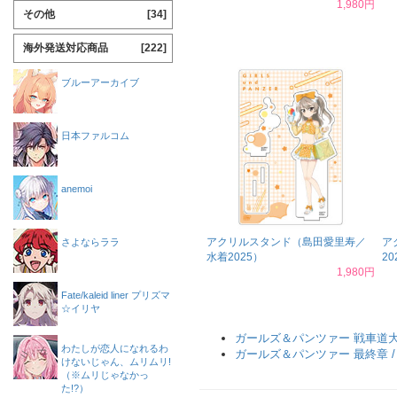
1,980円
その他
[34]
海外発送対応商品
[222]
ブルーアーカイブ
日本ファルコム
anemoi
アクリルスタンド（島田愛里寿／
ア
さよならララ
水着2025）
20
1,980円
Fate/kaleid liner プリズマ
☆イリヤ
ガールズ＆パンツァー 戦車道
わたしが恋人になれるわ
ガールズ＆パンツァー 最終章 
けないじゃん、ムリムリ!
（※ムリじゃなかっ
た!?）