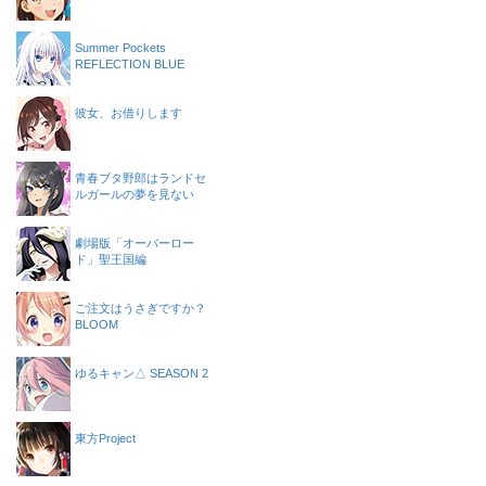
Summer Pockets
REFLECTION BLUE
彼女、お借りします
青春ブタ野郎はランドセ
ルガールの夢を見ない
劇場版「オーバーロー
ド」聖王国編
ご注文はうさぎですか？
BLOOM
ゆるキャン△ SEASON 2
東方Project