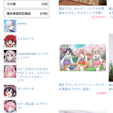
その他
[34]
描き下ろしカーテン（イリヤ＆美
描
遊＆クロエ／ウエディング水着）
＆
海外発送対応商品
[199]
18,150円〜
ン
anemoi
さよならララ
Fate/kaleid liner プリズマ
☆イリヤ
わたしが恋人になれるわ
けないじゃん、ムリムリ!
（※ムリじゃなかっ
た!?）
描き下ろしラバーマット（イリヤ
描
ばっどがーる
＆美遊＆クロエ／巫女）
遊
3,300円
カナン様はあくまでチョ
ロい