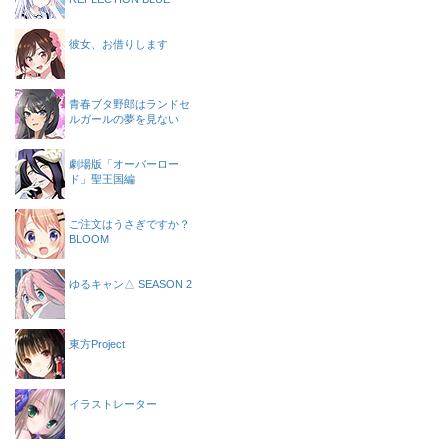
彼女、お借りします
青春ブタ野郎はランドセ
ルガールの夢を見ない
劇場版「オーバーロー
ド」聖王国編
ご注文はうさぎですか？
BLOOM
ゆるキャン△ SEASON 2
東方Project
イラストレーター