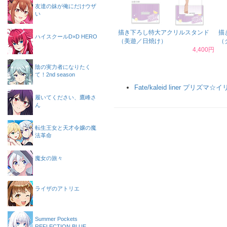
友達の妹が俺にだけウザ
い
描き下ろし特大アクリルスタンド
描
ハイスクールD×D HERO
（美遊／日焼け）
（
4,400円
陰の実力者になりたく
て！2nd season
Fate/kaleid liner プリズマ☆
履いてください、鷹峰さ
ん
転生王女と天才令嬢の魔
法革命
魔女の旅々
ライザのアトリエ
Summer Pockets
REFLECTION BLUE