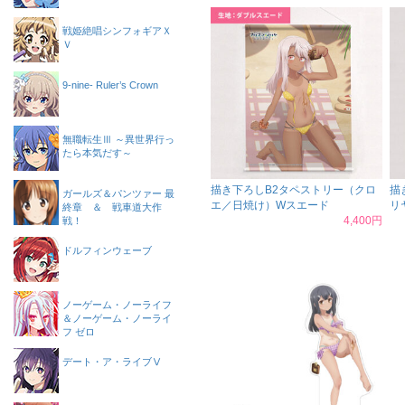
戦姫絶唱シンフォギアＸ
Ｖ
9-nine- Ruler’s Crown
無職転生Ⅲ ～異世界行っ
たら本気だす～
描き下ろしB2タペストリー（クロ
描
ガールズ＆パンツァー 最
エ／日焼け）Wスエード
リ
終章 ＆ 戦車道大作
4,400円
戦！
ドルフィンウェーブ
ノーゲーム・ノーライフ
＆ノーゲーム・ノーライ
フ ゼロ
デート・ア・ライブⅤ