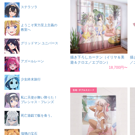
ステラソラ
ようこそ実力至上主義の
教室へ
グリッドマン ユニバース
描き下ろしカーテン（イリヤ＆美
描
アズールレーン
遊＆クロエ／エプロン）
／
18,700円〜
少女終末旅行
私に天使が舞い降りた！
プレシャス・フレンズ
死亡遊戯で飯を食う。
瑠璃の宝石