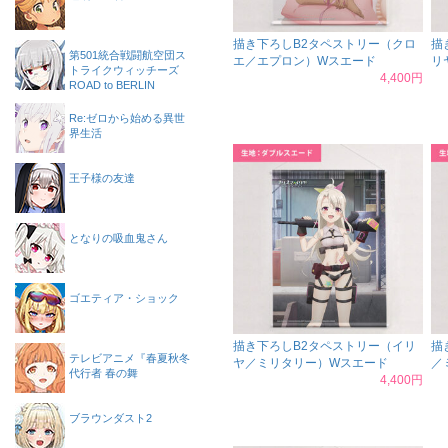
描き下ろしB2タペストリー（クロ
描
第501統合戦闘航空団ス
エ／エプロン）Wスエード
リ
トライクウィッチーズ
4,400円
ROAD to BERLIN
Re:ゼロから始める異世
界生活
王子様の友達
となりの吸血鬼さん
ゴエティア・ショック
描き下ろしB2タペストリー（イリ
描
テレビアニメ『春夏秋冬
ヤ／ミリタリー）Wスエード
／
代行者 春の舞
4,400円
ブラウンダスト2