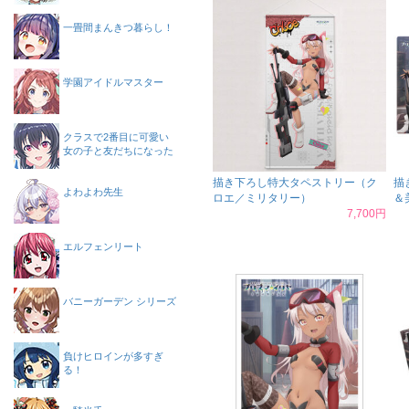
一畳間まんきつ暮らし！
学園アイドルマスター
クラスで2番目に可愛い
女の子と友だちになった
描き下ろし特大タペストリー（ク
描
よわよわ先生
ロエ／ミリタリー）
＆
7,700円
エルフェンリート
バニーガーデン シリーズ
負けヒロインが多すぎ
る！