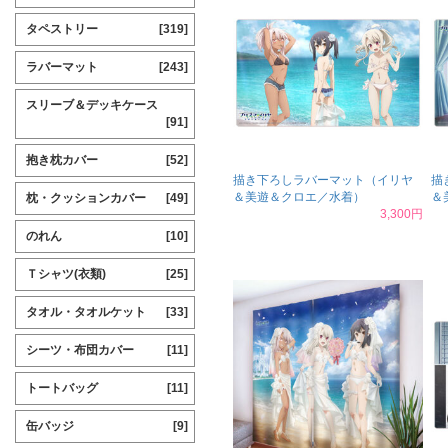
タペストリー
[319]
ラバーマット
[243]
スリーブ＆デッキケース
[91]
抱き枕カバー
[52]
描き下ろしラバーマット（イリヤ
描
＆美遊＆クロエ／水着）
＆
枕・クッションカバー
[49]
3,300円
のれん
[10]
Ｔシャツ(衣類)
[25]
タオル・タオルケット
[33]
シーツ・布団カバー
[11]
トートバッグ
[11]
缶バッジ
[9]