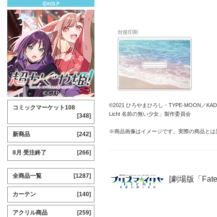
©2021 ひろやまひろし・TYPE-MOON／KADO
コミックマーケット108
Licht 名前の無い少女」製作委員会
[348]
※商品画像はイメージです。実際の商品とは
新商品
[242]
8月 受注終了
[266]
全商品一覧
[1287]
[劇場版「Fate
カーテン
[140]
アクリル商品
[259]