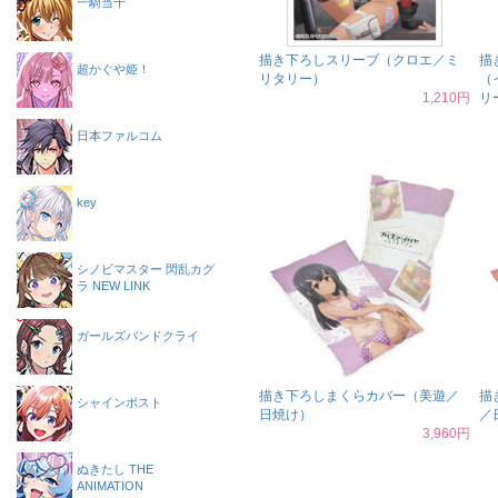
一騎当千
描き下ろしスリーブ（クロエ／ミ
描
超かぐや姫！
リタリー）
（
1,210円
リ
日本ファルコム
key
シノビマスター 閃乱カグ
ラ NEW LINK
ガールズバンドクライ
描き下ろしまくらカバー（美遊／
描
シャインポスト
日焼け）
／
3,960円
ぬきたし THE
ANIMATION