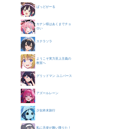
ばっどがーる
カナン様はあくまでチョ
ロい
ステラソラ
ようこそ実力至上主義の
教室へ
グリッドマン ユニバース
アズールレーン
少女終末旅行
私に天使が舞い降りた！