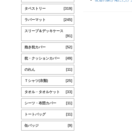
タペストリー
[319]
ラバーマット
[245]
スリーブ＆デッキケース
[91]
抱き枕カバー
[52]
枕・クッションカバー
[49]
のれん
[11]
Ｔシャツ(衣類)
[25]
タオル・タオルケット
[33]
シーツ・布団カバー
[11]
トートバッグ
[11]
缶バッジ
[9]