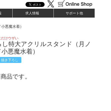
報
求人情報
サポート他
／小悪魔水着）
にだけウザい
ろし特大アクリルスタンド（月ノ
／小悪魔水着）
描き下ろし
了商品です。