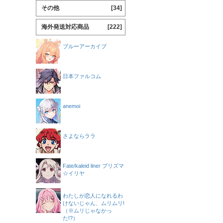
その他
[34]
海外発送対応商品
[222]
ブルーアーカイブ
日本ファルコム
anemoi
さよならララ
Fate/kaleid liner プリズマ
☆イリヤ
わたしが恋人になれるわ
けないじゃん、ムリムリ!
（※ムリじゃなかっ
た!?）