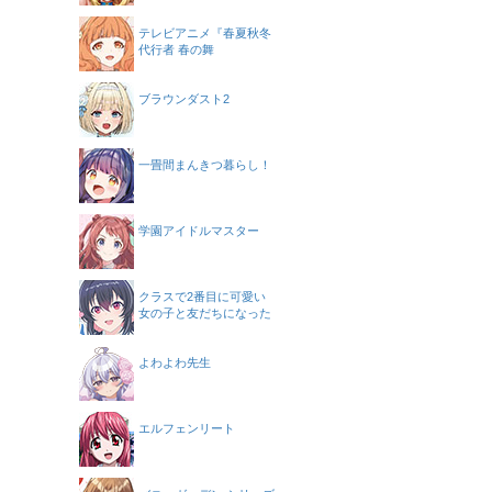
テレビアニメ『春夏秋冬
代行者 春の舞
ブラウンダスト2
一畳間まんきつ暮らし！
学園アイドルマスター
クラスで2番目に可愛い
女の子と友だちになった
よわよわ先生
エルフェンリート