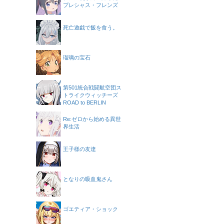
プレシャス・フレンズ
死亡遊戯で飯を食う。
瑠璃の宝石
第501統合戦闘航空団ス
トライクウィッチーズ
ROAD to BERLIN
Re:ゼロから始める異世
界生活
王子様の友達
となりの吸血鬼さん
ゴエティア・ショック