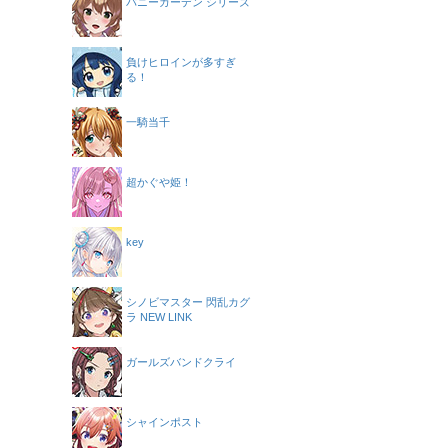
バニーガーデン シリーズ
負けヒロインが多すぎ
る！
一騎当千
超かぐや姫！
key
シノビマスター 閃乱カグ
ラ NEW LINK
ガールズバンドクライ
シャインポスト