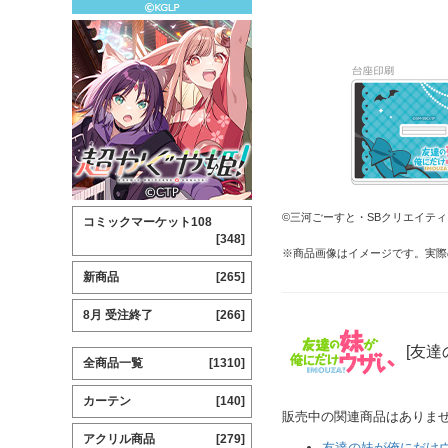
©三河ごーすと・SBクリエイテ
コミックマーケット108
[348]
※商品画像はイメージです。実際
新商品
[265]
8月 受注終了
[266]
[友達
全商品一覧
[1310]
カーテン
[140]
販売中の関連商品はありま
アクリル商品
[279]
友達の妹が俺にだけ