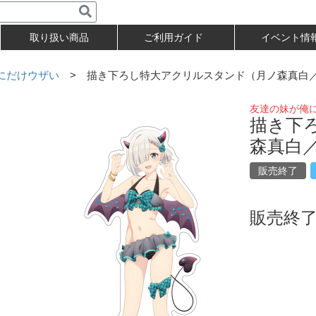
取り扱い商品
ご利用ガイド
イベント情
にだけウザい
> 描き下ろし特大アクリルスタンド（月ノ森真白
友達の妹が俺
描き下
森真白
販売終了
販売終