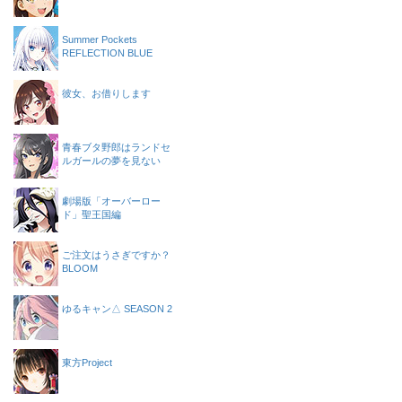
Summer Pockets
REFLECTION BLUE
彼女、お借りします
青春ブタ野郎はランドセ
ルガールの夢を見ない
劇場版「オーバーロー
ド」聖王国編
ご注文はうさぎですか？
BLOOM
ゆるキャン△ SEASON 2
東方Project