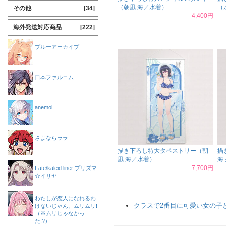
（朝凪 海／水着）
（
その他
[34]
4,400円
海外発送対応商品
[222]
ブルーアーカイブ
日本ファルコム
anemoi
さよならララ
描き下ろし特大タペストリー（朝
描
凪 海／水着）
海
7,700円
Fate/kaleid liner プリズマ
☆イリヤ
わたしが恋人になれるわ
クラスで2番目に可愛い女の子
けないじゃん、ムリムリ!
（※ムリじゃなかっ
た!?）