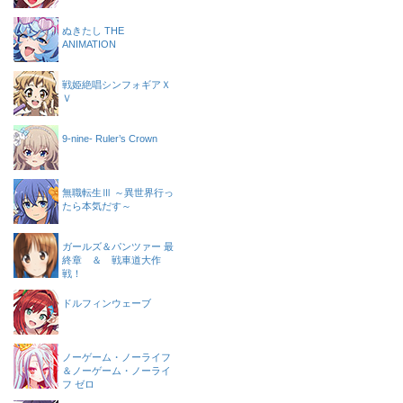
ぬきたし THE
ANIMATION
戦姫絶唱シンフォギアＸ
Ｖ
9-nine- Ruler’s Crown
無職転生Ⅲ ～異世界行っ
たら本気だす～
ガールズ＆パンツァー 最
終章 ＆ 戦車道大作
戦！
ドルフィンウェーブ
ノーゲーム・ノーライフ
＆ノーゲーム・ノーライ
フ ゼロ