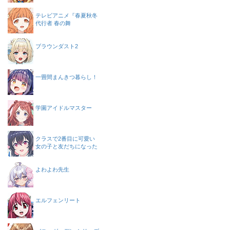
テレビアニメ『春夏秋冬
代行者 春の舞
ブラウンダスト2
一畳間まんきつ暮らし！
学園アイドルマスター
クラスで2番目に可愛い
女の子と友だちになった
よわよわ先生
エルフェンリート