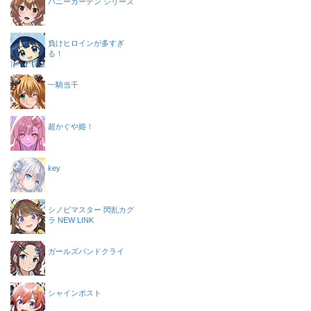
バニーガーデン シリーズ
負けヒロインが多すぎ
る！
一騎当千
超かぐや姫！
key
シノビマスター 閃乱カグ
ラ NEW LINK
ガールズバンドクライ
シャインポスト