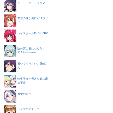
デート・ア・ライブⅤ
友達の妹が俺にだけウザ
い
ハイスクールD×D HERO
陰の実力者になりたく
て！2nd season
履いてください、鷹峰さ
ん
転生王女と天才令嬢の魔
法革命
魔女の旅々
ライザのアトリエ