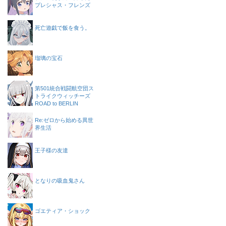
プレシャス・フレンズ
死亡遊戯で飯を食う。
瑠璃の宝石
第501統合戦闘航空団ス
トライクウィッチーズ
ROAD to BERLIN
Re:ゼロから始める異世
界生活
王子様の友達
となりの吸血鬼さん
ゴエティア・ショック