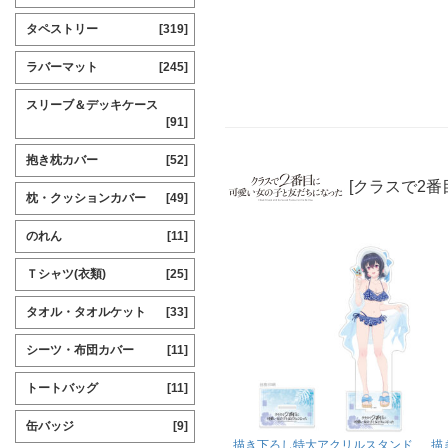
タペストリー
[319]
ラバーマット
[245]
スリーブ＆デッキケース
[91]
抱き枕カバー
[52]
[クラスで2
枕・クッションカバー
[49]
のれん
[11]
Ｔシャツ(衣類)
[25]
タオル・タオルケット
[33]
シーツ・布団カバー
[11]
トートバッグ
[11]
缶バッジ
[9]
描き下ろし特大アクリルスタンド
描