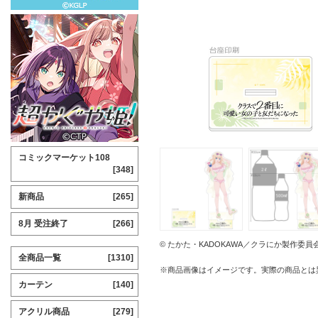
コミックマーケット108
[348]
新商品
[265]
8月 受注終了
[266]
© たかた・KADOKAWA／クラにか製作委員
全商品一覧
[1310]
※商品画像はイメージです。実際の商品とは
カーテン
[140]
アクリル商品
[279]