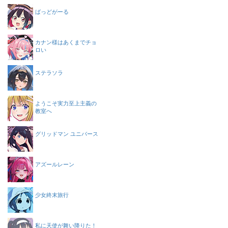
ばっどがーる
カナン様はあくまでチョ
ロい
ステラソラ
ようこそ実力至上主義の
教室へ
グリッドマン ユニバース
アズールレーン
少女終末旅行
私に天使が舞い降りた！