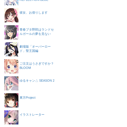
彼女、お借りします
青春ブタ野郎はランドセ
ルガールの夢を見ない
劇場版「オーバーロー
ド」聖王国編
ご注文はうさぎですか？
BLOOM
ゆるキャン△ SEASON 2
東方Project
イラストレーター