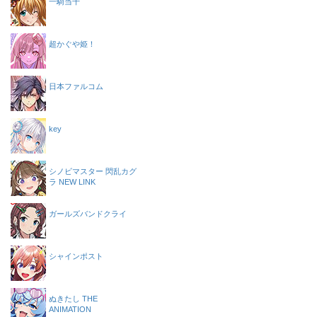
一騎当千
超かぐや姫！
日本ファルコム
key
シノビマスター 閃乱カグ
ラ NEW LINK
ガールズバンドクライ
シャインポスト
ぬきたし THE
ANIMATION