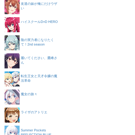
友達の妹が俺にだけウザ
い
ハイスクールD×D HERO
陰の実力者になりたく
て！2nd season
履いてください、鷹峰さ
ん
転生王女と天才令嬢の魔
法革命
魔女の旅々
ライザのアトリエ
Summer Pockets
REFLECTION BLUE