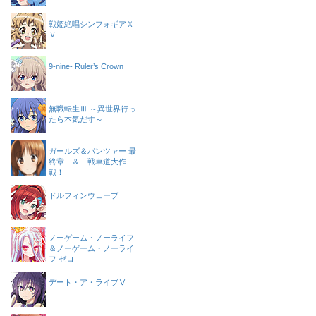
戦姫絶唱シンフォギアＸ
Ｖ
9-nine- Ruler’s Crown
無職転生Ⅲ ～異世界行っ
たら本気だす～
ガールズ＆パンツァー 最
終章 ＆ 戦車道大作
戦！
ドルフィンウェーブ
ノーゲーム・ノーライフ
＆ノーゲーム・ノーライ
フ ゼロ
デート・ア・ライブⅤ