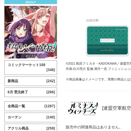
©2021 島田フミカネ・KADOKAWA／連盟
コミックマーケット108
作画:白川亮介 監修:潮月一也 フィニッシュ:
[348]
※商品画像はイメージです。実際の商品とは
新商品
[242]
8月 受注終了
[266]
全商品一覧
[1287]
[連盟空軍航
カーテン
[140]
販売中の関連商品はありません。
アクリル商品
[259]