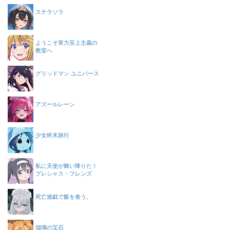
ステラソラ
ようこそ実力至上主義の
教室へ
グリッドマン ユニバース
アズールレーン
少女終末旅行
私に天使が舞い降りた！
プレシャス・フレンズ
死亡遊戯で飯を食う。
瑠璃の宝石