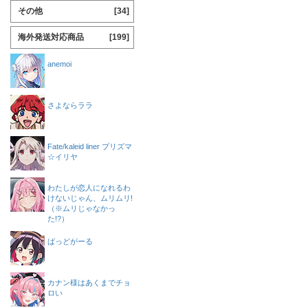
その他
[34]
海外発送対応商品
[199]
anemoi
さよならララ
Fate/kaleid liner プリズマ
☆イリヤ
わたしが恋人になれるわ
けないじゃん、ムリムリ!
（※ムリじゃなかっ
た!?）
ばっどがーる
カナン様はあくまでチョ
ロい