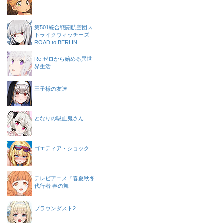
第501統合戦闘航空団ス
トライクウィッチーズ
ROAD to BERLIN
Re:ゼロから始める異世
界生活
王子様の友達
となりの吸血鬼さん
ゴエティア・ショック
テレビアニメ『春夏秋冬
代行者 春の舞
ブラウンダスト2