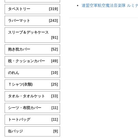
連盟空軍航空魔法音楽隊 ルミ
タペストリー
[319]
ラバーマット
[243]
スリーブ＆デッキケース
[91]
抱き枕カバー
[52]
枕・クッションカバー
[49]
のれん
[10]
Ｔシャツ(衣類)
[25]
タオル・タオルケット
[33]
シーツ・布団カバー
[11]
トートバッグ
[11]
缶バッジ
[9]