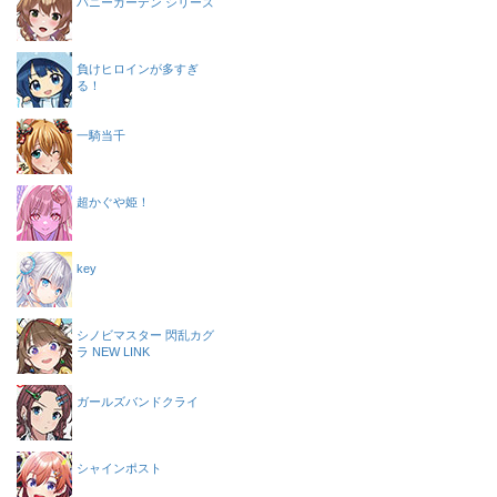
バニーガーデン シリーズ
負けヒロインが多すぎ
る！
一騎当千
超かぐや姫！
key
シノビマスター 閃乱カグ
ラ NEW LINK
ガールズバンドクライ
シャインポスト