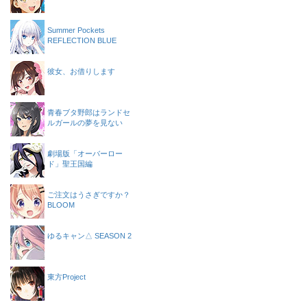
Summer Pockets
REFLECTION BLUE
彼女、お借りします
青春ブタ野郎はランドセ
ルガールの夢を見ない
劇場版「オーバーロー
ド」聖王国編
ご注文はうさぎですか？
BLOOM
ゆるキャン△ SEASON 2
東方Project