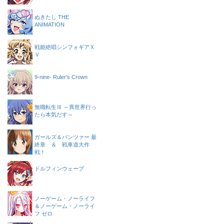
ぬきたし THE
ANIMATION
戦姫絶唱シンフォギアＸ
Ｖ
9-nine- Ruler’s Crown
無職転生Ⅲ ～異世界行っ
たら本気だす～
ガールズ＆パンツァー 最
終章 ＆ 戦車道大作
戦！
ドルフィンウェーブ
ノーゲーム・ノーライフ
＆ノーゲーム・ノーライ
フ ゼロ