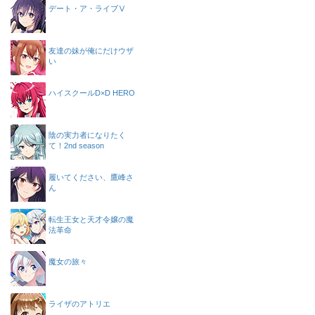
デート・ア・ライブⅤ
友達の妹が俺にだけウザ
い
ハイスクールD×D HERO
陰の実力者になりたく
て！2nd season
履いてください、鷹峰さ
ん
転生王女と天才令嬢の魔
法革命
魔女の旅々
ライザのアトリエ