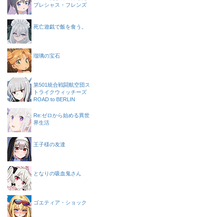
プレシャス・フレンズ
死亡遊戯で飯を食う。
瑠璃の宝石
第501統合戦闘航空団ス
トライクウィッチーズ
ROAD to BERLIN
Re:ゼロから始める異世
界生活
王子様の友達
となりの吸血鬼さん
ゴエティア・ショック