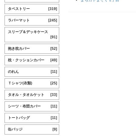
タペストリー
[319]
ラバーマット
[245]
スリーブ＆デッキケース
[91]
抱き枕カバー
[52]
枕・クッションカバー
[49]
のれん
[11]
Ｔシャツ(衣類)
[25]
タオル・タオルケット
[33]
シーツ・布団カバー
[11]
トートバッグ
[11]
缶バッジ
[9]