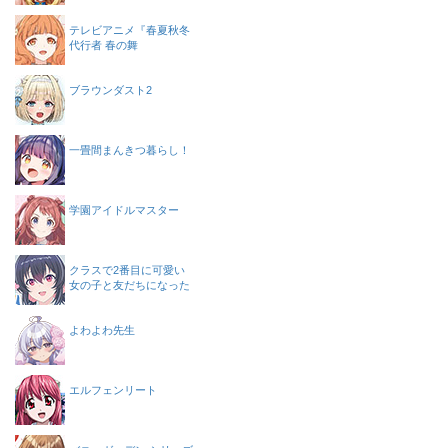
テレビアニメ『春夏秋冬
代行者 春の舞
ブラウンダスト2
一畳間まんきつ暮らし！
学園アイドルマスター
クラスで2番目に可愛い
女の子と友だちになった
よわよわ先生
エルフェンリート