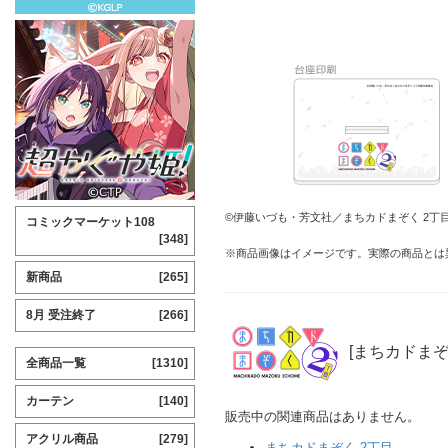
©伊藤いづも・芳文社／まちカドまぞく 2丁
コミックマーケット108
[348]
※商品画像はイメージです。実際の商品とは
新商品
[265]
8月 受注終了
[266]
[まちカドまぞ
全商品一覧
[1310]
カーテン
[140]
販売中の関連商品はありません。
アクリル商品
[279]
まちカドまぞく 2丁目