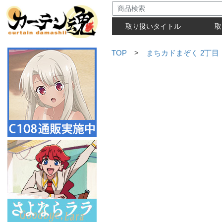
取り扱いタイトル
取
TOP
>
まちカドまぞく 2丁目