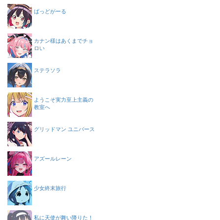
ばっどがーる
カナン様はあくまでチョ
ロい
ステラソラ
ようこそ実力至上主義の
教室へ
グリッドマン ユニバース
アズールレーン
少女終末旅行
私に天使が舞い降りた！