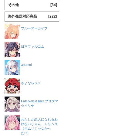
その他
[34]
海外発送対応商品
[222]
ブルーアーカイブ
日本ファルコム
anemoi
さよならララ
Fate/kaleid liner プリズマ
☆イリヤ
わたしが恋人になれるわ
けないじゃん、ムリムリ!
（※ムリじゃなかっ
た!?）