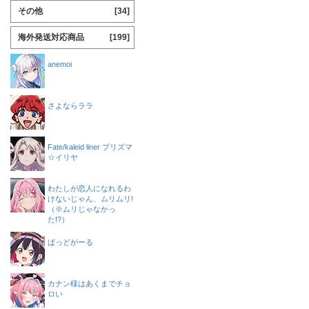
その他
[34]
海外発送対応商品
[199]
anemoi
さよならララ
Fate/kaleid liner プリズマ
☆イリヤ
わたしが恋人になれるわ
けないじゃん、ムリムリ!
（※ムリじゃなかっ
た!?）
ばっどがーる
カナン様はあくまでチョ
ロい