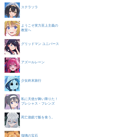
ステラソラ
ようこそ実力至上主義の
教室へ
グリッドマン ユニバース
アズールレーン
少女終末旅行
私に天使が舞い降りた！
プレシャス・フレンズ
死亡遊戯で飯を食う。
瑠璃の宝石