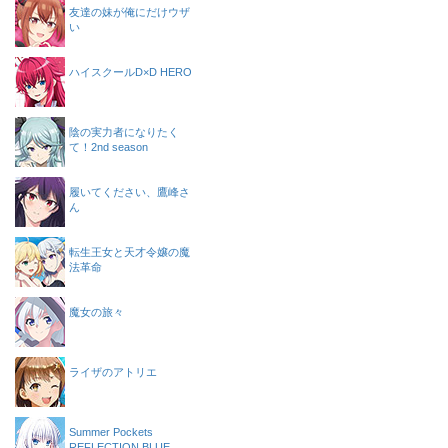
友達の妹が俺にだけウザ
い
ハイスクールD×D HERO
陰の実力者になりたく
て！2nd season
履いてください、鷹峰さ
ん
転生王女と天才令嬢の魔
法革命
魔女の旅々
ライザのアトリエ
Summer Pockets
REFLECTION BLUE