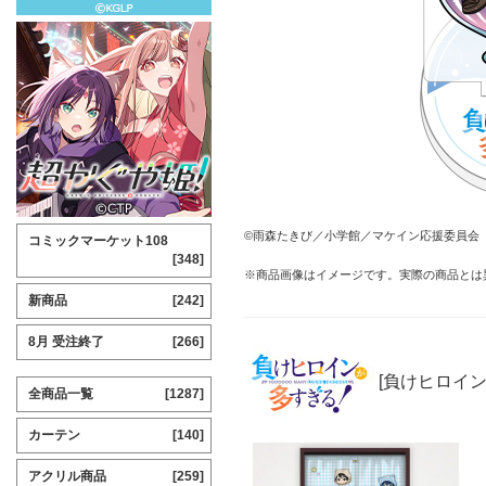
©雨森たきび／小学館／マケイン応援委員会
コミックマーケット108
[348]
※商品画像はイメージです。実際の商品とは
新商品
[242]
8月 受注終了
[266]
[負けヒロイ
全商品一覧
[1287]
カーテン
[140]
アクリル商品
[259]