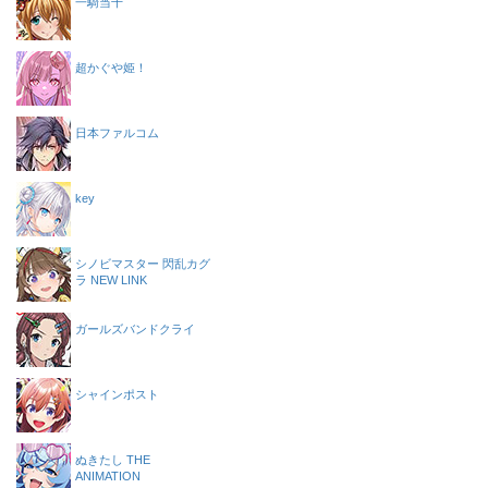
一騎当千
超かぐや姫！
日本ファルコム
key
シノビマスター 閃乱カグ
ラ NEW LINK
ガールズバンドクライ
シャインポスト
ぬきたし THE
ANIMATION