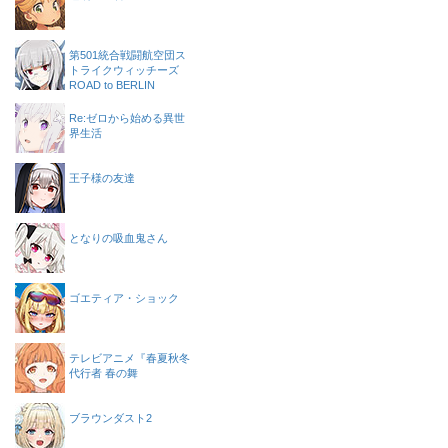
第501統合戦闘航空団ス
トライクウィッチーズ
ROAD to BERLIN
Re:ゼロから始める異世
界生活
王子様の友達
となりの吸血鬼さん
ゴエティア・ショック
テレビアニメ『春夏秋冬
代行者 春の舞
ブラウンダスト2