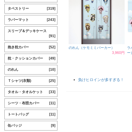
タペストリー
[319]
ラバーマット
[243]
スリーブ＆デッキケース
[91]
抱き枕カバー
[52]
のれん（ケモミミパーカー）
ラ
3,960円
ー
枕・クッションカバー
[49]
のれん
[10]
負けヒロインが多すぎる！
Ｔシャツ(衣類)
[25]
タオル・タオルケット
[33]
シーツ・布団カバー
[11]
トートバッグ
[11]
缶バッジ
[9]