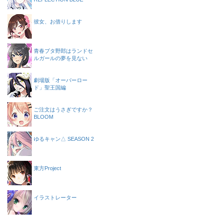
彼女、お借りします
青春ブタ野郎はランドセ
ルガールの夢を見ない
劇場版「オーバーロー
ド」聖王国編
ご注文はうさぎですか？
BLOOM
ゆるキャン△ SEASON 2
東方Project
イラストレーター