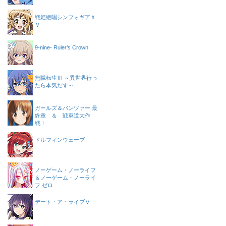
戦姫絶唱シンフォギアＸ
Ｖ
9-nine- Ruler’s Crown
無職転生Ⅲ ～異世界行っ
たら本気だす～
ガールズ＆パンツァー 最
終章 ＆ 戦車道大作
戦！
ドルフィンウェーブ
ノーゲーム・ノーライフ
＆ノーゲーム・ノーライ
フ ゼロ
デート・ア・ライブⅤ