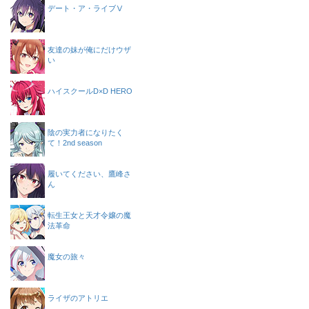
デート・ア・ライブⅤ
友達の妹が俺にだけウザ
い
ハイスクールD×D HERO
陰の実力者になりたく
て！2nd season
履いてください、鷹峰さ
ん
転生王女と天才令嬢の魔
法革命
魔女の旅々
ライザのアトリエ