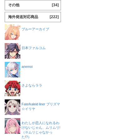
その他
[34]
海外発送対応商品
[222]
ブルーアーカイブ
日本ファルコム
anemoi
さよならララ
Fate/kaleid liner プリズマ
☆イリヤ
わたしが恋人になれるわ
けないじゃん、ムリムリ!
（※ムリじゃなかっ
た!?）