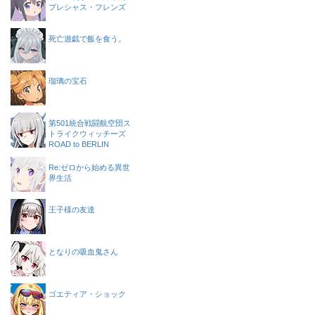
プレシャス・フレンズ
死亡遊戯で飯を食う。
瑠璃の宝石
第501統合戦闘航空団ス
トライクウィッチーズ
ROAD to BERLIN
Re:ゼロから始める異世
界生活
王子様の友達
となりの吸血鬼さん
ゴエティア・ショック