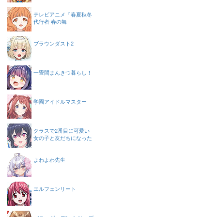
テレビアニメ『春夏秋冬
代行者 春の舞
ブラウンダスト2
一畳間まんきつ暮らし！
学園アイドルマスター
クラスで2番目に可愛い
女の子と友だちになった
よわよわ先生
エルフェンリート