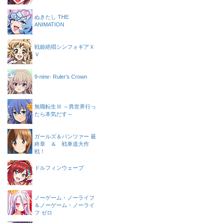
ぬきたし THE
ANIMATION
戦姫絶唱シンフォギアＸ
Ｖ
9-nine- Ruler’s Crown
無職転生Ⅲ ～異世界行っ
たら本気だす～
ガールズ＆パンツァー 最
終章 ＆ 戦車道大作
戦！
ドルフィンウェーブ
ノーゲーム・ノーライフ
＆ノーゲーム・ノーライ
フ ゼロ