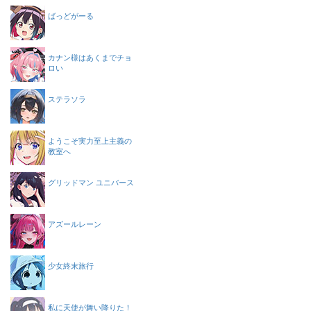
ばっどがーる
カナン様はあくまでチョ
ロい
ステラソラ
ようこそ実力至上主義の
教室へ
グリッドマン ユニバース
アズールレーン
少女終末旅行
私に天使が舞い降りた！