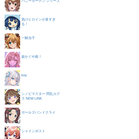
バニーガーデン シリーズ
負けヒロインが多すぎ
る！
一騎当千
超かぐや姫！
key
シノビマスター 閃乱カグ
ラ NEW LINK
ガールズバンドクライ
シャインポスト