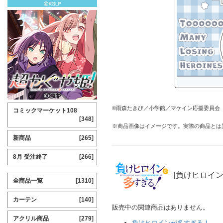
©雨森たきび／小学館／マケイン応援委員会
コミックマーケット108
[348]
※商品画像はイメージです。実際の商品とは
新商品
[265]
8月 受注終了
[266]
[負けヒロイ
全商品一覧
[1310]
カーテン
[140]
販売中の関連商品はありません。
アクリル商品
[279]
負けヒロインが多すぎる！