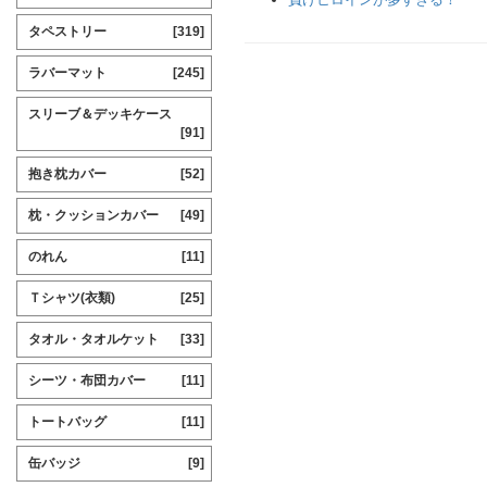
タペストリー
[319]
ラバーマット
[245]
スリーブ＆デッキケース
[91]
抱き枕カバー
[52]
枕・クッションカバー
[49]
のれん
[11]
Ｔシャツ(衣類)
[25]
タオル・タオルケット
[33]
シーツ・布団カバー
[11]
トートバッグ
[11]
缶バッジ
[9]