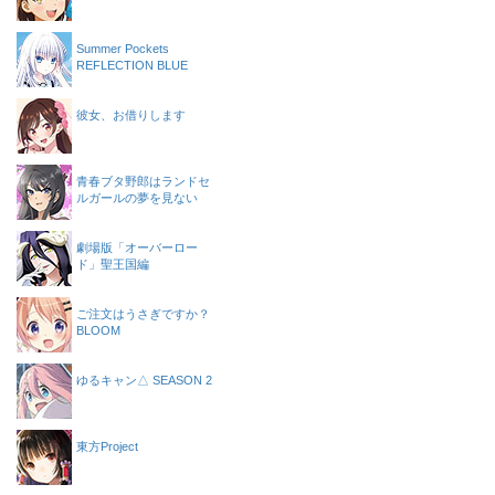
Summer Pockets
REFLECTION BLUE
彼女、お借りします
青春ブタ野郎はランドセ
ルガールの夢を見ない
劇場版「オーバーロー
ド」聖王国編
ご注文はうさぎですか？
BLOOM
ゆるキャン△ SEASON 2
東方Project