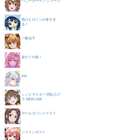
バニーガーデン シリーズ
負けヒロインが多すぎ
る！
一騎当千
超かぐや姫！
key
シノビマスター 閃乱カグ
ラ NEW LINK
ガールズバンドクライ
シャインポスト