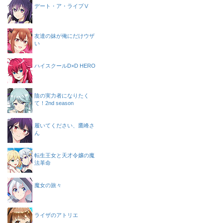
デート・ア・ライブⅤ
友達の妹が俺にだけウザ
い
ハイスクールD×D HERO
陰の実力者になりたく
て！2nd season
履いてください、鷹峰さ
ん
転生王女と天才令嬢の魔
法革命
魔女の旅々
ライザのアトリエ