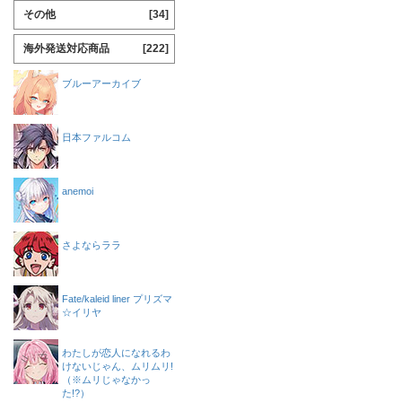
その他
[34]
海外発送対応商品
[222]
ブルーアーカイブ
日本ファルコム
anemoi
さよならララ
Fate/kaleid liner プリズマ
☆イリヤ
わたしが恋人になれるわ
けないじゃん、ムリムリ!
（※ムリじゃなかっ
た!?）