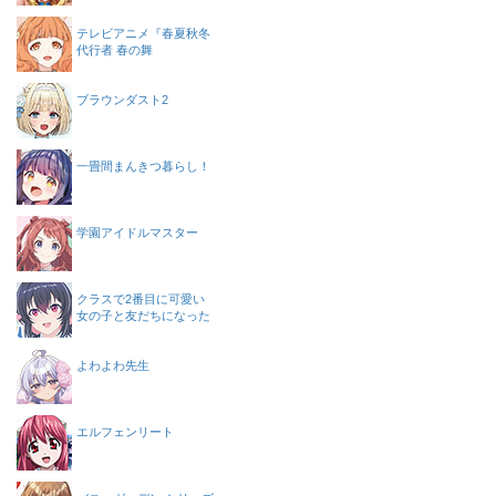
テレビアニメ『春夏秋冬
代行者 春の舞
ブラウンダスト2
一畳間まんきつ暮らし！
学園アイドルマスター
クラスで2番目に可愛い
女の子と友だちになった
よわよわ先生
エルフェンリート