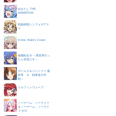
ぬきたし THE
ANIMATION
戦姫絶唱シンフォギアＸ
Ｖ
9-nine- Ruler’s Crown
無職転生Ⅲ ～異世界行っ
たら本気だす～
ガールズ＆パンツァー 最
終章 ＆ 戦車道大作
戦！
ドルフィンウェーブ
ノーゲーム・ノーライフ
＆ノーゲーム・ノーライ
フ ゼロ