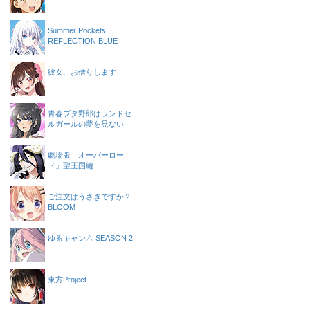
Summer Pockets
REFLECTION BLUE
彼女、お借りします
青春ブタ野郎はランドセ
ルガールの夢を見ない
劇場版「オーバーロー
ド」聖王国編
ご注文はうさぎですか？
BLOOM
ゆるキャン△ SEASON 2
東方Project