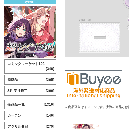
コミックマーケット108
[348]
新商品
[265]
8月 受注終了
[266]
全商品一覧
[1310]
※商品画像はイメージです。実際の商品とは
カーテン
[140]
アクリル商品
[279]