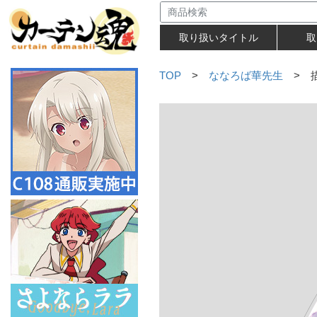
取り扱いタイトル
取
TOP
>
ななろば華先生
> 描