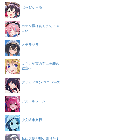
ばっどがーる
カナン様はあくまでチョ
ロい
ステラソラ
ようこそ実力至上主義の
教室へ
グリッドマン ユニバース
アズールレーン
少女終末旅行
私に天使が舞い降りた！