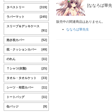
[ななろば華先
タペストリー
[319]
ラバーマット
[245]
販売中の関連商品はありません。
スリーブ＆デッキケース
ななろば華先生
[91]
抱き枕カバー
[52]
枕・クッションカバー
[49]
のれん
[11]
Ｔシャツ(衣類)
[25]
タオル・タオルケット
[33]
シーツ・布団カバー
[11]
トートバッグ
[11]
缶バッジ
[9]