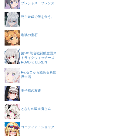
プレシャス・フレンズ
死亡遊戯で飯を食う。
瑠璃の宝石
第501統合戦闘航空団ス
トライクウィッチーズ
ROAD to BERLIN
Re:ゼロから始める異世
界生活
王子様の友達
となりの吸血鬼さん
ゴエティア・ショック