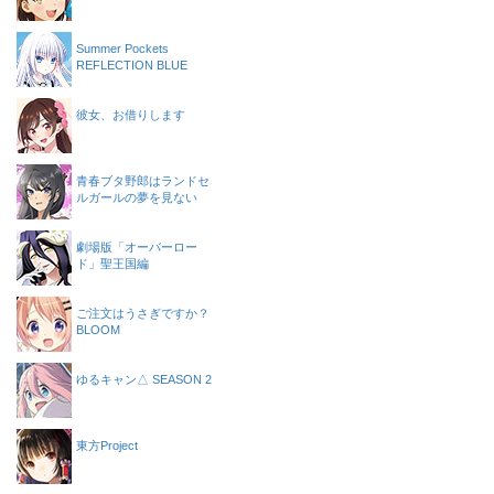
Summer Pockets
REFLECTION BLUE
彼女、お借りします
青春ブタ野郎はランドセ
ルガールの夢を見ない
劇場版「オーバーロー
ド」聖王国編
ご注文はうさぎですか？
BLOOM
ゆるキャン△ SEASON 2
東方Project