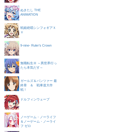
ぬきたし THE
ANIMATION
戦姫絶唱シンフォギアＸ
Ｖ
9-nine- Ruler’s Crown
無職転生Ⅲ ～異世界行っ
たら本気だす～
ガールズ＆パンツァー 最
終章 ＆ 戦車道大作
戦！
ドルフィンウェーブ
ノーゲーム・ノーライフ
＆ノーゲーム・ノーライ
フ ゼロ