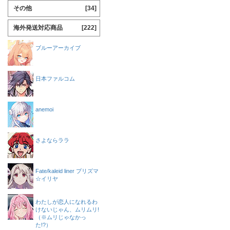
その他
[34]
海外発送対応商品
[222]
ブルーアーカイブ
日本ファルコム
anemoi
さよならララ
Fate/kaleid liner プリズマ
☆イリヤ
わたしが恋人になれるわ
けないじゃん、ムリムリ!
（※ムリじゃなかっ
た!?）