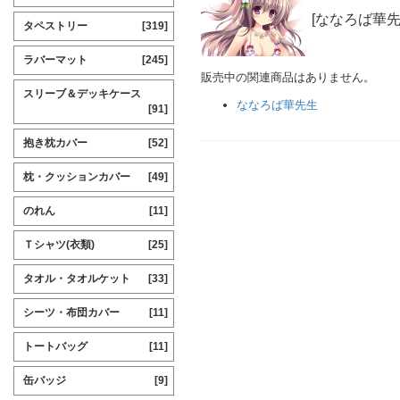
[ななろば華先
タペストリー
[319]
ラバーマット
[245]
販売中の関連商品はありません。
スリーブ＆デッキケース
ななろば華先生
[91]
抱き枕カバー
[52]
枕・クッションカバー
[49]
のれん
[11]
Ｔシャツ(衣類)
[25]
タオル・タオルケット
[33]
シーツ・布団カバー
[11]
トートバッグ
[11]
缶バッジ
[9]