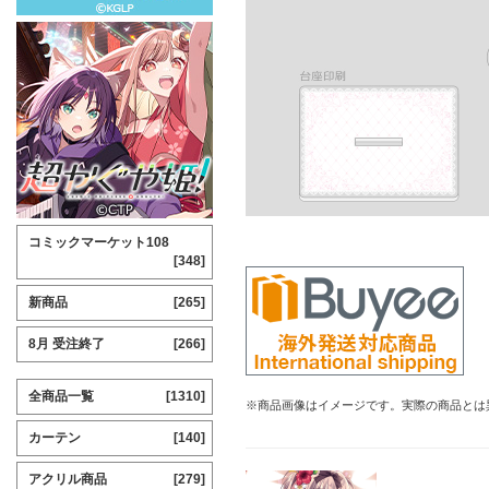
コミックマーケット108
[348]
新商品
[265]
8月 受注終了
[266]
全商品一覧
[1310]
※商品画像はイメージです。実際の商品とは
カーテン
[140]
アクリル商品
[279]