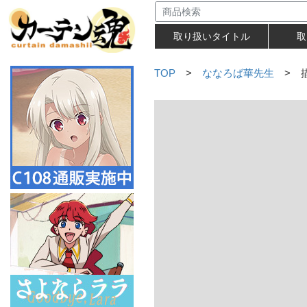
取り扱いタイトル
取
TOP
>
ななろば華先生
> 描