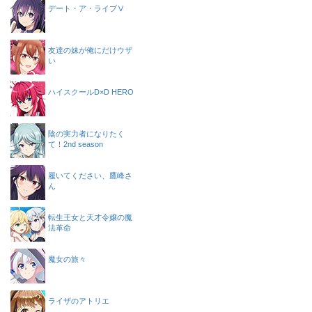
デート・ア・ライブⅤ
友達の妹が俺にだけウザ
い
ハイスクールD×D HERO
陰の実力者になりたく
て！2nd season
履いてください、鷹峰さ
ん
転生王女と天才令嬢の魔
法革命
魔女の旅々
ライザのアトリエ