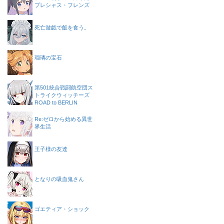
プレシャス・フレンズ
死亡遊戯で飯を食う。
瑠璃の宝石
第501統合戦闘航空団ス
トライクウィッチーズ
ROAD to BERLIN
Re:ゼロから始める異世
界生活
王子様の友達
となりの吸血鬼さん
ゴエティア・ショック