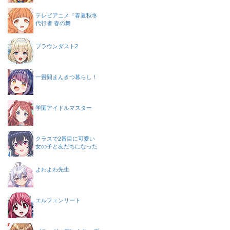
テレビアニメ『春夏秋冬
代行者 春の舞
ブラウンダスト2
一畳間まんきつ暮らし！
学園アイドルマスター
クラスで2番目に可愛い
女の子と友だちになった
よわよわ先生
エルフェンリート