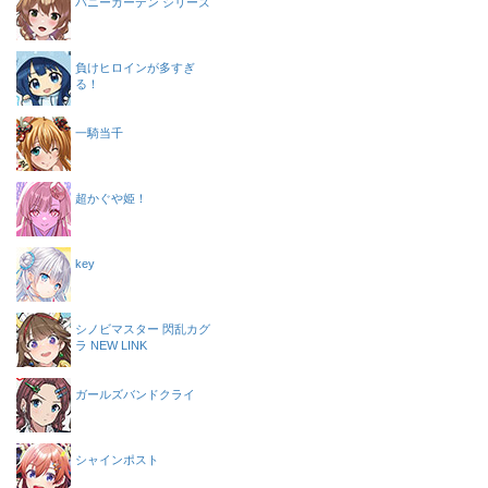
バニーガーデン シリーズ
負けヒロインが多すぎ
る！
一騎当千
超かぐや姫！
key
シノビマスター 閃乱カグ
ラ NEW LINK
ガールズバンドクライ
シャインポスト