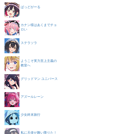
ばっどがーる
カナン様はあくまでチョ
ロい
ステラソラ
ようこそ実力至上主義の
教室へ
グリッドマン ユニバース
アズールレーン
少女終末旅行
私に天使が舞い降りた！