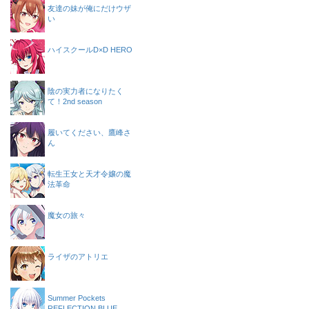
友達の妹が俺にだけウザ
い
ハイスクールD×D HERO
陰の実力者になりたく
て！2nd season
履いてください、鷹峰さ
ん
転生王女と天才令嬢の魔
法革命
魔女の旅々
ライザのアトリエ
Summer Pockets
REFLECTION BLUE