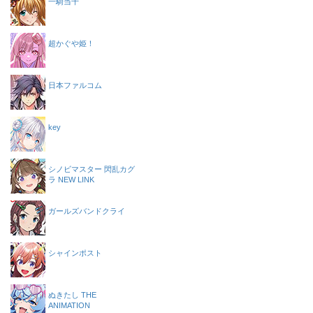
一騎当千
超かぐや姫！
日本ファルコム
key
シノビマスター 閃乱カグ
ラ NEW LINK
ガールズバンドクライ
シャインポスト
ぬきたし THE
ANIMATION