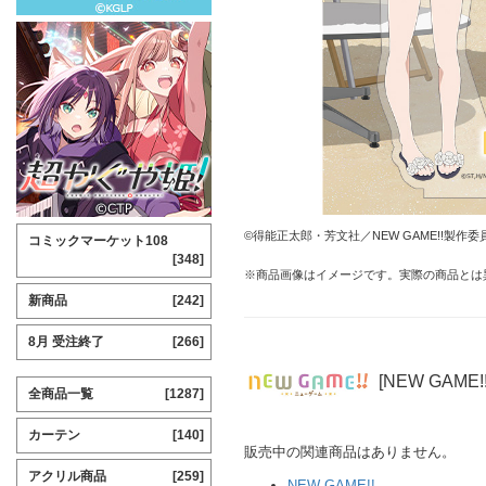
©得能正太郎・芳文社／NEW GAME!!製作委
コミックマーケット108
[348]
※商品画像はイメージです。実際の商品とは
新商品
[242]
8月 受注終了
[266]
[NEW GAME
全商品一覧
[1287]
カーテン
[140]
販売中の関連商品はありません。
アクリル商品
[259]
NEW GAME!!