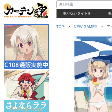
取り扱いタイトル
取
TOP
>
NEW GAME!!
> アク