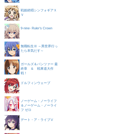
戦姫絶唱シンフォギアＸ
Ｖ
9-nine- Ruler’s Crown
無職転生Ⅲ ～異世界行っ
たら本気だす～
ガールズ＆パンツァー 最
終章 ＆ 戦車道大作
戦！
ドルフィンウェーブ
ノーゲーム・ノーライフ
＆ノーゲーム・ノーライ
フ ゼロ
デート・ア・ライブⅤ