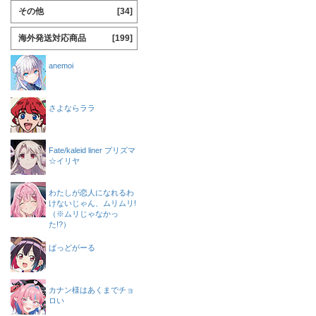
その他
[34]
海外発送対応商品
[199]
anemoi
さよならララ
Fate/kaleid liner プリズマ
☆イリヤ
わたしが恋人になれるわ
けないじゃん、ムリムリ!
（※ムリじゃなかっ
た!?）
ばっどがーる
カナン様はあくまでチョ
ロい