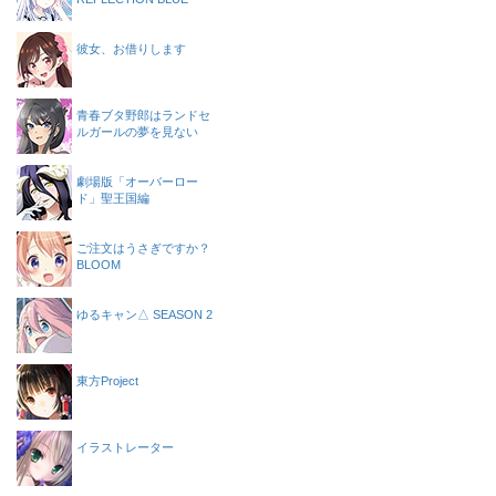
彼女、お借りします
青春ブタ野郎はランドセ
ルガールの夢を見ない
劇場版「オーバーロー
ド」聖王国編
ご注文はうさぎですか？
BLOOM
ゆるキャン△ SEASON 2
東方Project
イラストレーター