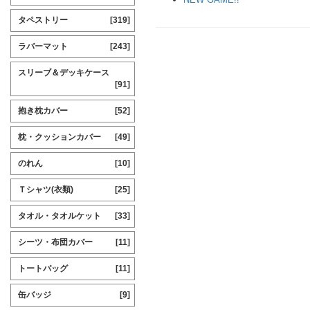
タペストリー
[319]
ラバーマット
[243]
スリーブ＆デッキケース
[91]
抱き枕カバー
[52]
枕・クッションカバー
[49]
のれん
[10]
Ｔシャツ(衣類)
[25]
タオル・タオルケット
[33]
シーツ・布団カバー
[11]
トートバッグ
[11]
缶バッジ
[9]