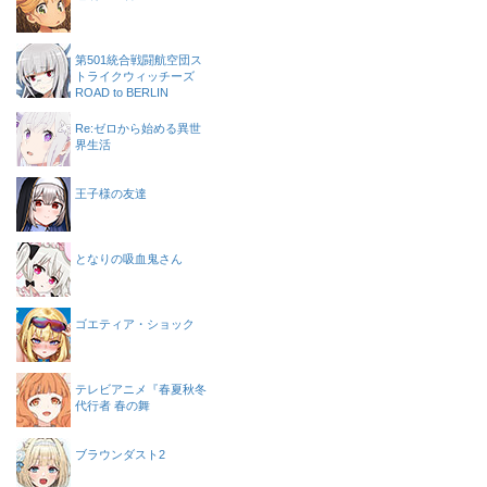
第501統合戦闘航空団ス
トライクウィッチーズ
ROAD to BERLIN
Re:ゼロから始める異世
界生活
王子様の友達
となりの吸血鬼さん
ゴエティア・ショック
テレビアニメ『春夏秋冬
代行者 春の舞
ブラウンダスト2