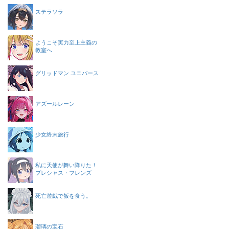
ステラソラ
ようこそ実力至上主義の
教室へ
グリッドマン ユニバース
アズールレーン
少女終末旅行
私に天使が舞い降りた！
プレシャス・フレンズ
死亡遊戯で飯を食う。
瑠璃の宝石