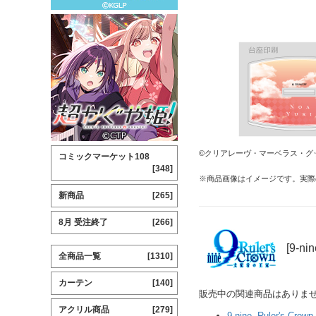
©クリアレーヴ・マーベラス・グ
コミックマーケット108
[348]
※商品画像はイメージです。実際
新商品
[265]
8月 受注終了
[266]
[9-ni
全商品一覧
[1310]
カーテン
[140]
販売中の関連商品はありま
アクリル商品
[279]
9-nine- Ruler's Crown