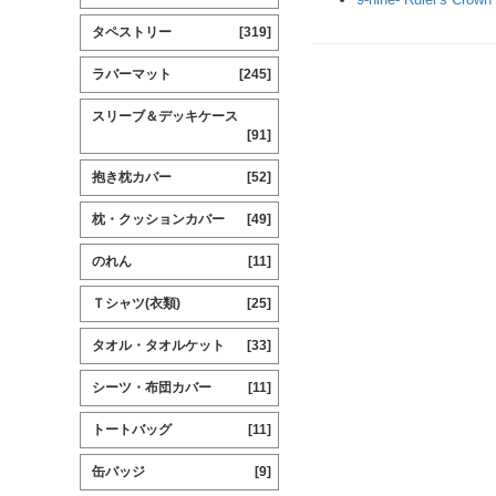
タペストリー
[319]
ラバーマット
[245]
スリーブ＆デッキケース
[91]
抱き枕カバー
[52]
枕・クッションカバー
[49]
のれん
[11]
Ｔシャツ(衣類)
[25]
タオル・タオルケット
[33]
シーツ・布団カバー
[11]
トートバッグ
[11]
缶バッジ
[9]