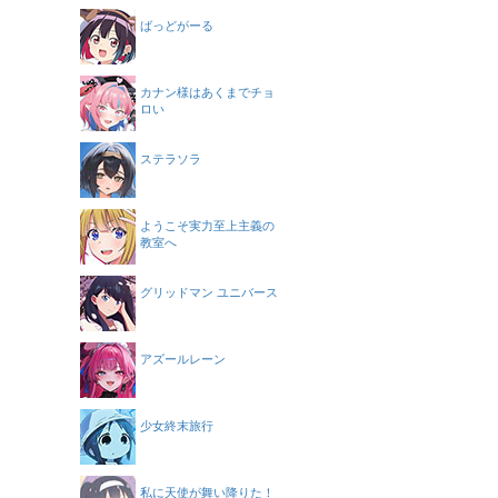
ばっどがーる
カナン様はあくまでチョ
ロい
ステラソラ
ようこそ実力至上主義の
教室へ
グリッドマン ユニバース
アズールレーン
少女終末旅行
私に天使が舞い降りた！