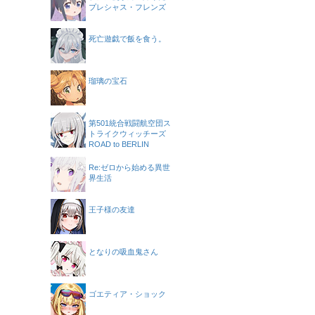
プレシャス・フレンズ
死亡遊戯で飯を食う。
瑠璃の宝石
第501統合戦闘航空団ス
トライクウィッチーズ
ROAD to BERLIN
Re:ゼロから始める異世
界生活
王子様の友達
となりの吸血鬼さん
ゴエティア・ショック