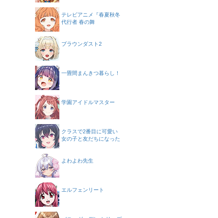
テレビアニメ『春夏秋冬
代行者 春の舞
ブラウンダスト2
一畳間まんきつ暮らし！
学園アイドルマスター
クラスで2番目に可愛い
女の子と友だちになった
よわよわ先生
エルフェンリート