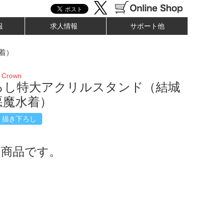
報
求人情報
サポート他
着）
s Crown
ろし特大アクリルスタンド（結城
悪魔水着）
描き下ろし
了商品です。