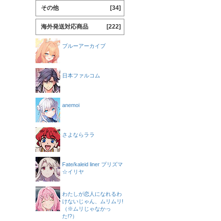
その他
[34]
海外発送対応商品
[222]
ブルーアーカイブ
日本ファルコム
anemoi
さよならララ
Fate/kaleid liner プリズマ
☆イリヤ
わたしが恋人になれるわ
けないじゃん、ムリムリ!
（※ムリじゃなかっ
た!?）