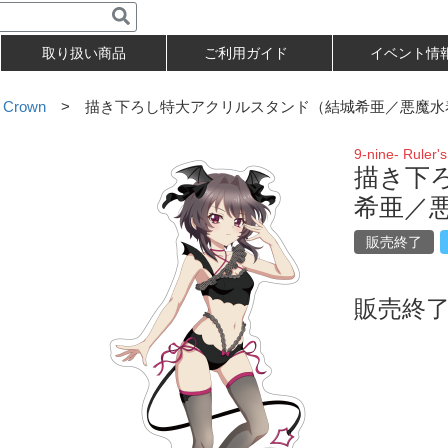
取り扱い商品
ご利用ガイド
イベント情
s Crown
> 描き下ろし特大アクリルスタンド（結城希亜／悪魔水
9-nine- Ruler'
描き下
希亜／
販売終了
販売終