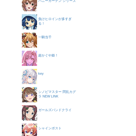
バニーガーデン シリーズ
負けヒロインが多すぎ
る！
一騎当千
超かぐや姫！
key
シノビマスター 閃乱カグ
ラ NEW LINK
ガールズバンドクライ
シャインポスト