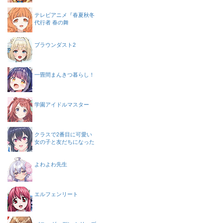
テレビアニメ『春夏秋冬
代行者 春の舞
ブラウンダスト2
一畳間まんきつ暮らし！
学園アイドルマスター
クラスで2番目に可愛い
女の子と友だちになった
よわよわ先生
エルフェンリート