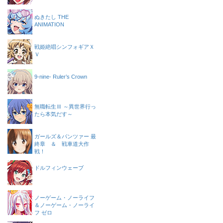
ぬきたし THE
ANIMATION
戦姫絶唱シンフォギアＸ
Ｖ
9-nine- Ruler’s Crown
無職転生Ⅲ ～異世界行っ
たら本気だす～
ガールズ＆パンツァー 最
終章 ＆ 戦車道大作
戦！
ドルフィンウェーブ
ノーゲーム・ノーライフ
＆ノーゲーム・ノーライ
フ ゼロ