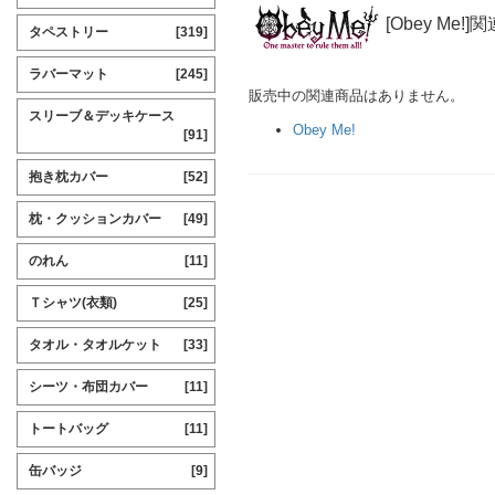
[Obey Me!]
タペストリー
[319]
ラバーマット
[245]
販売中の関連商品はありません。
スリーブ＆デッキケース
Obey Me!
[91]
抱き枕カバー
[52]
枕・クッションカバー
[49]
のれん
[11]
Ｔシャツ(衣類)
[25]
タオル・タオルケット
[33]
シーツ・布団カバー
[11]
トートバッグ
[11]
缶バッジ
[9]