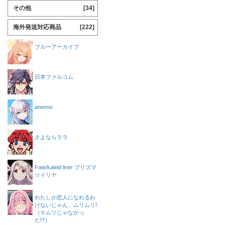
その他
[34]
海外発送対応商品
[222]
ブルーアーカイブ
日本ファルコム
anemoi
さよならララ
Fate/kaleid liner プリズマ
☆イリヤ
わたしが恋人になれるわ
けないじゃん、ムリムリ!
（※ムリじゃなかっ
た!?）