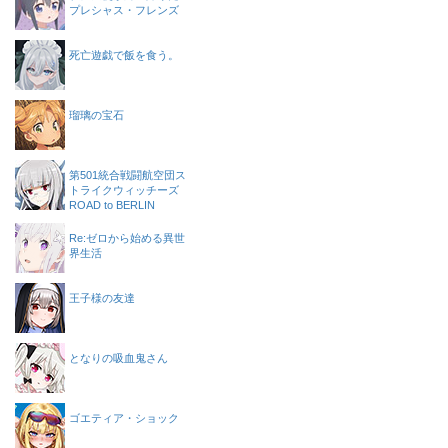
プレシャス・フレンズ
死亡遊戯で飯を食う。
瑠璃の宝石
第501統合戦闘航空団ス
トライクウィッチーズ
ROAD to BERLIN
Re:ゼロから始める異世
界生活
王子様の友達
となりの吸血鬼さん
ゴエティア・ショック