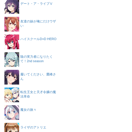
デート・ア・ライブⅤ
友達の妹が俺にだけウザ
い
ハイスクールD×D HERO
陰の実力者になりたく
て！2nd season
履いてください、鷹峰さ
ん
転生王女と天才令嬢の魔
法革命
魔女の旅々
ライザのアトリエ