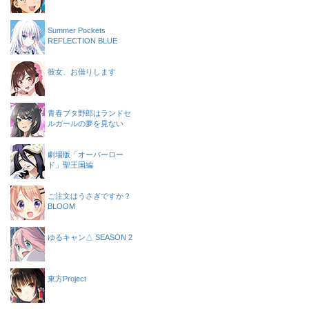
Summer Pockets
REFLECTION BLUE
彼女、お借りします
青春ブタ野郎はランドセ
ルガールの夢を見ない
劇場版「オーバーロー
ド」聖王国編
ご注文はうさぎですか？
BLOOM
ゆるキャン△ SEASON 2
東方Project