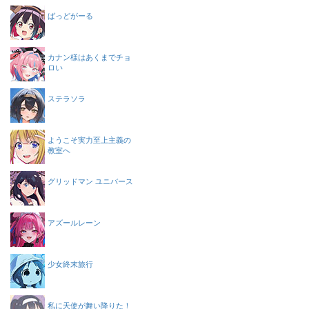
ばっどがーる
カナン様はあくまでチョ
ロい
ステラソラ
ようこそ実力至上主義の
教室へ
グリッドマン ユニバース
アズールレーン
少女終末旅行
私に天使が舞い降りた！