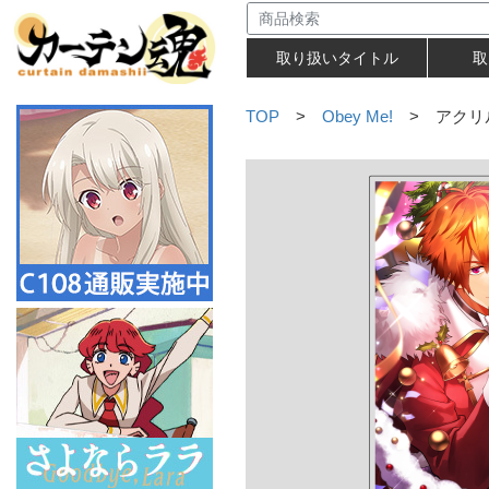
取り扱いタイトル
取
TOP
>
Obey Me!
> アクリ