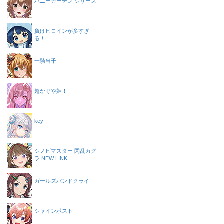
バニーガーデン シリーズ
負けヒロインが多すぎ
る！
一騎当千
超かぐや姫！
key
シノビマスター 閃乱カグ
ラ NEW LINK
ガールズバンドクライ
シャインポスト