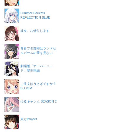
Summer Pockets
REFLECTION BLUE
彼女、お借りします
青春ブタ野郎はランドセ
ルガールの夢を見ない
劇場版「オーバーロー
ド」聖王国編
ご注文はうさぎですか？
BLOOM
ゆるキャン△ SEASON 2
東方Project