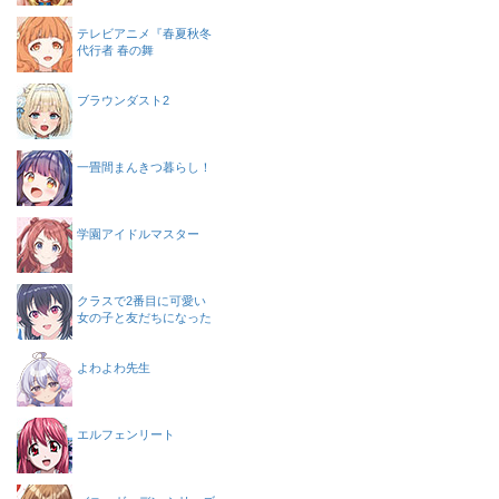
テレビアニメ『春夏秋冬
代行者 春の舞
ブラウンダスト2
一畳間まんきつ暮らし！
学園アイドルマスター
クラスで2番目に可愛い
女の子と友だちになった
よわよわ先生
エルフェンリート