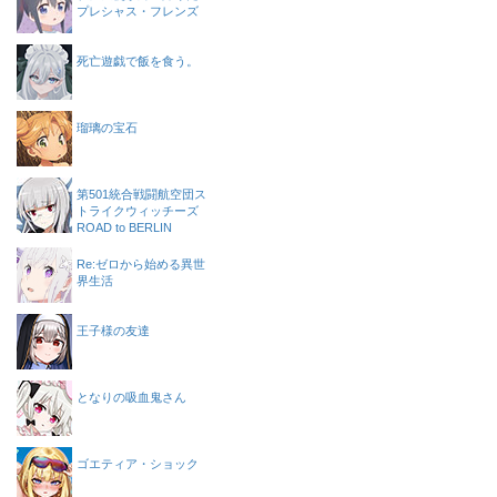
プレシャス・フレンズ
死亡遊戯で飯を食う。
瑠璃の宝石
第501統合戦闘航空団ス
トライクウィッチーズ
ROAD to BERLIN
Re:ゼロから始める異世
界生活
王子様の友達
となりの吸血鬼さん
ゴエティア・ショック