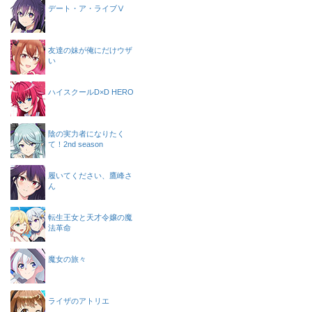
デート・ア・ライブⅤ
友達の妹が俺にだけウザ
い
ハイスクールD×D HERO
陰の実力者になりたく
て！2nd season
履いてください、鷹峰さ
ん
転生王女と天才令嬢の魔
法革命
魔女の旅々
ライザのアトリエ