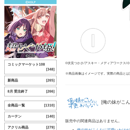
©伏見つかさ/アスキー・メディアワークス/Ｏ
コミックマーケット108
[348]
※商品画像はイメージです。実際の商品とは
新商品
[265]
8月 受注終了
[266]
[俺の妹がこ
全商品一覧
[1310]
カーテン
[140]
販売中の関連商品はありません。
アクリル商品
[279]
俺の妹がこんなに可愛いわけが