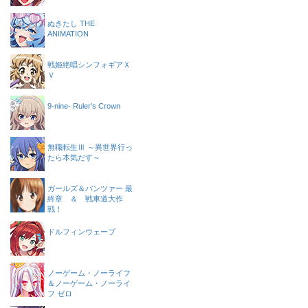
ぬきたし THE
ANIMATION
戦姫絶唱シンフォギアＸ
Ｖ
9-nine- Ruler’s Crown
無職転生Ⅲ ～異世界行っ
たら本気だす～
ガールズ＆パンツァー 最
終章 ＆ 戦車道大作
戦！
ドルフィンウェーブ
ノーゲーム・ノーライフ
＆ノーゲーム・ノーライ
フ ゼロ