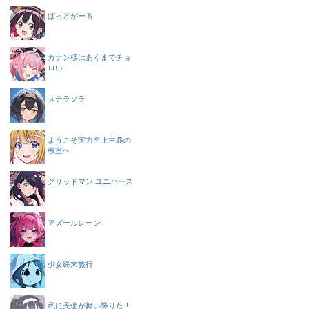
ばっどがーる
カナン様はあくまでチョ
ロい
ステラソラ
ようこそ実力至上主義の
教室へ
グリッドマン ユニバース
アズールレーン
少女終末旅行
私に天使が舞い降りた！