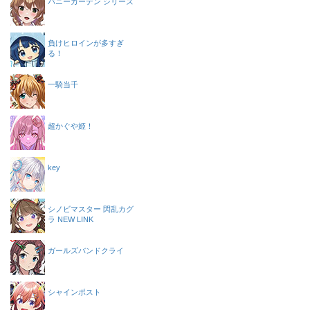
バニーガーデン シリーズ
負けヒロインが多すぎ
る！
一騎当千
超かぐや姫！
key
シノビマスター 閃乱カグ
ラ NEW LINK
ガールズバンドクライ
シャインポスト