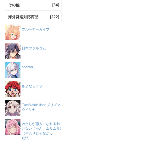
その他
[34]
海外発送対応商品
[222]
ブルーアーカイブ
日本ファルコム
anemoi
さよならララ
Fate/kaleid liner プリズマ
☆イリヤ
わたしが恋人になれるわ
けないじゃん、ムリムリ!
（※ムリじゃなかっ
た!?）