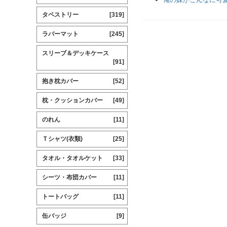
タペストリー
[319]
ラバーマット
[245]
スリーブ＆デッキケース
[91]
抱き枕カバー
[52]
枕・クッションカバー
[49]
のれん
[11]
Ｔシャツ(衣類)
[25]
タオル・タオルケット
[33]
シーツ・布団カバー
[11]
トートバッグ
[11]
缶バッジ
[9]