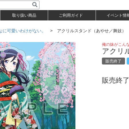
取り扱い商品
ご利用ガイド
イベント情
なに可愛いわけがない。
> アクリルスタンド（あやせ／舞妓）
俺の妹がこん
アクリ
販売終了
販売終