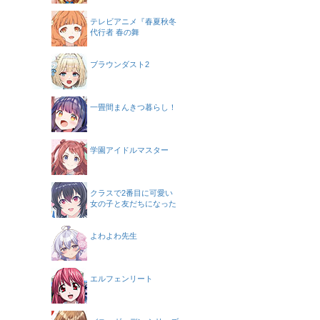
テレビアニメ『春夏秋冬
代行者 春の舞
ブラウンダスト2
一畳間まんきつ暮らし！
学園アイドルマスター
クラスで2番目に可愛い
女の子と友だちになった
よわよわ先生
エルフェンリート