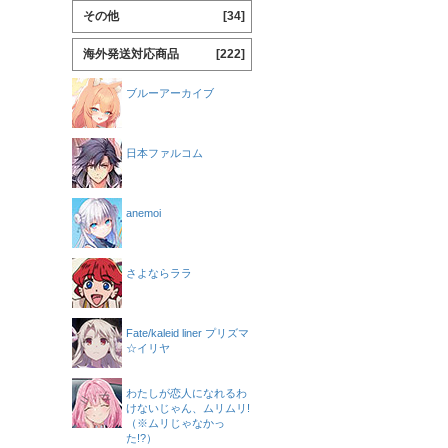
その他
[34]
海外発送対応商品
[222]
ブルーアーカイブ
日本ファルコム
anemoi
さよならララ
Fate/kaleid liner プリズマ
☆イリヤ
わたしが恋人になれるわ
けないじゃん、ムリムリ!
（※ムリじゃなかっ
た!?）