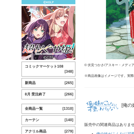
© 伏見つかさ/アスキー・メディ
コミックマーケット108
[348]
※商品画像はイメージです。実際
新商品
[265]
8月 受注終了
[266]
[俺の
全商品一覧
[1310]
カーテン
[140]
販売中の関連商品はありま
アクリル商品
[279]
俺の妹がこんなに可