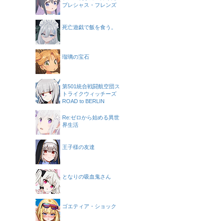
プレシャス・フレンズ
死亡遊戯で飯を食う。
瑠璃の宝石
第501統合戦闘航空団ス
トライクウィッチーズ
ROAD to BERLIN
Re:ゼロから始める異世
界生活
王子様の友達
となりの吸血鬼さん
ゴエティア・ショック