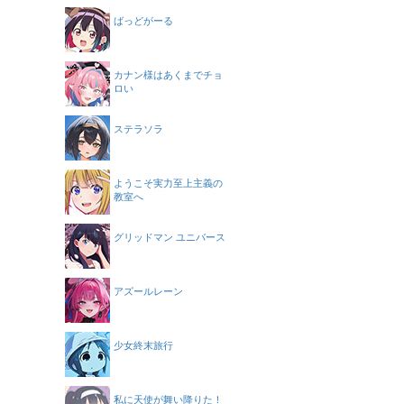
ばっどがーる
カナン様はあくまでチョ
ロい
ステラソラ
ようこそ実力至上主義の
教室へ
グリッドマン ユニバース
アズールレーン
少女終末旅行
私に天使が舞い降りた！