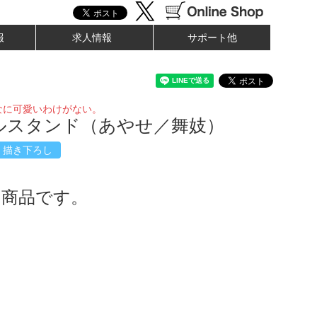
報
求人情報
サポート他
なに可愛いわけがない。
ルスタンド（あやせ／舞妓）
描き下ろし
了商品です。