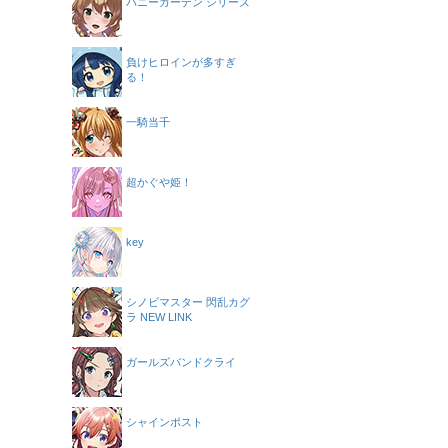
バニーガーデン シリーズ
負けヒロインが多すぎ
る！
一騎当千
超かぐや姫！
key
シノビマスター 閃乱カグ
ラ NEW LINK
ガールズバンドクライ
シャインポスト