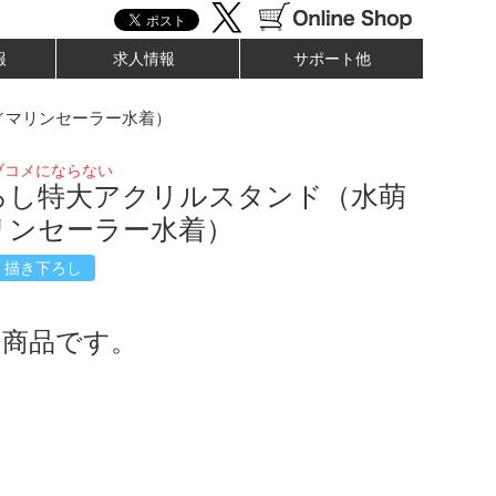
報
求人情報
サポート他
／マリンセーラー水着）
ブコメにならない
ろし特大アクリルスタンド（水萌
リンセーラー水着）
描き下ろし
了商品です。