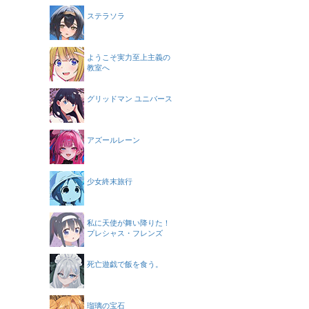
ステラソラ
ようこそ実力至上主義の
教室へ
グリッドマン ユニバース
アズールレーン
少女終末旅行
私に天使が舞い降りた！
プレシャス・フレンズ
死亡遊戯で飯を食う。
瑠璃の宝石