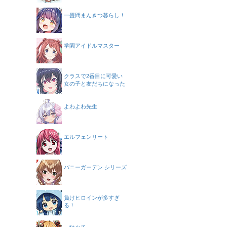
一畳間まんきつ暮らし！
学園アイドルマスター
クラスで2番目に可愛い
女の子と友だちになった
よわよわ先生
エルフェンリート
バニーガーデン シリーズ
負けヒロインが多すぎ
る！