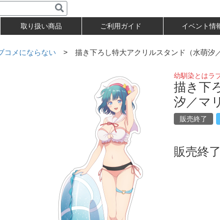
取り扱い商品
ご利用ガイド
イベント情
ブコメにならない
> 描き下ろし特大アクリルスタンド（水萌汐
幼馴染とはラ
描き下
汐／マ
販売終了
販売終