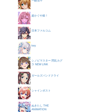
一騎当千
超かぐや姫！
日本ファルコム
key
シノビマスター 閃乱カグ
ラ NEW LINK
ガールズバンドクライ
シャインポスト
ぬきたし THE
ANIMATION