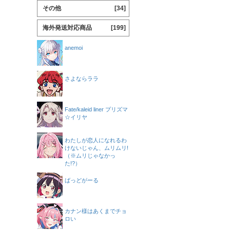
その他
[34]
海外発送対応商品
[199]
anemoi
さよならララ
Fate/kaleid liner プリズマ
☆イリヤ
わたしが恋人になれるわ
けないじゃん、ムリムリ!
（※ムリじゃなかっ
た!?）
ばっどがーる
カナン様はあくまでチョ
ロい