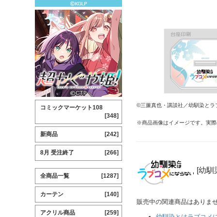
©三簾真也・講談社／幼馴染とラ
コミックマーケット108
[348]
※商品画像はイメージです。実際
新商品
[242]
8月 受注終了
[266]
[幼馴
全商品一覧
[1287]
カーテン
[140]
販売中の関連商品はありま
アクリル商品
[259]
幼馴染とはラブコメ