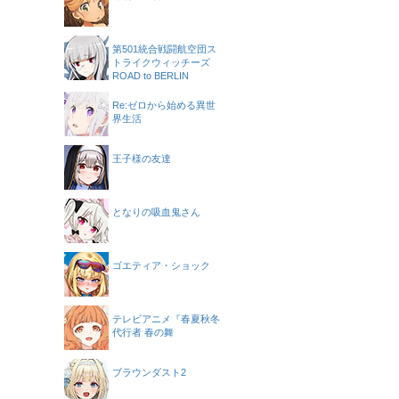
第501統合戦闘航空団ス
トライクウィッチーズ
ROAD to BERLIN
Re:ゼロから始める異世
界生活
王子様の友達
となりの吸血鬼さん
ゴエティア・ショック
テレビアニメ『春夏秋冬
代行者 春の舞
ブラウンダスト2