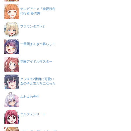
テレビアニメ『春夏秋冬
代行者 春の舞
ブラウンダスト2
一畳間まんきつ暮らし！
学園アイドルマスター
クラスで2番目に可愛い
女の子と友だちになった
よわよわ先生
エルフェンリート