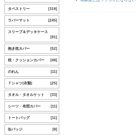
タペストリー
[319]
ラバーマット
[245]
スリーブ＆デッキケース
[91]
抱き枕カバー
[52]
枕・クッションカバー
[49]
のれん
[11]
Ｔシャツ(衣類)
[25]
タオル・タオルケット
[33]
シーツ・布団カバー
[11]
トートバッグ
[11]
缶バッジ
[9]