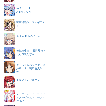
ぬきたし THE
ANIMATION
戦姫絶唱シンフォギアＸ
Ｖ
9-nine- Ruler’s Crown
無職転生Ⅲ ～異世界行っ
たら本気だす～
ガールズ＆パンツァー 最
終章 ＆ 戦車道大作
戦！
ドルフィンウェーブ
ノーゲーム・ノーライフ
＆ノーゲーム・ノーライ
フ ゼロ