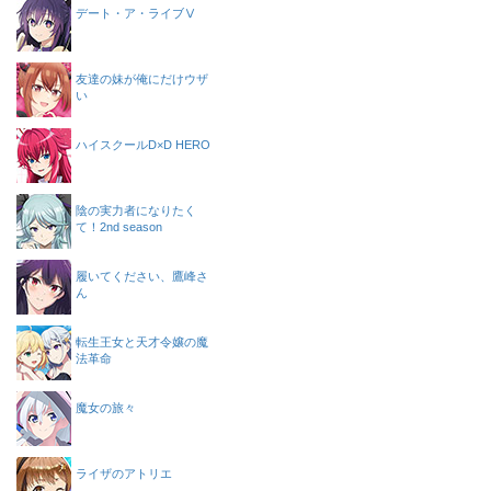
デート・ア・ライブⅤ
友達の妹が俺にだけウザ
い
ハイスクールD×D HERO
陰の実力者になりたく
て！2nd season
履いてください、鷹峰さ
ん
転生王女と天才令嬢の魔
法革命
魔女の旅々
ライザのアトリエ