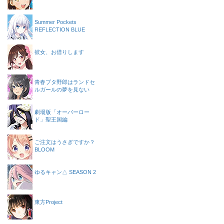
Summer Pockets
REFLECTION BLUE
彼女、お借りします
青春ブタ野郎はランドセ
ルガールの夢を見ない
劇場版「オーバーロー
ド」聖王国編
ご注文はうさぎですか？
BLOOM
ゆるキャン△ SEASON 2
東方Project