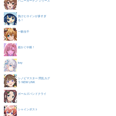
バニーガーデン シリーズ
負けヒロインが多すぎ
る！
一騎当千
超かぐや姫！
key
シノビマスター 閃乱カグ
ラ NEW LINK
ガールズバンドクライ
シャインポスト