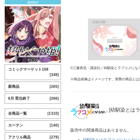
©三簾真也・講談社／幼馴染とラブコメにな
コミックマーケット108
[348]
※商品画像はイメージです。実際の商品とは
新商品
[265]
8月 受注終了
[266]
[幼馴染とは
全商品一覧
[1310]
カーテン
[140]
販売中の関連商品はありません。
アクリル商品
[279]
幼馴染とはラブコメにならない