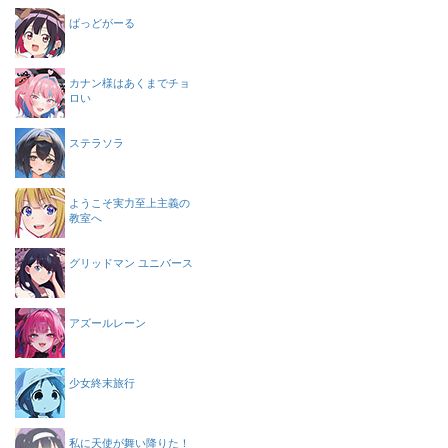
ばっどがーる
カナン様はあくまでチョ
ロい
ステラソラ
ようこそ実力至上主義の
教室へ
グリッドマン ユニバース
アズールレーン
少女終末旅行
私に天使が舞い降りた！