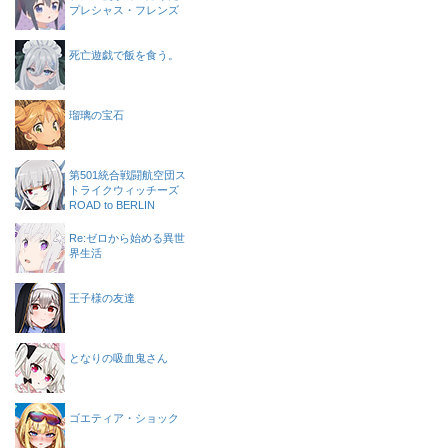
プレシャス・フレンズ
死亡遊戯で飯を食う。
瑠璃の宝石
第501統合戦闘航空団ス
トライクウィッチーズ
ROAD to BERLIN
Re:ゼロから始める異世
界生活
王子様の友達
となりの吸血鬼さん
ゴエティア・ショック