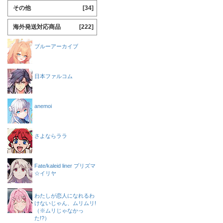
その他
[34]
海外発送対応商品
[222]
ブルーアーカイブ
日本ファルコム
anemoi
さよならララ
Fate/kaleid liner プリズマ
☆イリヤ
わたしが恋人になれるわ
けないじゃん、ムリムリ!
（※ムリじゃなかっ
た!?）