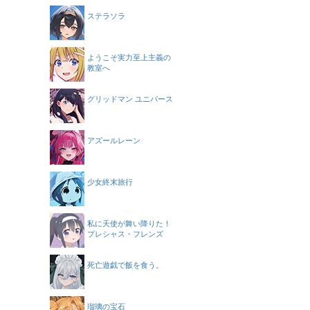
ステラソラ
ようこそ実力至上主義の
教室へ
グリッドマン ユニバース
アズールレーン
少女終末旅行
私に天使が舞い降りた！
プレシャス・フレンズ
死亡遊戯で飯を食う。
瑠璃の宝石