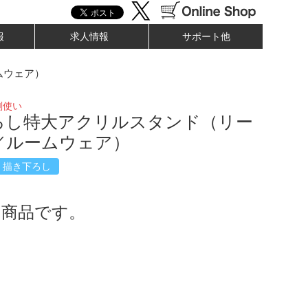
報
求人情報
サポート他
ムウェア）
剣使い
ろし特大アクリルスタンド（リー
／ルームウェア）
描き下ろし
了商品です。