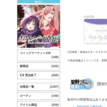
©志瑞祐・遠坂あさぎ／ＫＡＤＯ
コミックマーケット108
[348]
※商品画像はイメージです。実際
新商品
[242]
8月 受注終了
[266]
[聖剣
全商品一覧
[1287]
カーテン
[140]
販売中の関連商品はありま
アクリル商品
[259]
聖剣学院の魔剣使い