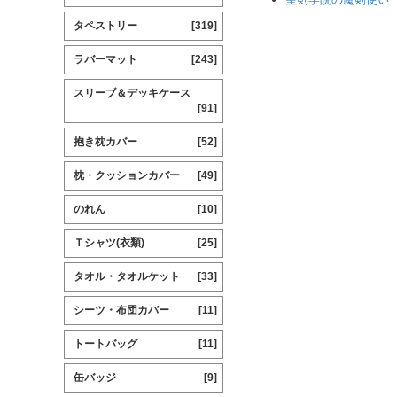
タペストリー
[319]
ラバーマット
[243]
スリーブ＆デッキケース
[91]
抱き枕カバー
[52]
枕・クッションカバー
[49]
のれん
[10]
Ｔシャツ(衣類)
[25]
タオル・タオルケット
[33]
シーツ・布団カバー
[11]
トートバッグ
[11]
缶バッジ
[9]