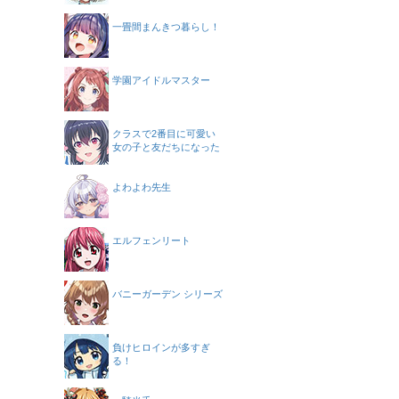
一畳間まんきつ暮らし！
学園アイドルマスター
クラスで2番目に可愛い
女の子と友だちになった
よわよわ先生
エルフェンリート
バニーガーデン シリーズ
負けヒロインが多すぎ
る！