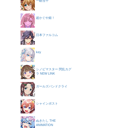
一騎当千
超かぐや姫！
日本ファルコム
key
シノビマスター 閃乱カグ
ラ NEW LINK
ガールズバンドクライ
シャインポスト
ぬきたし THE
ANIMATION