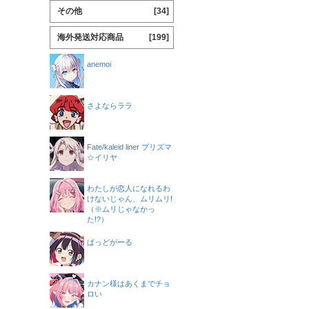
その他
[34]
海外発送対応商品
[199]
anemoi
さよならララ
Fate/kaleid liner プリズマ
☆イリヤ
わたしが恋人になれるわ
けないじゃん、ムリムリ!
（※ムリじゃなかっ
た!?）
ばっどがーる
カナン様はあくまでチョ
ロい