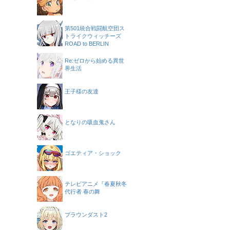
第501統合戦闘航空団ス
トライクウィッチーズ
ROAD to BERLIN
Re:ゼロから始める異世
界生活
王子様の友達
となりの吸血鬼さん
ゴエティア・ショック
テレビアニメ『春夏秋冬
代行者 春の舞
ブラウンダスト2