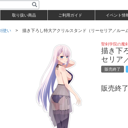
取り扱い商品
ご利用ガイド
イベント情
剣使い
> 描き下ろし特大アクリルスタンド（リーセリア／ルー
聖剣学院の魔
描き下
セリア
販売終了
販売終