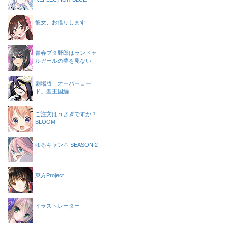
彼女、お借りします
青春ブタ野郎はランドセ
ルガールの夢を見ない
劇場版「オーバーロー
ド」聖王国編
ご注文はうさぎですか？
BLOOM
ゆるキャン△ SEASON 2
東方Project
イラストレーター