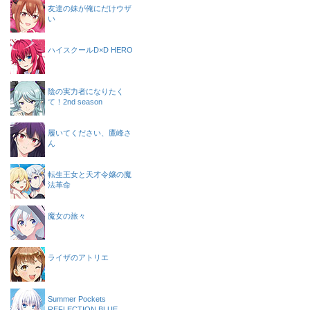
友達の妹が俺にだけウザ
い
ハイスクールD×D HERO
陰の実力者になりたく
て！2nd season
履いてください、鷹峰さ
ん
転生王女と天才令嬢の魔
法革命
魔女の旅々
ライザのアトリエ
Summer Pockets
REFLECTION BLUE