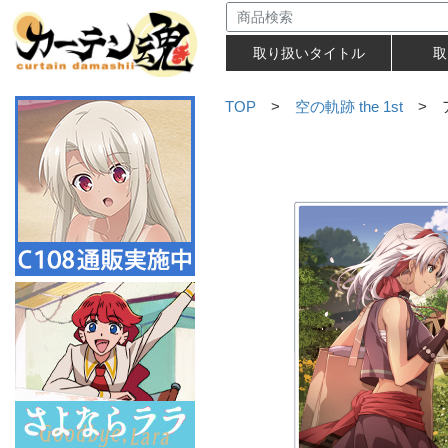
取り扱いタイトル
取
TOP
>
空の軌跡 the 1st
> ア