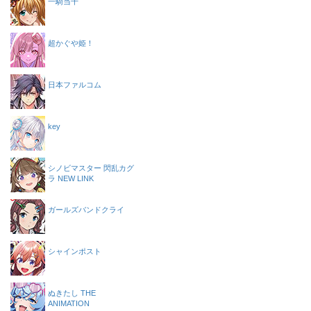
一騎当千
超かぐや姫！
日本ファルコム
key
シノビマスター 閃乱カグ
ラ NEW LINK
ガールズバンドクライ
シャインポスト
ぬきたし THE
ANIMATION