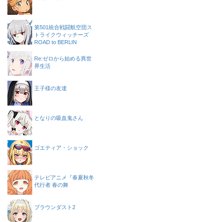
第501統合戦闘航空団ス
トライクウィッチーズ
ROAD to BERLIN
Re:ゼロから始める異世
界生活
王子様の友達
となりの吸血鬼さん
ゴエティア・ショック
テレビアニメ『春夏秋冬
代行者 春の舞
ブラウンダスト2