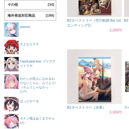
その他
[34]
海外発送対応商品
[199]
B2タペストリー（空の軌跡 the 1st
B
エンディング2）
anemoi
3,300円
さよならララ
Fate/kaleid liner プリズマ
☆イリヤ
わたしが恋人になれるわ
けないじゃん、ムリムリ!
（※ムリじゃなかっ
た!?）
ばっどがーる
B2タペストリー（水着）
ラ
3,300円
カナン様はあくまでチョ
ロい