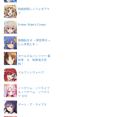
戦姫絶唱シンフォギアＸ
Ｖ
9-nine- Ruler’s Crown
無職転生Ⅲ ～異世界行っ
たら本気だす～
ガールズ＆パンツァー 最
終章 ＆ 戦車道大作
戦！
ドルフィンウェーブ
ノーゲーム・ノーライフ
＆ノーゲーム・ノーライ
フ ゼロ
デート・ア・ライブⅤ