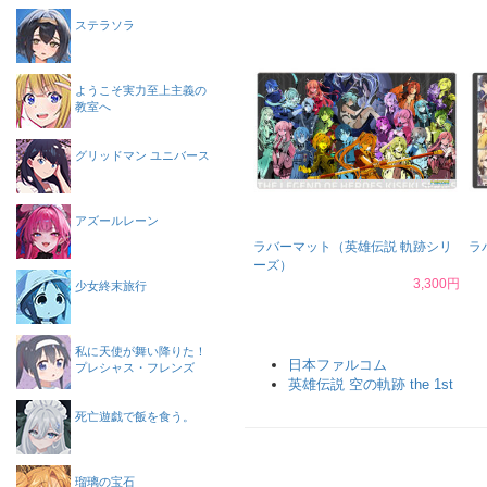
ステラソラ
ようこそ実力至上主義の
教室へ
グリッドマン ユニバース
アズールレーン
ラバーマット（英雄伝説 軌跡シリ
ラ
ーズ）
3,300円
少女終末旅行
私に天使が舞い降りた！
日本ファルコム
プレシャス・フレンズ
英雄伝説 空の軌跡 the 1st
死亡遊戯で飯を食う。
瑠璃の宝石