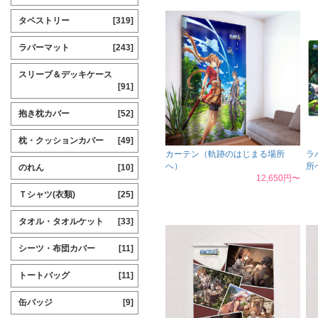
タペストリー
[319]
ラバーマット
[243]
スリーブ＆デッキケース
[91]
抱き枕カバー
[52]
枕・クッションカバー
[49]
カーテン（軌跡のはじまる場所
ラ
へ）
所
のれん
[10]
12,650円〜
Ｔシャツ(衣類)
[25]
タオル・タオルケット
[33]
シーツ・布団カバー
[11]
トートバッグ
[11]
缶バッジ
[9]