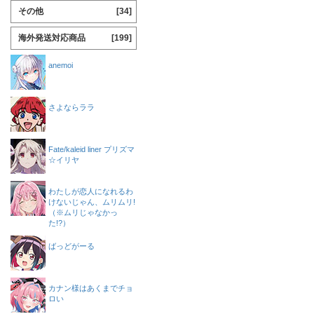
その他
[34]
海外発送対応商品
[199]
anemoi
さよならララ
Fate/kaleid liner プリズマ
☆イリヤ
わたしが恋人になれるわ
けないじゃん、ムリムリ!
（※ムリじゃなかっ
た!?）
ばっどがーる
カナン様はあくまでチョ
ロい