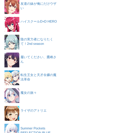
友達の妹が俺にだけウザ
い
ハイスクールD×D HERO
陰の実力者になりたく
て！2nd season
履いてください、鷹峰さ
ん
転生王女と天才令嬢の魔
法革命
魔女の旅々
ライザのアトリエ
Summer Pockets
REFLECTION BLUE