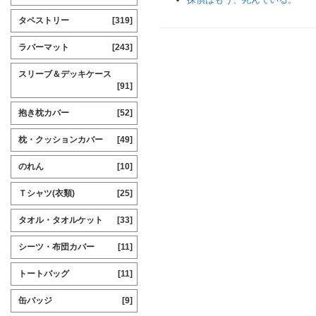
タペストリー
[319]
ラバーマット
[243]
スリーブ＆デッキケース
[91]
抱き枕カバー
[52]
枕・クッションカバー
[49]
のれん
[10]
Ｔシャツ(衣類)
[25]
タオル・タオルケット
[33]
シーツ・布団カバー
[11]
トートバッグ
[11]
缶バッジ
[9]