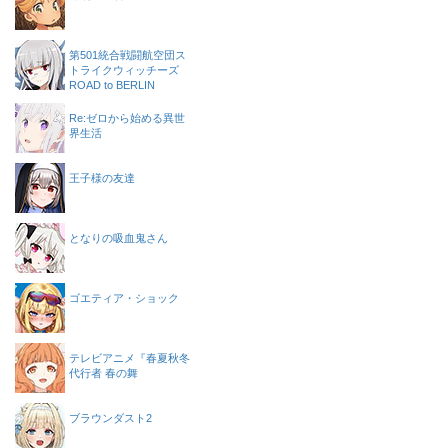
第501統合戦闘航空団ス
トライクウィッチーズ
ROAD to BERLIN
Re:ゼロから始める異世
界生活
王子様の友達
となりの吸血鬼さん
ゴエティア・ショック
テレビアニメ『春夏秋冬
代行者 春の舞
ブラウンダスト2