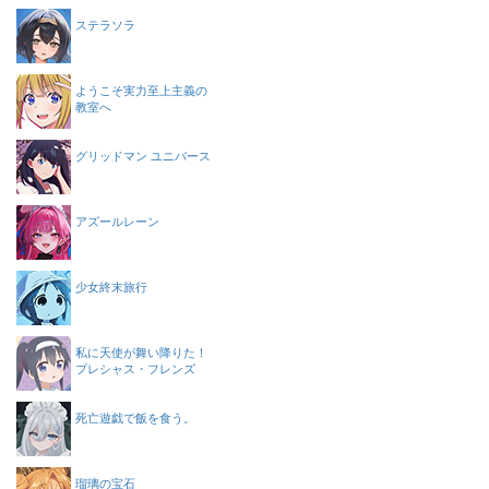
ステラソラ
ようこそ実力至上主義の
教室へ
グリッドマン ユニバース
アズールレーン
少女終末旅行
私に天使が舞い降りた！
プレシャス・フレンズ
死亡遊戯で飯を食う。
瑠璃の宝石