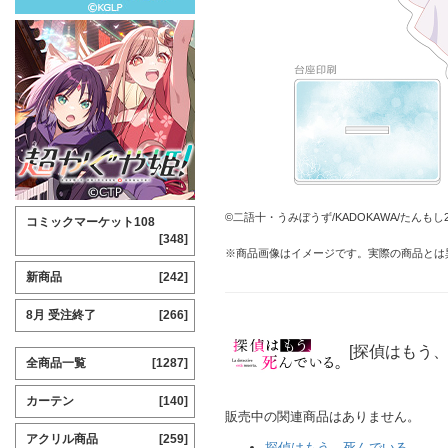
©二語十・うみぼうず/KADOKAWA/たんも
コミックマーケット108
[348]
※商品画像はイメージです。実際の商品とは
新商品
[242]
8月 受注終了
[266]
[探偵はもう
全商品一覧
[1287]
カーテン
[140]
販売中の関連商品はありません。
アクリル商品
[259]
探偵はもう、死んでいる。