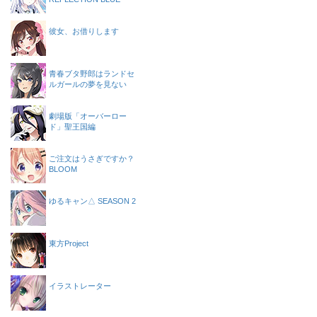
彼女、お借りします
青春ブタ野郎はランドセ
ルガールの夢を見ない
劇場版「オーバーロー
ド」聖王国編
ご注文はうさぎですか？
BLOOM
ゆるキャン△ SEASON 2
東方Project
イラストレーター