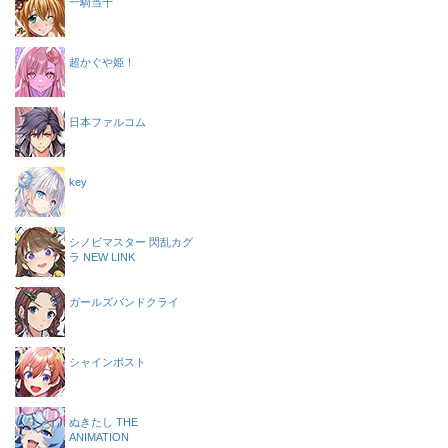
一騎当千
超かぐや姫！
日本ファルコム
key
シノビマスター 閃乱カグ
ラ NEW LINK
ガールズバンドクライ
シャインポスト
ぬきたし THE
ANIMATION