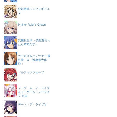
戦姫絶唱シンフォギアＸ
Ｖ
9-nine- Ruler’s Crown
無職転生Ⅲ ～異世界行っ
たら本気だす～
ガールズ＆パンツァー 最
終章 ＆ 戦車道大作
戦！
ドルフィンウェーブ
ノーゲーム・ノーライフ
＆ノーゲーム・ノーライ
フ ゼロ
デート・ア・ライブⅤ