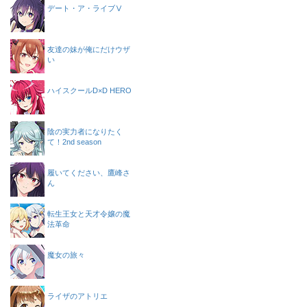
デート・ア・ライブⅤ
友達の妹が俺にだけウザ
い
ハイスクールD×D HERO
陰の実力者になりたく
て！2nd season
履いてください、鷹峰さ
ん
転生王女と天才令嬢の魔
法革命
魔女の旅々
ライザのアトリエ