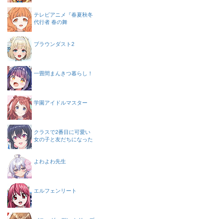
テレビアニメ『春夏秋冬
代行者 春の舞
ブラウンダスト2
一畳間まんきつ暮らし！
学園アイドルマスター
クラスで2番目に可愛い
女の子と友だちになった
よわよわ先生
エルフェンリート