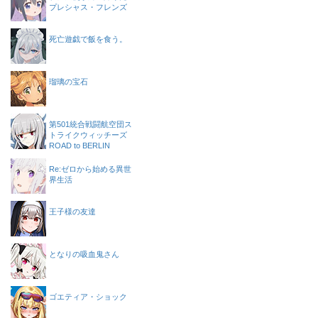
プレシャス・フレンズ
死亡遊戯で飯を食う。
瑠璃の宝石
第501統合戦闘航空団ス
トライクウィッチーズ
ROAD to BERLIN
Re:ゼロから始める異世
界生活
王子様の友達
となりの吸血鬼さん
ゴエティア・ショック