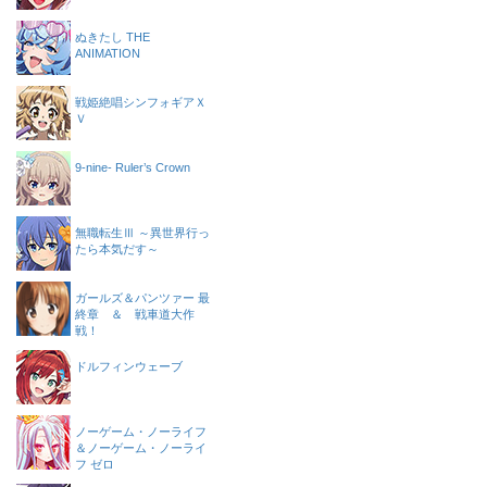
ぬきたし THE
ANIMATION
戦姫絶唱シンフォギアＸ
Ｖ
9-nine- Ruler’s Crown
無職転生Ⅲ ～異世界行っ
たら本気だす～
ガールズ＆パンツァー 最
終章 ＆ 戦車道大作
戦！
ドルフィンウェーブ
ノーゲーム・ノーライフ
＆ノーゲーム・ノーライ
フ ゼロ