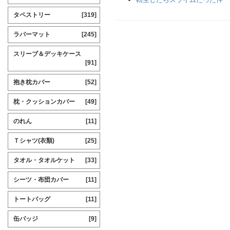
タペストリー
[319]
ラバーマット
[245]
スリーブ＆デッキケース
[91]
抱き枕カバー
[52]
枕・クッションカバー
[49]
のれん
[11]
Ｔシャツ(衣類)
[25]
タオル・タオルケット
[33]
シーツ・布団カバー
[11]
トートバッグ
[11]
缶バッジ
[9]