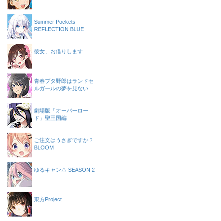
Summer Pockets
REFLECTION BLUE
彼女、お借りします
青春ブタ野郎はランドセ
ルガールの夢を見ない
劇場版「オーバーロー
ド」聖王国編
ご注文はうさぎですか？
BLOOM
ゆるキャン△ SEASON 2
東方Project