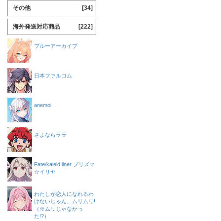
その他
[34]
海外発送対応商品
[222]
ブルーアーカイブ
日本ファルコム
anemoi
さよならララ
Fate/kaleid liner プリズマ
☆イリヤ
わたしが恋人になれるわ
けないじゃん、ムリムリ!
（※ムリじゃなかっ
た!?）