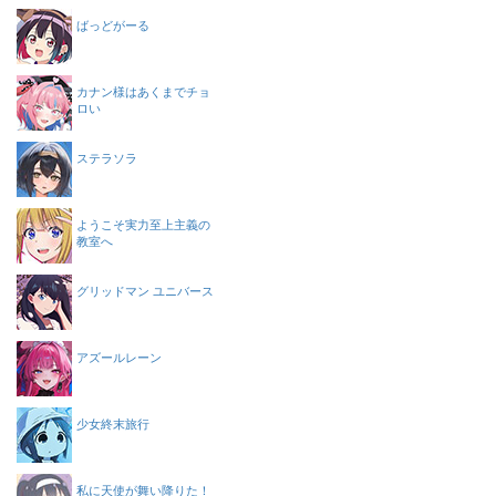
ばっどがーる
カナン様はあくまでチョ
ロい
ステラソラ
ようこそ実力至上主義の
教室へ
グリッドマン ユニバース
アズールレーン
少女終末旅行
私に天使が舞い降りた！