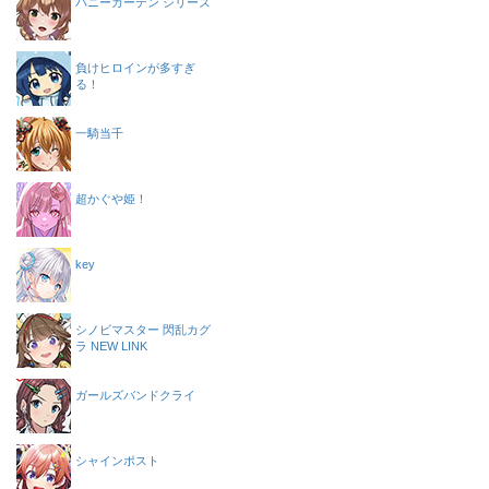
バニーガーデン シリーズ
負けヒロインが多すぎ
る！
一騎当千
超かぐや姫！
key
シノビマスター 閃乱カグ
ラ NEW LINK
ガールズバンドクライ
シャインポスト