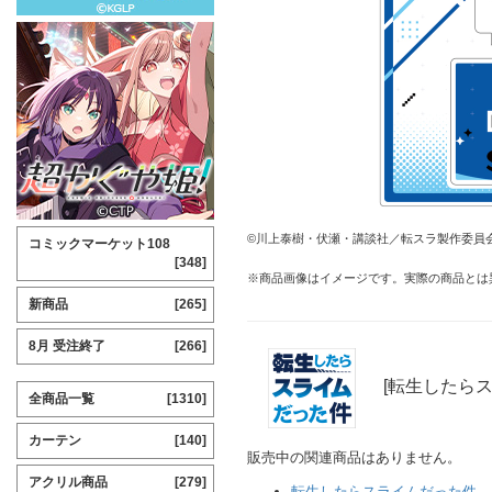
©川上泰樹・伏瀬・講談社／転スラ製作委員
コミックマーケット108
[348]
※商品画像はイメージです。実際の商品とは
新商品
[265]
8月 受注終了
[266]
[転生したら
全商品一覧
[1310]
カーテン
[140]
販売中の関連商品はありません。
アクリル商品
[279]
転生したらスライムだった件