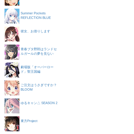
Summer Pockets
REFLECTION BLUE
彼女、お借りします
青春ブタ野郎はランドセ
ルガールの夢を見ない
劇場版「オーバーロー
ド」聖王国編
ご注文はうさぎですか？
BLOOM
ゆるキャン△ SEASON 2
東方Project