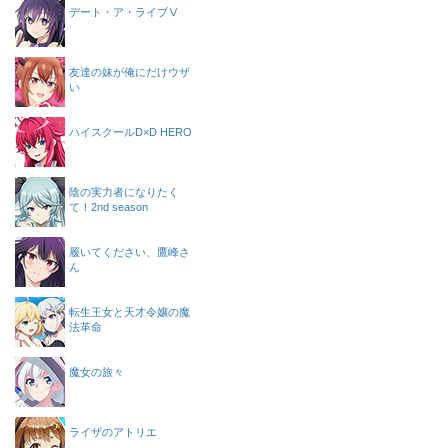
デート・ア・ライブⅤ
友達の妹が俺にだけウザ
い
ハイスクールD×D HERO
陰の実力者になりたく
て！2nd season
履いてください、鷹峰さ
ん
転生王女と天才令嬢の魔
法革命
魔女の旅々
ライザのアトリエ