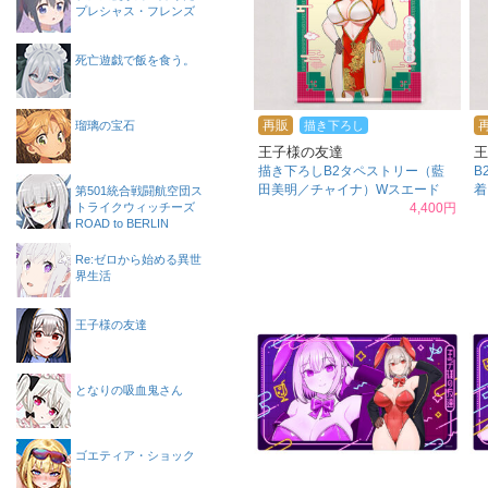
プレシャス・フレンズ
死亡遊戯で飯を食う。
再販
描き下ろし
瑠璃の宝石
王子様の友達
王
描き下ろしB2タペストリー（藍
B
田美明／チャイナ）Wスエード
着
第501統合戦闘航空団ス
4,400円
トライクウィッチーズ
ROAD to BERLIN
Re:ゼロから始める異世
界生活
王子様の友達
となりの吸血鬼さん
ゴエティア・ショック