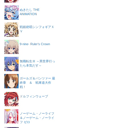
ぬきたし THE
ANIMATION
戦姫絶唱シンフォギアＸ
Ｖ
9-nine- Ruler’s Crown
無職転生Ⅲ ～異世界行っ
たら本気だす～
ガールズ＆パンツァー 最
終章 ＆ 戦車道大作
戦！
ドルフィンウェーブ
ノーゲーム・ノーライフ
＆ノーゲーム・ノーライ
フ ゼロ