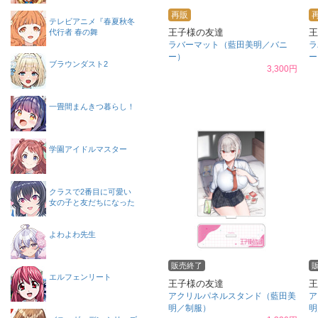
再販
テレビアニメ『春夏秋冬
王子様の友達
王
代行者 春の舞
ラバーマット（藍田美明／バニ
ラ
ー）
ー
ブラウンダスト2
3,300円
一畳間まんきつ暮らし！
学園アイドルマスター
クラスで2番目に可愛い
女の子と友だちになった
よわよわ先生
販売終了
エルフェンリート
王子様の友達
王
アクリルパネルスタンド（藍田美
ア
明／制服）
明