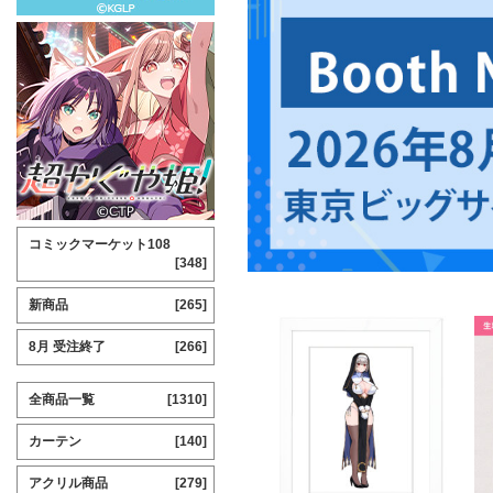
コミックマーケット108
[348]
新商品
[265]
8月 受注終了
[266]
全商品一覧
[1310]
カーテン
[140]
アクリル商品
[279]