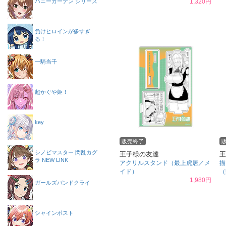
1,320円
バニーガーデン シリーズ
負けヒロインが多すぎ
る！
一騎当千
超かぐや姫！
key
販売終了
シノビマスター 閃乱カグ
王子様の友達
王
ラ NEW LINK
アクリルスタンド（最上虎居／メ
描
イド）
（
1,980円
ガールズバンドクライ
シャインポスト