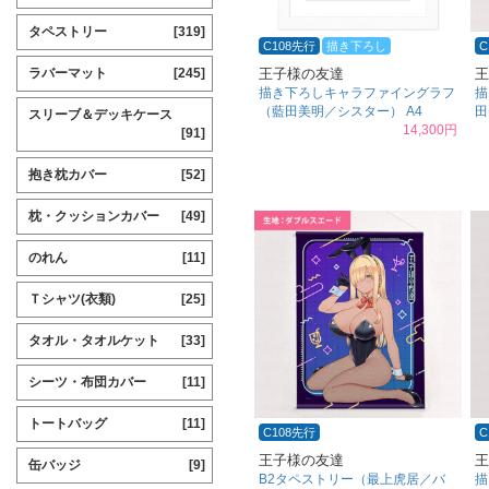
タペストリー
[319]
C108先行
描き下ろし
C
王子様の友達
王
ラバーマット
[245]
描き下ろしキャラファイングラフ
描
（藍田美明／シスター） A4
田
スリーブ＆デッキケース
14,300円
[91]
抱き枕カバー
[52]
枕・クッションカバー
[49]
のれん
[11]
Ｔシャツ(衣類)
[25]
タオル・タオルケット
[33]
シーツ・布団カバー
[11]
トートバッグ
[11]
C108先行
C
王子様の友達
王
缶バッジ
[9]
B2タペストリー（最上虎居／バ
描