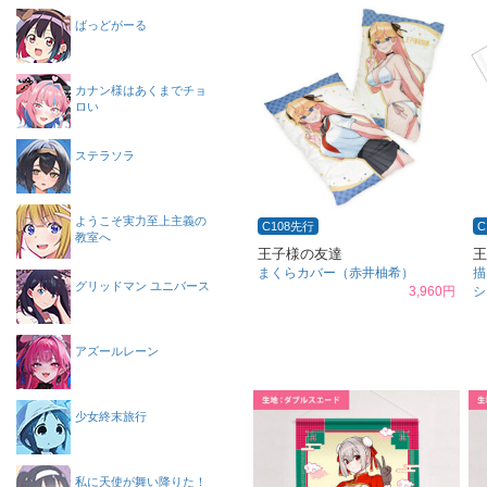
ばっどがーる
カナン様はあくまでチョ
ロい
ステラソラ
ようこそ実力至上主義の
C108先行
C
教室へ
王子様の友達
王
まくらカバー（赤井柚希）
描
グリッドマン ユニバース
3,960円
シ
アズールレーン
少女終末旅行
私に天使が舞い降りた！