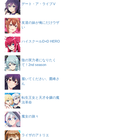
デート・ア・ライブⅤ
友達の妹が俺にだけウザ
い
ハイスクールD×D HERO
陰の実力者になりたく
て！2nd season
履いてください、鷹峰さ
ん
転生王女と天才令嬢の魔
法革命
魔女の旅々
ライザのアトリエ