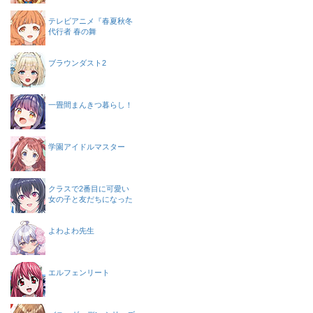
テレビアニメ『春夏秋冬
代行者 春の舞
ブラウンダスト2
一畳間まんきつ暮らし！
学園アイドルマスター
クラスで2番目に可愛い
女の子と友だちになった
よわよわ先生
エルフェンリート