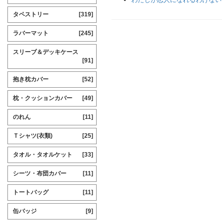
タペストリー
[319]
ラバーマット
[245]
スリーブ＆デッキケース
[91]
抱き枕カバー
[52]
枕・クッションカバー
[49]
のれん
[11]
Ｔシャツ(衣類)
[25]
タオル・タオルケット
[33]
シーツ・布団カバー
[11]
トートバッグ
[11]
缶バッジ
[9]