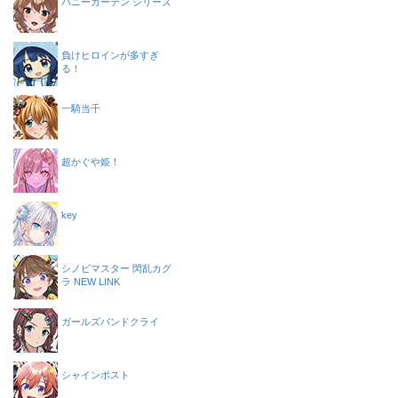
バニーガーデン シリーズ
負けヒロインが多すぎ
る！
一騎当千
超かぐや姫！
key
シノビマスター 閃乱カグ
ラ NEW LINK
ガールズバンドクライ
シャインポスト