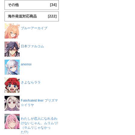
その他
[34]
海外発送対応商品
[222]
ブルーアーカイブ
日本ファルコム
anemoi
さよならララ
Fate/kaleid liner プリズマ
☆イリヤ
わたしが恋人になれるわ
けないじゃん、ムリムリ!
（※ムリじゃなかっ
た!?）