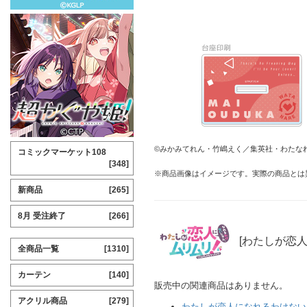
©みかみてれん・竹嶋えく／集英社・わたな
コミックマーケット108
[348]
※商品画像はイメージです。実際の商品とは
新商品
[265]
8月 受注終了
[266]
[わたしが恋
全商品一覧
[1310]
カーテン
[140]
販売中の関連商品はありません。
アクリル商品
[279]
わたしが恋人になれるわけない