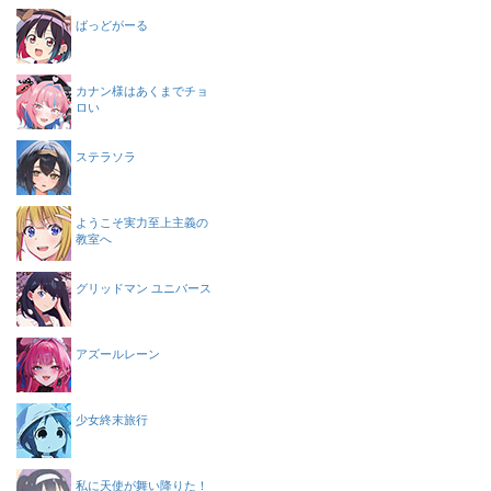
ばっどがーる
カナン様はあくまでチョ
ロい
ステラソラ
ようこそ実力至上主義の
教室へ
グリッドマン ユニバース
アズールレーン
少女終末旅行
私に天使が舞い降りた！