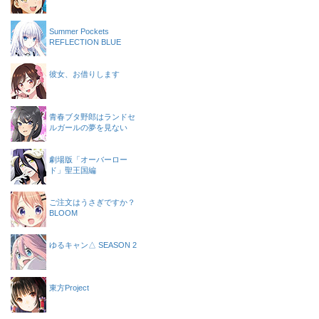
Summer Pockets
REFLECTION BLUE
彼女、お借りします
青春ブタ野郎はランドセ
ルガールの夢を見ない
劇場版「オーバーロー
ド」聖王国編
ご注文はうさぎですか？
BLOOM
ゆるキャン△ SEASON 2
東方Project