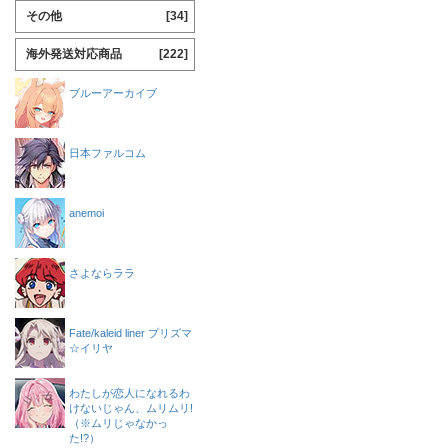
その他
[34]
海外発送対応商品
[222]
ブルーアーカイブ
日本ファルコム
anemoi
さよならララ
Fate/kaleid liner プリズマ
☆イリヤ
わたしが恋人になれるわ
けないじゃん、ムリムリ!
（※ムリじゃなかっ
た!?）