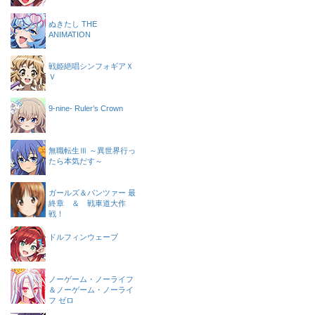
ぬきたし THE
ANIMATION
戦姫絶唱シンフォギアＸ
Ｖ
9-nine- Ruler’s Crown
無職転生Ⅲ ～異世界行っ
たら本気だす～
ガールズ＆パンツァー 最
終章 ＆ 戦車道大作
戦！
ドルフィンウェーブ
ノーゲーム・ノーライフ
＆ノーゲーム・ノーライ
フ ゼロ