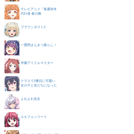
テレビアニメ『春夏秋冬
代行者 春の舞
ブラウンダスト2
一畳間まんきつ暮らし！
学園アイドルマスター
クラスで2番目に可愛い
女の子と友だちになった
よわよわ先生
エルフェンリート