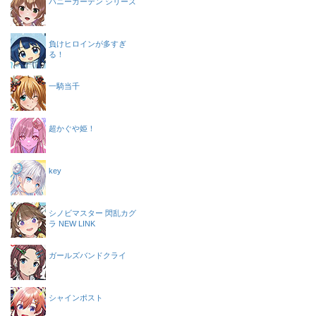
バニーガーデン シリーズ
負けヒロインが多すぎ
る！
一騎当千
超かぐや姫！
key
シノビマスター 閃乱カグ
ラ NEW LINK
ガールズバンドクライ
シャインポスト