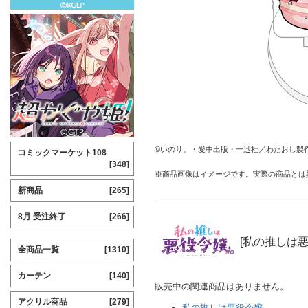
©いのり。・愛中出版・一迅社／わたおし製
コミックマーケット108
[348]
※商品画像はイメージです。実際の商品とは
新商品
[265]
8月 受注終了
[266]
[私の推しは
全商品一覧
[1310]
カーテン
[140]
販売中の関連商品はありません。
アクリル商品
[279]
私の推しは悪役令嬢。