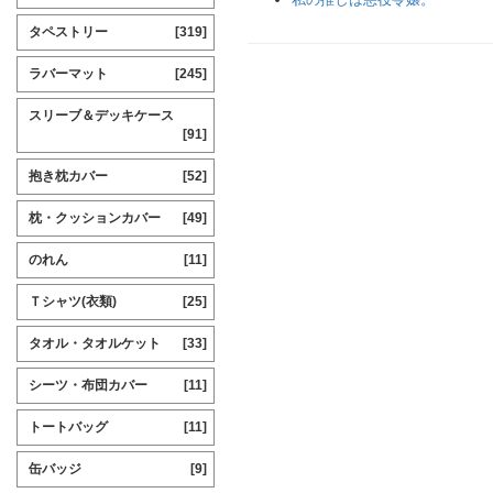
タペストリー
[319]
ラバーマット
[245]
スリーブ＆デッキケース
[91]
抱き枕カバー
[52]
枕・クッションカバー
[49]
のれん
[11]
Ｔシャツ(衣類)
[25]
タオル・タオルケット
[33]
シーツ・布団カバー
[11]
トートバッグ
[11]
缶バッジ
[9]