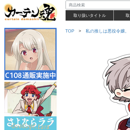
取り扱いタイトル
取
TOP
>
私の推しは悪役令嬢。