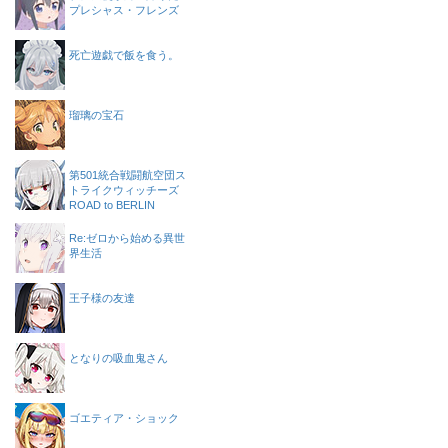
プレシャス・フレンズ
死亡遊戯で飯を食う。
瑠璃の宝石
第501統合戦闘航空団ス
トライクウィッチーズ
ROAD to BERLIN
Re:ゼロから始める異世
界生活
王子様の友達
となりの吸血鬼さん
ゴエティア・ショック