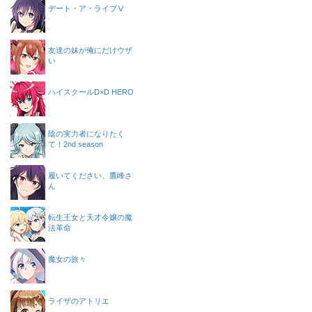
デート・ア・ライブⅤ
友達の妹が俺にだけウザ
い
ハイスクールD×D HERO
陰の実力者になりたく
て！2nd season
履いてください、鷹峰さ
ん
転生王女と天才令嬢の魔
法革命
魔女の旅々
ライザのアトリエ