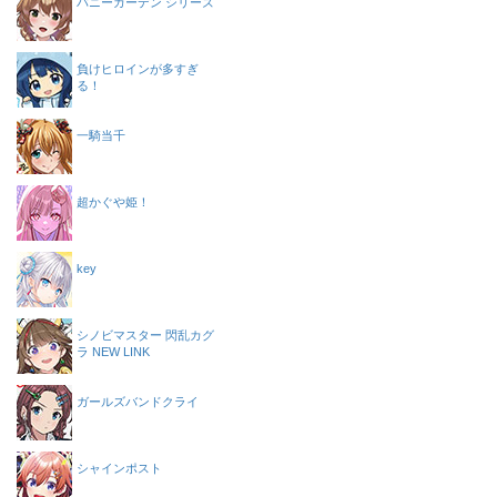
バニーガーデン シリーズ
負けヒロインが多すぎ
る！
一騎当千
超かぐや姫！
key
シノビマスター 閃乱カグ
ラ NEW LINK
ガールズバンドクライ
シャインポスト