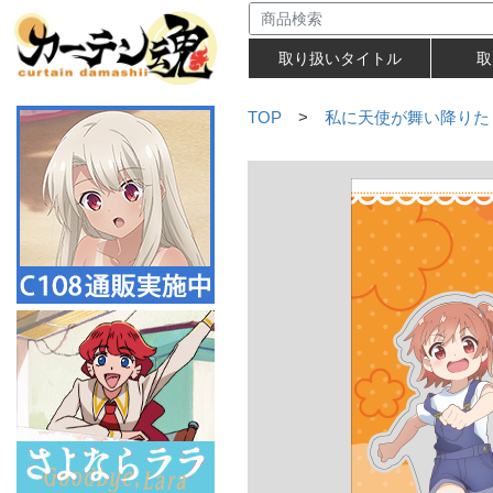
取り扱いタイトル
取
TOP
>
私に天使が舞い降りた