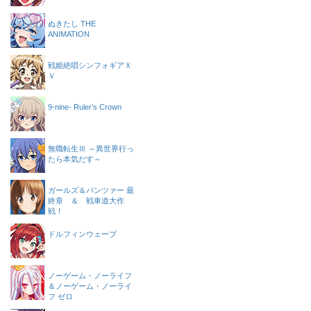
ぬきたし THE
ANIMATION
戦姫絶唱シンフォギアＸ
Ｖ
9-nine- Ruler’s Crown
無職転生Ⅲ ～異世界行っ
たら本気だす～
ガールズ＆パンツァー 最
終章 ＆ 戦車道大作
戦！
ドルフィンウェーブ
ノーゲーム・ノーライフ
＆ノーゲーム・ノーライ
フ ゼロ