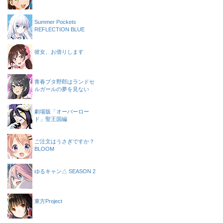
Summer Pockets
REFLECTION BLUE
彼女、お借りします
青春ブタ野郎はランドセ
ルガールの夢を見ない
劇場版「オーバーロー
ド」聖王国編
ご注文はうさぎですか？
BLOOM
ゆるキャン△ SEASON 2
東方Project