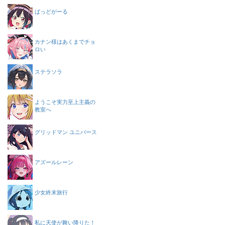
ばっどがーる
カナン様はあくまでチョ
ロい
ステラソラ
ようこそ実力至上主義の
教室へ
グリッドマン ユニバース
アズールレーン
少女終末旅行
私に天使が舞い降りた！