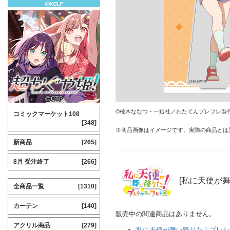
©椋木ななつ・一迅社／わたてんプレフレ製
コミックマーケット108
[348]
※商品画像はイメージです。実際の商品とは
新商品
[265]
8月 受注終了
[266]
[私に天使が
全商品一覧
[1310]
カーテン
[140]
販売中の関連商品はありません。
アクリル商品
[279]
私に天使が舞い降りた！プレシ