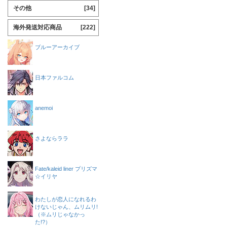
その他
[34]
海外発送対応商品
[222]
ブルーアーカイブ
日本ファルコム
anemoi
さよならララ
Fate/kaleid liner プリズマ
☆イリヤ
わたしが恋人になれるわ
けないじゃん、ムリムリ!
（※ムリじゃなかっ
た!?）