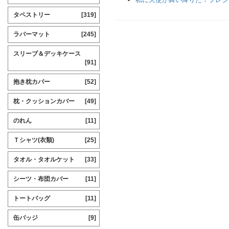
タペストリー
[319]
ラバーマット
[245]
スリーブ＆デッキケース
[91]
抱き枕カバー
[52]
枕・クッションカバー
[49]
のれん
[11]
Ｔシャツ(衣類)
[25]
タオル・タオルケット
[33]
シーツ・布団カバー
[11]
トートバッグ
[11]
缶バッジ
[9]