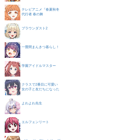
テレビアニメ『春夏秋冬
代行者 春の舞
ブラウンダスト2
一畳間まんきつ暮らし！
学園アイドルマスター
クラスで2番目に可愛い
女の子と友だちになった
よわよわ先生
エルフェンリート