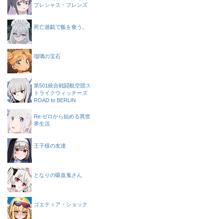
プレシャス・フレンズ
死亡遊戯で飯を食う。
瑠璃の宝石
第501統合戦闘航空団ス
トライクウィッチーズ
ROAD to BERLIN
Re:ゼロから始める異世
界生活
王子様の友達
となりの吸血鬼さん
ゴエティア・ショック